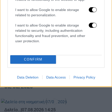
I want to allow Google to enable storage
Ώρα Ελλάδος...
|
07.08.2026 09:59
related to personalization.
Ώρα Ελλάδος 07/08/2026
I want to allow Google to enable storage
related to security, including authentication
functionality and fraud prevention, and other
user protection.
ΑΘΛΗΤΙΚΟ ΔΕΛΤΙΟ
|
07.08.2026 13:41
Αθλητικό δελτίο 07/08/2026
CONFIRM
Μεσημεριανό...
|
06.08.2026 14:43
Data Deletion
Data Access
Privacy Policy
Μεσημεριανό δελτίο ειδήσεων
06/08/2026
Δελτίο...
|
07.08.2026 14:25