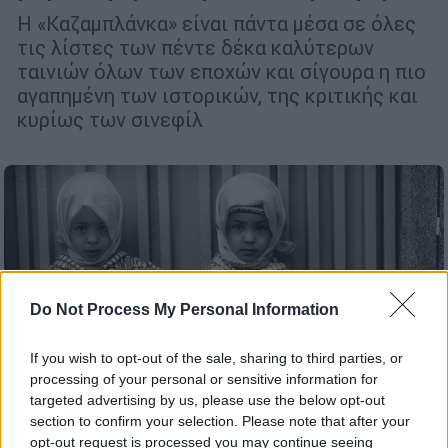
H «Καζαμπλάνκα» είναι πάντα μέσα σε όλες
τις λίστες των πέντε δέκα καλύτερων
ταινιών όλων των εποχών και σίγουρα η πιο
αγαπημένη των ιστορικών, της κριτικής και
κυρίως των σινεφίλ
Do Not Process My Personal Information
If you wish to opt-out of the sale, sharing to third parties, or
processing of your personal or sensitive information for
targeted advertising by us, please use the below opt-out
section to confirm your selection. Please note that after your
Πολιτισμός
|
15.11.2019 11:03
opt-out request is processed you may continue seeing