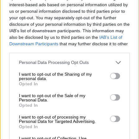
Μια φωτογραφική βόλτα στην εξωτική
interest-based ads based on personal information utilized by
Καζαμπλάνκα - Ταξίδι στον χρόνο (pics)
us or personal information disclosed to third parties prior to
your opt-out. You may separately opt-out of the further
Η Μελίτα Βαγγελάτου συνυφαίνει τον
disclosure of your personal information by third parties on the
μανδύα της Καζαμπλάνκας δίνοντας έμφαση
IAB’s list of downstream participants. This information may
στον πολύβουο και ζωντανό παραδοσιακό
also be disclosed by us to third parties on the
IAB’s List of
τρόπο ζωής που πλαισιώνεται από την
Downstream Participants
that may further disclose it to other
γοητευτική πόλη.
third parties.
Please note that this website/app uses one or more Google
ΑΛΛΑ #TAGS
Personal Data Processing Opt Outs
services and may gather and store information including but
ειδήσεις τώρα
ταινία
Χόλιγουντ
not limited to your visit or usage behaviour. You may click to
I want to opt-out of the Sharing of my
personal data.
grant or deny consent to Google and its third-party tags to
Opted In
κινηματογράφος
νέοι
use your data for below specified purposes in below Google
consent section.
I want to opt-out of the Sale of my
Personal Data.
διαδήλωση
Διαδηλώσεις
Opted In
I want to opt-out of processing my
Personal Data for Targeted Advertising.
Opted In
I want to opt-out of Collection, Use,