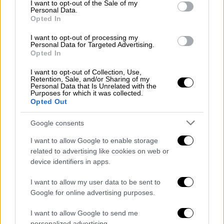
consent section.
I want to opt-out of the Sale of my
Personal Data.
Opted In
Αθλητισμός
|
29.05.2023 16:10
I want to opt-out of processing my
Μελισσανίδης: «Ό,τι ζητήσει ο Αλμέιδα,
Personal Data for Targeted Advertising.
Opted In
θα το κάνω - Τέσσερις - πέντε
μεταγραφές»
I want to opt-out of Collection, Use,
Retention, Sale, and/or Sharing of my
Personal Data that Is Unrelated with the
Ο Δημήτρης Μελισσανίδης προανήγγειλε 4-5
Purposes for which it was collected.
μεταγραφές
Opted Out
Google consents
I want to allow Google to enable storage
related to advertising like cookies on web or
device identifiers in apps.
I want to allow my user data to be sent to
Google for online advertising purposes.
I want to allow Google to send me
personalized advertising.