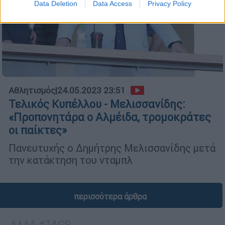
Data Deletion
Data Access
Privacy Policy
Αθλητισμός
|
24.05.2023 23:51
Τελικός Κυπέλλου - Μελισσανίδης:
«Προπονητάρα ο Αλμέιδα, τρομοκράτες
οι παίκτες»
Πανευτυχής ο Δημήτρης Μελισσανίδης μετά
την κατάκτηση του νταμπλ
περισσότερα άρθρα
ΑΛΛΑ #TAGS