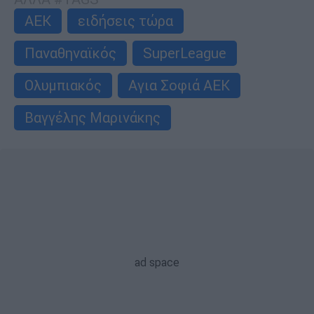
ΑΕΚ
ειδήσεις τώρα
Παναθηναϊκός
SuperLeague
Ολυμπιακός
Αγια Σοφιά ΑΕΚ
Βαγγέλης Μαρινάκης