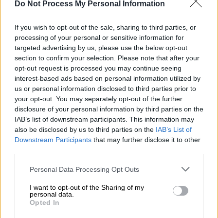
Μελισσανίδης: «Ποιος είπε ότι είχαμε
Do Not Process My Personal Information
covid; - Τα Muppet Show και ο
χειρότερος υπουργός ever»
If you wish to opt-out of the sale, sharing to third parties, or
processing of your personal or sensitive information for
Ο Δημήτρης Μελισσανίδης έριξε βέλη προς
targeted advertising by us, please use the below opt-out
πολλές κατευθύνσεις στη συνάντηση που
section to confirm your selection. Please note that after your
είχε με δημοσιογράφους
opt-out request is processed you may continue seeing
interest-based ads based on personal information utilized by
us or personal information disclosed to third parties prior to
your opt-out. You may separately opt-out of the further
disclosure of your personal information by third parties on the
IAB’s list of downstream participants. This information may
also be disclosed by us to third parties on the
IAB’s List of
Downstream Participants
that may further disclose it to other
third parties.
Please note that this website/app uses one or more Google
Personal Data Processing Opt Outs
services and may gather and store information including but
not limited to your visit or usage behaviour. You may click to
I want to opt-out of the Sharing of my
personal data.
grant or deny consent to Google and its third-party tags to
Opted In
use your data for below specified purposes in below Google