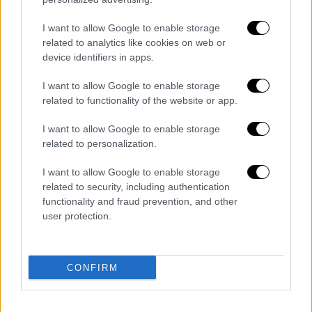
I want to allow Google to enable storage
related to analytics like cookies on web or
device identifiers in apps.
Αθλητισμός
|
26.05.2023 10:29
I want to allow Google to enable storage
related to functionality of the website or app.
Δημήτρης Μελισσανίδης: «Δεν έχει
έρθει η ώρα να φύγω από την ΑΕΚ»
I want to allow Google to enable storage
related to personalization.
Ο διοικητικός ηγέτης της ΑΕΚ τόνισε ότι
θέλει να δει την ομάδα του να
I want to allow Google to enable storage
πραγματοποιεί πορεία και στην Ευρώπη
related to security, including authentication
functionality and fraud prevention, and other
user protection.
CONFIRM