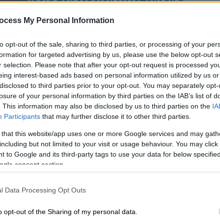
χέρια του Μάριου Ηλιόπουλου η
ΠΑΕ
ocess My Personal Information
Ο Δημήτρης Μελισσανίδης έριξε
Κε
«βόμβα» καθώς δήλωσε ότι αποχωρεί
to opt-out of the sale, sharing to third parties, or processing of your per
Κ
από την ΠΑΕ ΑΕΚ! Παραχωρεί την
formation for targeted advertising by us, please use the below opt-out s
0
r selection. Please note that after your opt-out request is processed y
ομάδα στον εφοπλιστή Μάριο
eing interest-based ads based on personal information utilized by us or
Ηλιόπουλο, ιδιοκτήτη της SEA JETS
disclosed to third parties prior to your opt-out. You may separately opt-
losure of your personal information by third parties on the IAB’s list of
Ώρ
. This information may also be disclosed by us to third parties on the
IA
Participants
that may further disclose it to other third parties.
Ε
Αθλητισμός
|
27.11.2023 17:32
π
Η ΑΕΚ φτιάχνει ειδικό χώρο στο
 that this website/app uses one or more Google services and may gath
γήπεδό της για όσους το
including but not limited to your visit or usage behaviour. You may click 
 to Google and its third-party tags to use your data for below specifi
«πολέμησαν»- Ποιοι πολιτικοί θα
ogle consent section.
«μπουν» στο δωμάτιο
Το μουσείο της ΑΕΚ θα έχει ένα
ΑΠ
l Data Processing Opt Outs
ξεχωριστό δωμάτιο αφιερωμένο
Κ
στους «πολέμιους» της Opap Arena
o opt-out of the Sharing of my personal data.
Ι