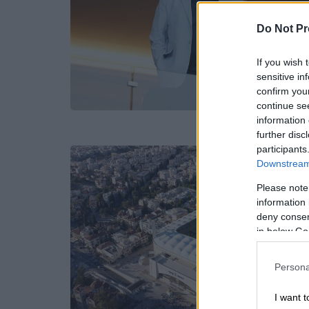
Do Not Pr
If you wish 
sensitive in
confirm you
continue se
information 
further disc
participants
Downstream 
Please note
information 
deny consent
in below Go
Persona
I want t