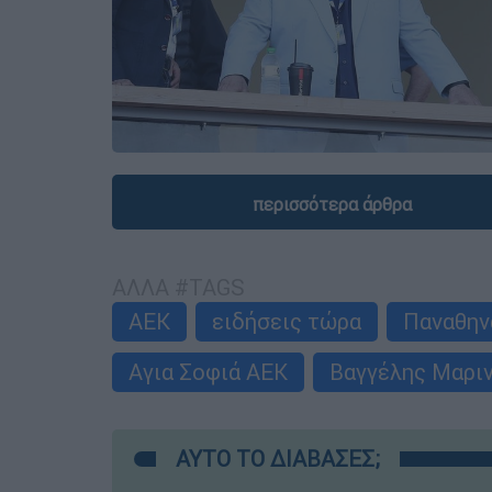
περισσότερα άρθρα
ΑΛΛΑ #TAGS
ΑΕΚ
ειδήσεις τώρα
Παναθην
Αγια Σοφιά ΑΕΚ
Βαγγέλης Μαρι
ΑΥΤΟ ΤΟ ΔΙΑΒΑΣΕΣ;