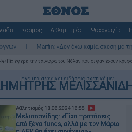
λάδα
Κόσμος
Αθλητισμός
Ψυχαγωγία
F
arfin: «Δεν έχω καμία σχέση με την επίθεση» λέ
Netflix έφερε την ταινιάρα του Νόλαν που οι φαν έχουν κρυφό
Τελευταία νέα και ειδήσεις σχετικά με:
ΗΜΗΤΡΗΣ ΜΕΛΙΣΣΑΝΙΔ
Αθλητισμός
|
10.06.2024 16:55
Μελισσανίδης: «Είχα προτάσεις
από ξένα funds, αλλά με τον Μάριο
η ΑΕΚ θα έχει συνέχεια» -