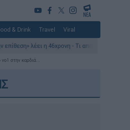
ood & Drink
Travel
Viral
ει η 46χρονη - Τι αποκάλυψε στους αστυνομικούς
 νο1 στην καρδιά...
ΗΣ