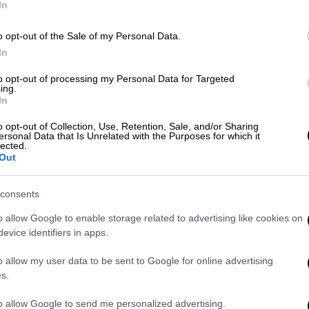
In
o opt-out of the Sale of my Personal Data.
In
Δε
Αθλητισμός
|
19.11.2023 21:53
Δ
Τα λαμπρά εγκαίνια του Μουσείου
to opt-out of processing my Personal Data for Targeted
ing.
Προσφυγικού Ελληνισμού στην
In
OPAP Arena: Εκεί όπου το
o opt-out of Collection, Use, Retention, Sale, and/or Sharing
συναίσθημα συναντά την Ιστορία
ersonal Data that Is Unrelated with the Purposes for which it
lected.
Το Μουσείο Προσφυγικού
Out
Ελληνισμού βρίσκεται στο νέο
γήπεδο της ΑΕΚ
consents
o allow Google to enable storage related to advertising like cookies on
evice identifiers in apps.
Αθλητισμός
|
29.05.2023 20:37
o allow my user data to be sent to Google for online advertising
Μελισσανίδης: «Ποιος είπε ότι
s.
είχαμε covid; - Τα Muppet Show
to allow Google to send me personalized advertising.