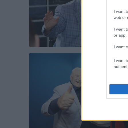
I want t
web or d
I want t
or app.
I want t
I want t
authenti