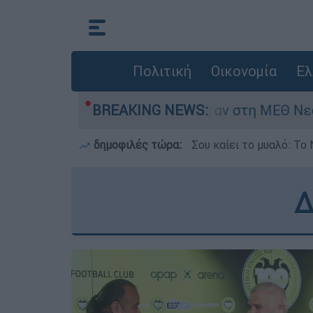
Πολιτική
Οικονομία
Ελ
μερών - Νοσηλευόταν στη ΜΕΘ Νεογνών
BREAKING NEWS:
M
δημοφιλές τώρα:
Σου καίει το μυαλό: Το 
Δ