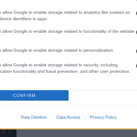
και ο χειρότερος υπουργός ever»
Ο Δημήτρης Μελισσανίδης έριξε βέλη
o allow Google to enable storage related to analytics like cookies on
evice identifiers in apps.
προς πολλές κατευθύνσεις στη
συνάντηση που είχε με
o allow Google to enable storage related to functionality of the website
δημοσιογράφους
o allow Google to enable storage related to personalization.
o allow Google to enable storage related to security, including
cation functionality and fraud prevention, and other user protection.
Αθλητισμός
|
29.05.2023 16:10
Μελισσανίδης: «Ό,τι ζητήσει ο
Αλμέιδα, θα το κάνω - Τέσσερις -
CONFIRM
πέντε μεταγραφές»
Ο Δημήτρης Μελισσανίδης
προανήγγειλε 4-5 μεταγραφές
Data Deletion
Data Access
Privacy Policy