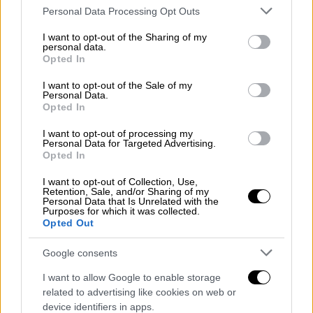
Please note that this website/app uses one or more Google
Personal Data Processing Opt Outs
services and may gather and store information including but
not limited to your visit or usage behaviour. You may click to
I want to opt-out of the Sharing of my
Αθλητισμός
|
29.05.2023 16:10
personal data.
grant or deny consent to Google and its third-party tags to
Opted In
Μελισσανίδης: «Ό,τι ζητήσει ο Αλμέιδα,
use your data for below specified purposes in below Google
θα το κάνω - Τέσσερις - πέντε
consent section.
I want to opt-out of the Sale of my
Personal Data.
μεταγραφές»
Opted In
Ο Δημήτρης Μελισσανίδης προανήγγειλε 4-5
I want to opt-out of processing my
μεταγραφές
Personal Data for Targeted Advertising.
Opted In
I want to opt-out of Collection, Use,
Retention, Sale, and/or Sharing of my
Personal Data that Is Unrelated with the
Purposes for which it was collected.
Opted Out
Google consents
I want to allow Google to enable storage
related to advertising like cookies on web or
device identifiers in apps.