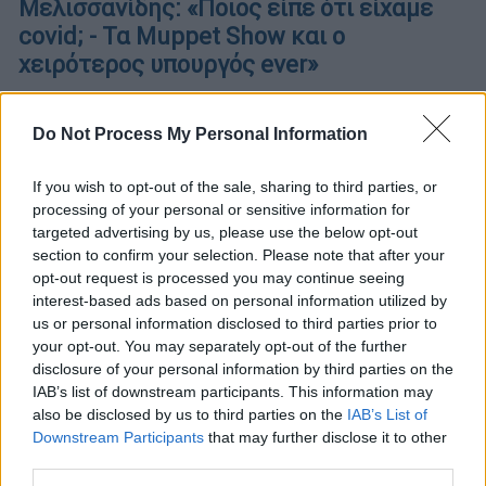
Μελισσανίδης: «Ποιος είπε ότι είχαμε
covid; - Τα Muppet Show και ο
χειρότερος υπουργός ever»
Ο Δημήτρης Μελισσανίδης έριξε βέλη προς
πολλές κατευθύνσεις στη συνάντηση που
Do Not Process My Personal Information
είχε με δημοσιογράφους
If you wish to opt-out of the sale, sharing to third parties, or
processing of your personal or sensitive information for
targeted advertising by us, please use the below opt-out
section to confirm your selection. Please note that after your
opt-out request is processed you may continue seeing
interest-based ads based on personal information utilized by
us or personal information disclosed to third parties prior to
your opt-out. You may separately opt-out of the further
disclosure of your personal information by third parties on the
IAB’s list of downstream participants. This information may
also be disclosed by us to third parties on the
IAB’s List of
Downstream Participants
that may further disclose it to other
third parties.