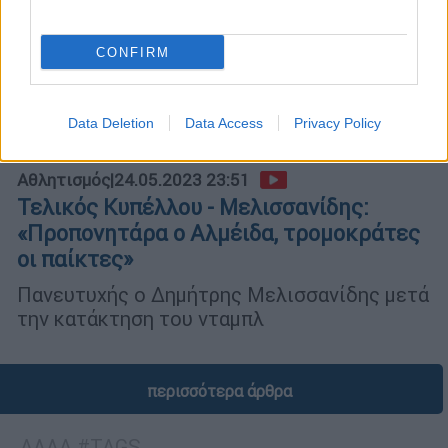
CONFIRM
Data Deletion
Data Access
Privacy Policy
Αθλητισμός
|
24.05.2023 23:51
Τελικός Κυπέλλου - Μελισσανίδης:
«Προπονητάρα ο Αλμέιδα, τρομοκράτες
οι παίκτες»
Πανευτυχής ο Δημήτρης Μελισσανίδης μετά
την κατάκτηση του νταμπλ
περισσότερα άρθρα
ΑΛΛΑ #TAGS