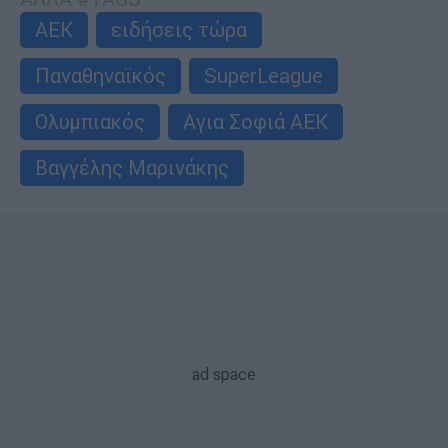
ΑΕΚ
ειδήσεις τώρα
Παναθηναϊκός
SuperLeague
Ολυμπιακός
Αγια Σοφιά ΑΕΚ
Βαγγέλης Μαρινάκης