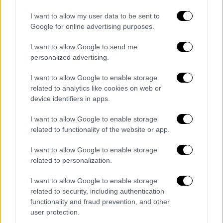
I want to allow my user data to be sent to
Google for online advertising purposes.
I want to allow Google to send me
personalized advertising.
Αθλητισμός
|
26.05.2023 10:29
Δημήτρης Μελισσανίδης: «Δεν έχει
I want to allow Google to enable storage
έρθει η ώρα να φύγω από την ΑΕΚ»
related to analytics like cookies on web or
device identifiers in apps.
Ο διοικητικός ηγέτης της ΑΕΚ τόνισε ότι
θέλει να δει την ομάδα του να
I want to allow Google to enable storage
πραγματοποιεί πορεία και στην Ευρώπη
related to functionality of the website or app.
I want to allow Google to enable storage
related to personalization.
I want to allow Google to enable storage
related to security, including authentication
functionality and fraud prevention, and other
user protection.