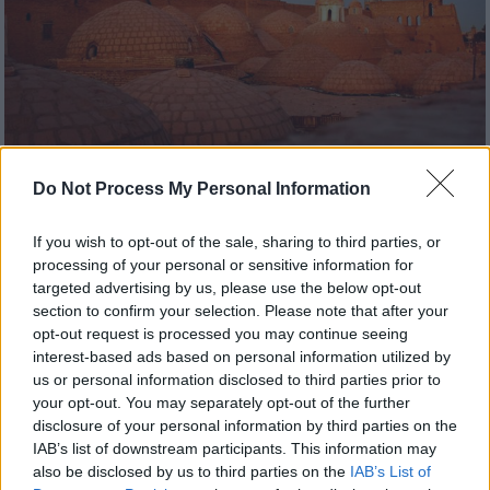
Travel
|
03.10.2023 07:30
Do Not Process My Personal Information
Ουζμπεκιστάν: Στον δρόμο του μεταξιού
If you wish to opt-out of the sale, sharing to third parties, or
Tο Ουζμπεκιστάν, είναι ένα από τα λίκνα του
processing of your personal or sensitive information for
ανθρώπινου πολιτισμού στην καρδιά της
targeted advertising by us, please use the below opt-out
κεντρικής Ασίας
section to confirm your selection. Please note that after your
opt-out request is processed you may continue seeing
interest-based ads based on personal information utilized by
us or personal information disclosed to third parties prior to
your opt-out. You may separately opt-out of the further
disclosure of your personal information by third parties on the
IAB’s list of downstream participants. This information may
also be disclosed by us to third parties on the
IAB’s List of