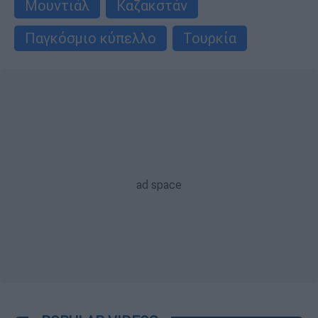
Μουντιάλ
Καζακστάν
Παγκόσμιο κύπελλο
Τουρκία