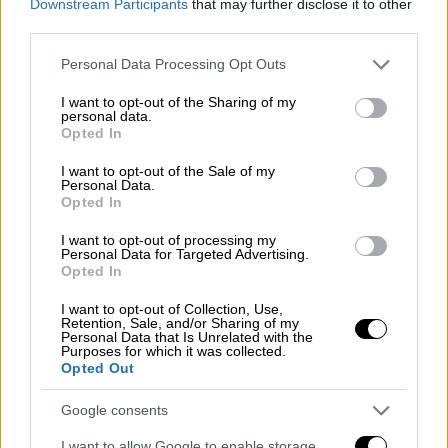
Downstream Participants
that may further disclose it to other
third parties.
Please note that this website/app uses one or more Google
Personal Data Processing Opt Outs
services and may gather and store information including but
not limited to your visit or usage behaviour. You may click to
I want to opt-out of the Sharing of my
personal data.
grant or deny consent to Google and its third-party tags to
Opted In
use your data for below specified purposes in below Google
consent section.
I want to opt-out of the Sale of my
Personal Data.
Κόσμος
|
29.09.2023 14:45
Opted In
Γκουλνάρα Καρίμοβα: Αντιμέτωπη με
I want to opt-out of processing my
κατηγορίες για ξέπλυμα χρήματος η
Personal Data for Targeted Advertising.
Opted In
«πριγκίπισσα του Ουζμπεκιστάν»
I want to opt-out of Collection, Use,
Οι ελβετικές Αρχές ξεκίνησαν έρευνα για
Retention, Sale, and/or Sharing of my
την Καρίμοβα μετά τον θάνατο του πατέρα
Personal Data that Is Unrelated with the
Purposes for which it was collected.
της το 2016
Opted Out
Google consents
I want to allow Google to enable storage