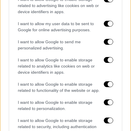
related to advertising like cookies on web or
device identifiers in apps.
I want to allow my user data to be sent to
Google for online advertising purposes.
I want to allow Google to send me
personalized advertising.
I want to allow Google to enable storage
related to analytics like cookies on web or
device identifiers in apps.
Κόσμος
|
28.09.2023 09:24
I want to allow Google to enable storage
Ουζμπεκιστάν: Συγκλονιστικό βίντεο
related to functionality of the website or app.
από ισχυρή έκρηξη σε αποθήκη στο
I want to allow Google to enable storage
αεροδρόμιο της Τασκένδης - Μάλλον
related to personalization.
κεραυνός η αιτία
I want to allow Google to enable storage
«Σημειώθηκε έκρηξη και στη συνέχεια
related to security, including authentication