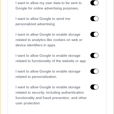
I want to allow my user data to be sent to
Google for online advertising purposes.
I want to allow Google to send me
personalized advertising.
I want to allow Google to enable storage
related to analytics like cookies on web or
device identifiers in apps.
I want to allow Google to enable storage
related to functionality of the website or app.
Αθλητισμός
|
09.07.2024 08:19
I want to allow Google to enable storage
«Οι παίκτες δέχθηκαν επίθεση και
related to personalization.
αμύνθηκαν» - Τι υποστηρίζει η
Ομοσπονδία Μπάσκετ της Κροατίας για
I want to allow Google to enable storage
related to security, including authentication
τον άγριο καυγά Ζούμπατς και Σάριτς
functionality and fraud prevention, and other
Το επεισόδιο σημειώθηκε λίγες ώρες μετά
user protection.
τον αποκλεισμό των Κροατών από τους