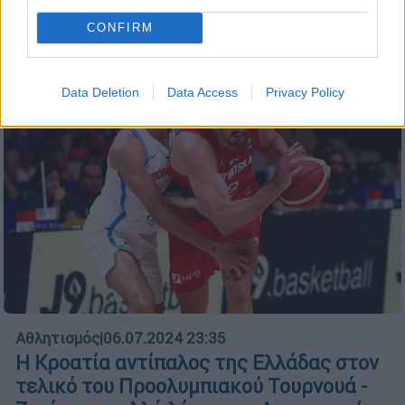
Ολυμπιακούς Αγώνες
CONFIRM
Data Deletion
Data Access
Privacy Policy
Αθλητισμός
|
06.07.2024 23:35
Η Κροατία αντίπαλος της Ελλάδας στον
τελικό του Προολυμπιακού Τουρνουά -