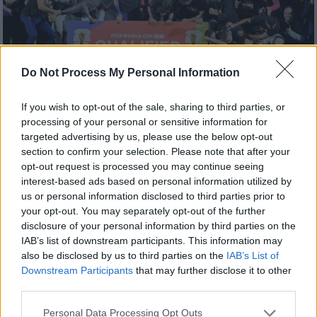
Do Not Process My Personal Information
Αθλητισμός
|
15.11.2025 00:00
If you wish to opt-out of the sale, sharing to third parties, or
Έφυγε για Μουντιάλ η Κροατία! Αγκαλιά
processing of your personal or sensitive information for
targeted advertising by us, please use the below opt-out
με την πρόκριση και η Ολλανδία
section to confirm your selection. Please note that after your
Η Γερμανία και η Σλοβακία θα λύσουν τις...
opt-out request is processed you may continue seeing
interest-based ads based on personal information utilized by
διαφορές τους σε μεταξύ τους «τελικό» την
us or personal information disclosed to third parties prior to
τελευταία αγωνιστική
your opt-out. You may separately opt-out of the further
disclosure of your personal information by third parties on the
IAB’s list of downstream participants. This information may
also be disclosed by us to third parties on the
IAB’s List of
Downstream Participants
that may further disclose it to other
third parties.
Please note that this website/app uses one or more Google
Personal Data Processing Opt Outs