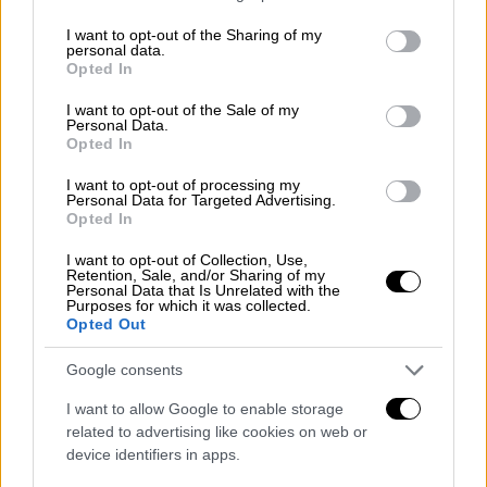
services and may gather and store information including but
not limited to your visit or usage behaviour. You may click to
I want to opt-out of the Sharing of my
personal data.
grant or deny consent to Google and its third-party tags to
Opted In
use your data for below specified purposes in below Google
consent section.
I want to opt-out of the Sale of my
Personal Data.
Opted In
I want to opt-out of processing my
Personal Data for Targeted Advertising.
Opted In
Αθλητισμός
|
12.11.2025 21:30
Πρεμιέρα με ήττα για την εθνική
I want to opt-out of Collection, Use,
Retention, Sale, and/or Sharing of my
μπάσκετ γυναικών στα προκριματικά
Personal Data that Is Unrelated with the
του Eurobasket
Purposes for which it was collected.
Opted Out
Η Ελλάδα ηττήθηκε απ' την Κροατία στην
Κοζάνη
Google consents
I want to allow Google to enable storage
related to advertising like cookies on web or
device identifiers in apps.