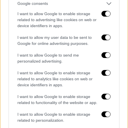
Ιστορία
|
02.04.2021 07:11
Google consents
Σαν σήμερα: Η Αργεντινή εισβάλει στα
I want to allow Google to enable storage
Φόκλαντ και η Θάτσερ βάφει τη
related to advertising like cookies on web or
Βρετανία στα χρώματα του πολέμου
device identifiers in apps.
2 Απριλίου: Τίτου του θαυματουργού, Γ’
I want to allow my user data to be sent to
Χαιρετισμοί. Δεύτερη μέρα του Απρίλη
Google for online advertising purposes.
σήμερα και η Ιστορία έχει να θυμάται το
άναμμα του φυτιλιού που οδήγησε στον
I want to allow Google to send me
πόλεμο των Φόκλαντ.
personalized advertising.
I want to allow Google to enable storage
related to analytics like cookies on web or
device identifiers in apps.
I want to allow Google to enable storage
related to functionality of the website or app.
I want to allow Google to enable storage
related to personalization.