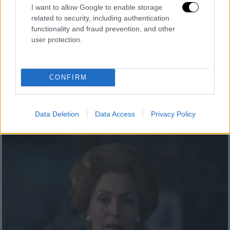
I want to allow Google to enable storage
related to security, including authentication
functionality and fraud prevention, and other
Ιστορία
|
24.02.2021 15:47
user protection.
Μοιραία η 66η: Η απεργία πείνας του
θρυλικού Σαντς που αφέθηκε να
λιμοκτονήσει
CONFIRM
Ο νεαρότερος βουλευτής στην ιστορία της
Βρετανίας θήτευσε μόνο στη φυλακή και
μόλις για 26 ημέρες
Data Deletion
Data Access
Privacy Policy