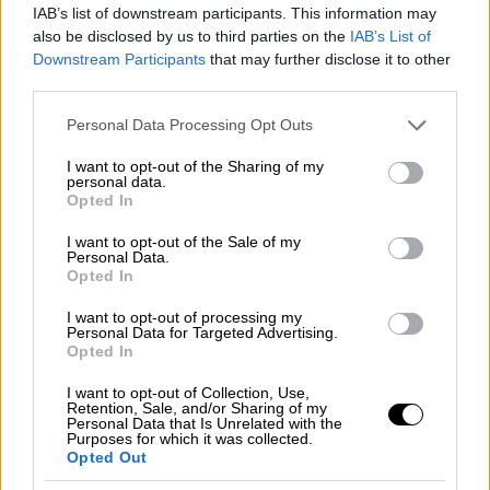
IAB’s list of downstream participants. This information may
πορεία δεν αλλάζει»
also be disclosed by us to third parties on the
IAB’s List of
Downstream Participants
that may further disclose it to other
10 Οκτωβρίου του 1980 και η η Μάργκαρετ
third parties.
Θάτσερ μιλώντας στο συνέδριο του
κόμματος των συντηρητικών θα πει:
Please note that this website/app uses one or more Google
Personal Data Processing Opt Outs
«Αλλάξτε εσείς πορεία πλεύσης. Η κυρία
services and may gather and store information including but
πορεία δεν αλλάζει».
not limited to your visit or usage behaviour. You may click to
I want to opt-out of the Sharing of my
personal data.
grant or deny consent to Google and its third-party tags to
Opted In
use your data for below specified purposes in below Google
consent section.
I want to opt-out of the Sale of my
Personal Data.
Opted In
I want to opt-out of processing my
Personal Data for Targeted Advertising.
Opted In
I want to opt-out of Collection, Use,
Retention, Sale, and/or Sharing of my
Personal Data that Is Unrelated with the
Purposes for which it was collected.
Opted Out