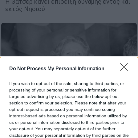
Η Θάτσερ κάνει επίδειξη δύναμης εντός και
εκτός Νησιού
Do Not Process My Personal Information
If you wish to opt-out of the sale, sharing to third parties, or
processing of your personal or sensitive information for
targeted advertising by us, please use the below opt-out
section to confirm your selection. Please note that after your
opt-out request is processed you may continue seeing
interest-based ads based on personal information utilized by
Ιστορία
|
09.10.2021 20:00
us or personal information disclosed to third parties prior to
Σαν σήμερα 10 Οκτωβρίου η Μάργκαρετ
your opt-out. You may separately opt-out of the further
disclosure of your personal information by third parties on the
Θάτσερ εκφωνεί το περίφημο: «Η κυρία