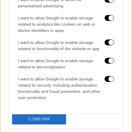
personalized advertising.
I want to allow Google to enable storage
related to analytics like cookies on web or
device identifiers in apps.
Υγεία
|
23.05.2024 16:38
I want to allow Google to enable storage
Έρευνα: Είναι το υαλουρονικό οξύ η νέα
related to functionality of the website or app.
θεραπεία για τη φωτογήρανση;
I want to allow Google to enable storage
Λεπτές ρυτίδες, ξηρό και τραχύ δέρμα,
related to personalization.
χωρίς ελαστικότητα: εάν διακρίνετε αυτά
I want to allow Google to enable storage
τα χαρακτηριστικά στον καθρέφτη, τότε
related to security, including authentication
πιθανότατα το δέρμα σας έχει ήδη υποστεί
functionality and fraud prevention, and other
τις φθορές της φωτογήρανσης
user protection.
CONFIRM