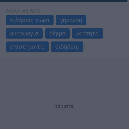
ΑΛΛΑ #TAGS
ειδήσεις τώρα
γήρανση
αυτοφαγία
δέρμα
νεότητα
επιστήμονες
ειδήσεις