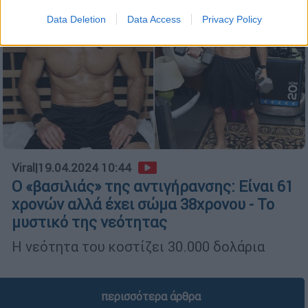
Data Deletion
Data Access
Privacy Policy
Viral
|
19.04.2024 10:44
Ο «βασιλιάς» της αντιγήρανσης: Είναι 61
χρονών αλλά έχει σώμα 38χρονου - Το
μυστικό της νεότητας
Η νεότητα του κοστίζει 30.000 δολάρια
περισσότερα άρθρα