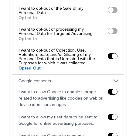
consent section.
I want to opt-out of the Sale of my
Personal Data.
Κόσμος
|
17.07.2024 18:24
Opted In
Επιστήμονες βρήκαν το φάρμακο που
I want to opt-out of processing my
επιβραδύνει τη γήρανση των ζώων: Θα
Personal Data for Targeted Advertising.
Opted In
είναι το ελιξίριο της ζωής για τους
ανθρώπους;
I want to opt-out of Collection, Use,
Retention, Sale, and/or Sharing of my
Αισιόδοξα τα αποτελέσματα από το
Personal Data that Is Unrelated with the
Purposes for which it was collected.
φάρμακο «Supermodel granny»
Opted Out
Google consents
I want to allow Google to enable storage
related to advertising like cookies on web or
device identifiers in apps.
I want to allow my user data to be sent to
Google for online advertising purposes.
I want to allow Google to send me