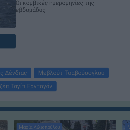
Οι κομβικές ημερομηνίες της
εβδομάδας
ς Δένδιας
Μεβλούτ Τσαβούσογλου
ζέπ Ταγίπ Ερντογάν
Μαρία Λιλιοπούλου
Μ