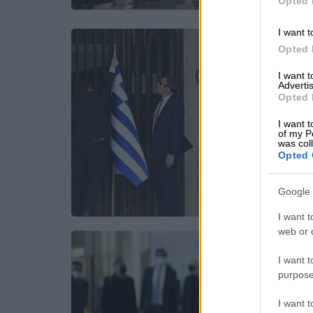
Opted 
I want t
Opted 
I want 
Advertis
Opted 
I want t
of my P
was col
Opted 
Google 
I want t
web or d
I want t
purpose
I want 