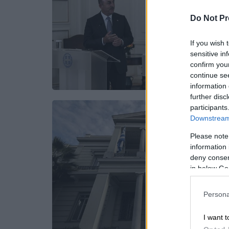
Do Not Pr
If you wish 
sensitive in
confirm you
continue se
information 
further disc
participants
Downstream 
Please note
information 
deny consent
in below Go
Persona
I want t