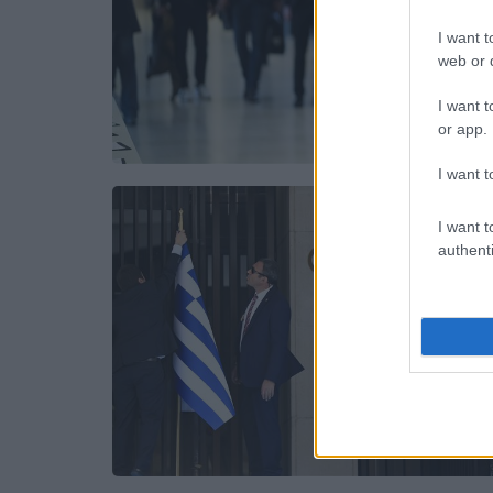
I want t
web or d
I want t
or app.
I want t
I want t
authenti