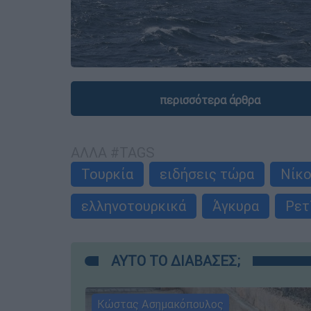
περισσότερα άρθρα
ΑΛΛΑ #TAGS
Τουρκία
ειδήσεις τώρα
Νίκο
ελληνοτουρκικά
Άγκυρα
Ρετ
ΑΥΤΟ ΤΟ ΔΙΑΒΑΣΕΣ;
Κώστας Ασημακόπουλος