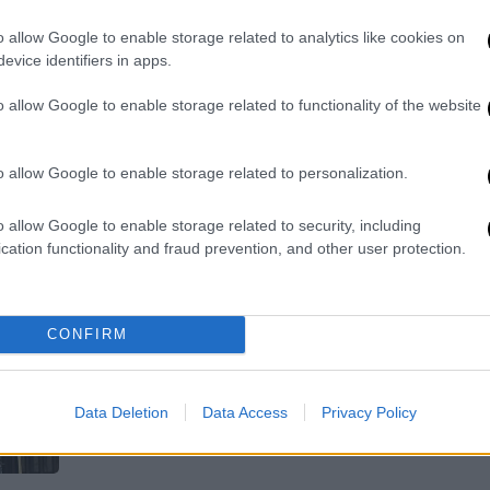
Ξεκινούν οι διερευνητικές επαφές
o allow Google to enable storage related to analytics like cookies on
μεταξύ Σοσιαλδημοκρατικών,
evice identifiers in apps.
Πράσινων και FDP
o allow Google to enable storage related to functionality of the website
o allow Google to enable storage related to personalization.
o allow Google to enable storage related to security, including
Πολιτική
|
06.10.2021 14:58
cation functionality and fraud prevention, and other user protection.
Διερευνητικές επαφές Ελλάδας -
Τουρκίας: Κράτησαν λιγότερο από
2 ώρες
CONFIRM
Ολοκληρώθηκε ο 3ος γύρος
διερευνητικών επαφών που
Data Deletion
Data Access
Privacy Policy
διεξάγεται φέτος