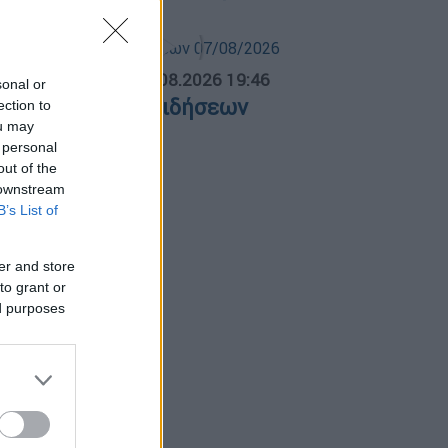
ΛΗΤΙΚΟ ΔΕΛΤΙΟ
|
07.08.2026 19:46
sonal or
θλητικό δελτίο ειδήσεων
ection to
ou may
7/08/2026
 personal
out of the
 downstream
B’s List of
er and store
to grant or
ed purposes