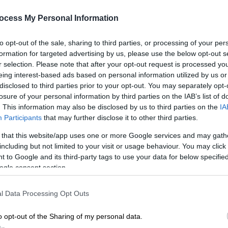
επικείμενη συνάντηση
ocess My Personal Information
Μέσα σε κλίμα έντασης και…
παραπόνων βλέπει ότι θα διεξαχθούν
ΑΘ
to opt-out of the sale, sharing to third parties, or processing of your per
οι διερευνητικές επαφές μεταξύ
Α
formation for targeted advertising by us, please use the below opt-out s
Ελλάδας-Τουρκίας στην Αθήνα ο
r selection. Please note that after your opt-out request is processed y
0
τουρκικός τύπος
eing interest-based ads based on personal information utilized by us or
disclosed to third parties prior to your opt-out. You may separately opt-
losure of your personal information by third parties on the IAB’s list of
Πολιτική
|
19.02.2022 13:25
. This information may also be disclosed by us to third parties on the
IA
Την Τρίτη στην Αθήνα ο 64ος
Participants
that may further disclose it to other third parties.
γύρος διερευνητικών επαφών
 that this website/app uses one or more Google services and may gath
Ελλάδας - Τουρκίας
including but not limited to your visit or usage behaviour. You may click 
 to Google and its third-party tags to use your data for below specifi
Την Τρίτη 22 Φεβρουαρίου θα
ogle consent section.
διεξαχθεί στην Αθήνα ο 64ος γύρος
διερευνητικών επαφών ανάμεσα σε
l Data Processing Opt Outs
Ελλάδα και Τουρκία, όπως
ανακοίνωσε το ελληνικό Υπουργείο
o opt-out of the Sharing of my personal data.
Εξωτερικών