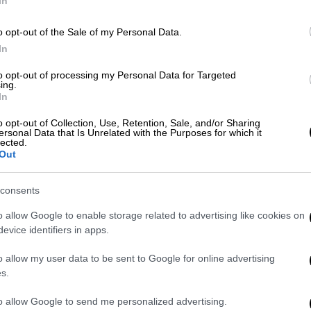
In
o opt-out of the Sale of my Personal Data.
In
Πολιτική
|
09.02.2022 13:23
to opt-out of processing my Personal Data for Targeted
Στις 22 Φεβρουαρίου ο νέος γύρος
ing.
In
διερευνητικών επαφών με
Τουρκία
o opt-out of Collection, Use, Retention, Sale, and/or Sharing
ersonal Data that Is Unrelated with the Purposes for which it
lected.
Στην Αθήνα θα διεξαχθεί ο επόμενος
Out
γύρος των διερευνητικών
consents
o allow Google to enable storage related to advertising like cookies on
evice identifiers in apps.
o allow my user data to be sent to Google for online advertising
Κόσμος
|
06.10.2021 17:23
s.
Γερμανία: Εντολή για σχηματισμό
to allow Google to send me personalized advertising.
κυβέρνησης πήρε ο Σολτς