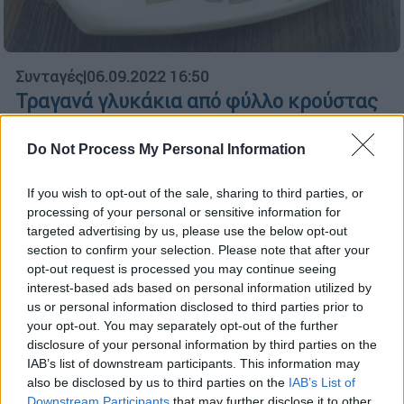
Συνταγές
|
06.09.2022 16:50
Τραγανά γλυκάκια από φύλλο κρούστας
με φρέσκο τυρί-κρέμα και σύκα
Do Not Process My Personal Information
Πανεύκολα και στυλάτα επιδόρπια με τα
τελευταία σύκα
If you wish to opt-out of the sale, sharing to third parties, or
processing of your personal or sensitive information for
targeted advertising by us, please use the below opt-out
section to confirm your selection. Please note that after your
opt-out request is processed you may continue seeing
interest-based ads based on personal information utilized by
us or personal information disclosed to third parties prior to
your opt-out. You may separately opt-out of the further
disclosure of your personal information by third parties on the
IAB’s list of downstream participants. This information may
also be disclosed by us to third parties on the
IAB’s List of
Downstream Participants
that may further disclose it to other