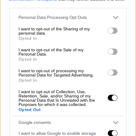
third parties.
Please note that this website/app uses one or more Google
Personal Data Processing Opt Outs
services and may gather and store information including but
not limited to your visit or usage behaviour. You may click to
I want to opt-out of the Sharing of my
personal data.
Food & Drink
|
04.08.2022 09:32
grant or deny consent to Google and its third-party tags to
Opted In
use your data for below specified purposes in below Google
Σύκα, ωραία σύκα! Γλυκά, θρεπτικά,
consent section.
I want to opt-out of the Sale of my
πεντανόστιμα
Personal Data.
Opted In
Μια ματιά στις διατροφικές και
ευεργετικές ιδιότητες των σύκων και
I want to opt-out of processing my
Personal Data for Targeted Advertising.
συνταγές να τα απολαύσετε.
Opted In
I want to opt-out of Collection, Use,
ΑΛΛΑ #TAGS
Retention, Sale, and/or Sharing of my
Personal Data that Is Unrelated with the
συνταγές
φρούτα
vegan
Purposes for which it was collected.
Opted Out
Μαρκόπουλο
ειδήσεις
σφήκες
Google consents
λειψυδρία
I want to allow Google to enable storage