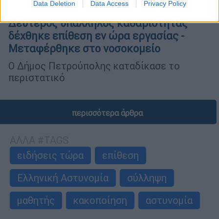
Data Deletion
Data Access
Privacy Policy
Ελλάδα
|
26.06.2025 22:10
Δεύτερος υπάλληλος καθαριότητας
δέχθηκε επίθεση εν ώρα εργασίας -
Μεταφέρθηκε στο νοσοκομείο
Ο Δήμος Πετρούπολης καταδίκασε το
περιστατικό
περισσότερα άρθρα
ΑΛΛΑ #TAGS
ειδήσεις τώρα
επίθεση
Ελληνική Αστυνομία
σύλληψη
μαθητής
κακοποίηση
αστυνομία