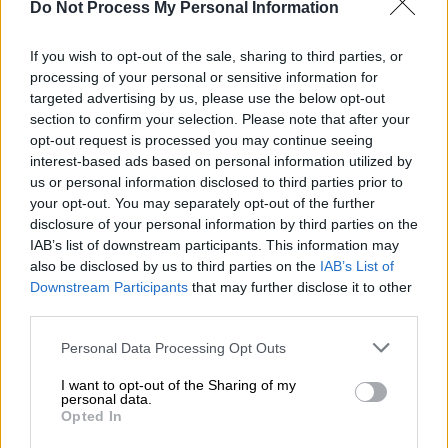
Do Not Process My Personal Information
If you wish to opt-out of the sale, sharing to third parties, or
processing of your personal or sensitive information for
targeted advertising by us, please use the below opt-out
section to confirm your selection. Please note that after your
opt-out request is processed you may continue seeing
interest-based ads based on personal information utilized by
us or personal information disclosed to third parties prior to
your opt-out. You may separately opt-out of the further
disclosure of your personal information by third parties on the
IAB’s list of downstream participants. This information may
also be disclosed by us to third parties on the
IAB’s List of
Ελλάδα
|
30.06.2025 08:48
Downstream Participants
that may further disclose it to other
«Ήταν λιπόθυμος και τον κλώτσαγαν»:
third parties.
Συγκλονίζει ο πατέρας του 15χρονου που
Please note that this website/app uses one or more Google
Personal Data Processing Opt Outs
δέχθηκε επίθεση σε λεωφορείο
services and may gather and store information including but
not limited to your visit or usage behaviour. You may click to
I want to opt-out of the Sharing of my
Δύο «νταήδες» από την παρέα των
personal data.
grant or deny consent to Google and its third-party tags to
τραμπούκων χτυπούσαν τον 15χρονο με
Opted In
use your data for below specified purposes in below Google
μανία ενώ ήταν λιπόθυμος και έτρεχε το