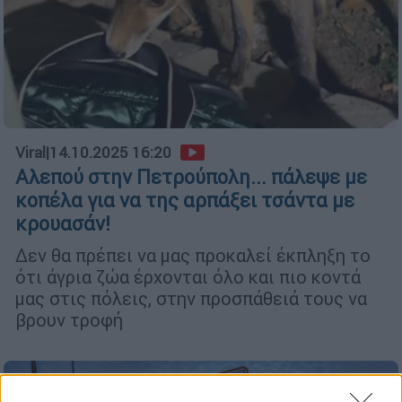
Viral
|
14.10.2025 16:20
Αλεπού στην Πετρούπολη... πάλεψε με
κοπέλα για να της αρπάξει τσάντα με
κρουασάν!
Δεν θα πρέπει να μας προκαλεί έκπληξη το
ότι άγρια ζώα έρχονται όλο και πιο κοντά
μας στις πόλεις, στην προσπάθειά τους να
βρουν τροφή