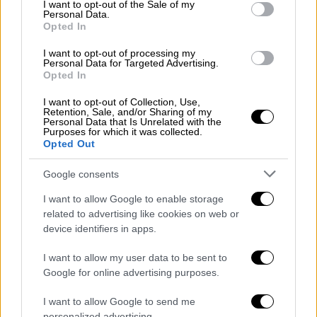
consent section.
I want to opt-out of the Sale of my
αίμα από το πόδι του
Personal Data.
Opted In
I want to opt-out of processing my
Personal Data for Targeted Advertising.
Opted In
I want to opt-out of Collection, Use,
Retention, Sale, and/or Sharing of my
Personal Data that Is Unrelated with the
Purposes for which it was collected.
Opted Out
Google consents
I want to allow Google to enable storage
related to advertising like cookies on web or
device identifiers in apps.
I want to allow my user data to be sent to
Ελλάδα
|
28.06.2025 19:41
Google for online advertising purposes.
Συνελήφθη 16χρονος που επιτέθηκε με
I want to allow Google to send me
σουγιά σε 15χρονο μέσα σε αστικό
personalized advertising.