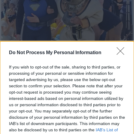
Do Not Process My Personal Information
Ελλάδα
|
16.10.2023 06:00
If you wish to opt-out of the sale, sharing to third parties, or
Ευγενία Μαστορίδου: Η πρώτη δύτρια με
processing of your personal or sensitive information for
targeted advertising by us, please use the below opt-out
σκάφανδρο πέρασε στην αιωνιότητα
section to confirm your selection. Please note that after your
από τα χέρια γλύπτη μαθηματικού
opt-out request is processed you may continue seeing
interest-based ads based on personal information utilized by
Μιλάει στο ethnos.gr ο γλύπτης Σακελάρης
us or personal information disclosed to third parties prior to
Κουτούζης που φιλοτέχνησε το άγαλμα της
your opt-out. You may separately opt-out of the further
γυναίκας που το 1863 έκανε την πρώτη
disclosure of your personal information by third parties on the
κατάδυση με σκάφανδρο στα νερά της Σύμης
IAB’s list of downstream participants. This information may
για να πείσει τους συμπατριώτες της να
also be disclosed by us to third parties on the
IAB’s List of