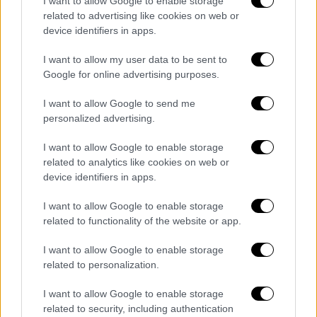
των 100 μέτρων σε λιγότερο από πέντε
I want to allow Google to enable storage
related to advertising like cookies on web or
λεπτά και έσπασε δύο παγκόσμια ρεκόρ
device identifiers in apps.
σε 48 ώρες
I want to allow my user data to be sent to
Στο δεύτερο βαθύτερο θαλάσσιο σπήλαιο
Google for online advertising purposes.
στον κόσμο ο Ρώσος δύτης
I want to allow Google to send me
personalized advertising.
I want to allow Google to enable storage
related to analytics like cookies on web or
device identifiers in apps.
I want to allow Google to enable storage
related to functionality of the website or app.
I want to allow Google to enable storage
related to personalization.
I want to allow Google to enable storage
related to security, including authentication