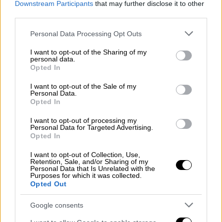
χρησιμοποιήσουν. Ποια ήταν το μοντέλο του
Downstream Participants
that may further disclose it to other
αγάλματος.
third parties.
Please note that this website/app uses one or more Google
Personal Data Processing Opt Outs
services and may gather and store information including but
not limited to your visit or usage behaviour. You may click to
I want to opt-out of the Sharing of my
personal data.
grant or deny consent to Google and its third-party tags to
Opted In
use your data for below specified purposes in below Google
consent section.
I want to opt-out of the Sale of my
Personal Data.
Opted In
I want to opt-out of processing my
Personal Data for Targeted Advertising.
Opted In
I want to opt-out of Collection, Use,
Retention, Sale, and/or Sharing of my
Personal Data that Is Unrelated with the
Purposes for which it was collected.
Opted Out
Κόσμος
|
26.07.2023 21:25
Google consents
Με μία ανάσα βούτηξε σε βάθος άνω