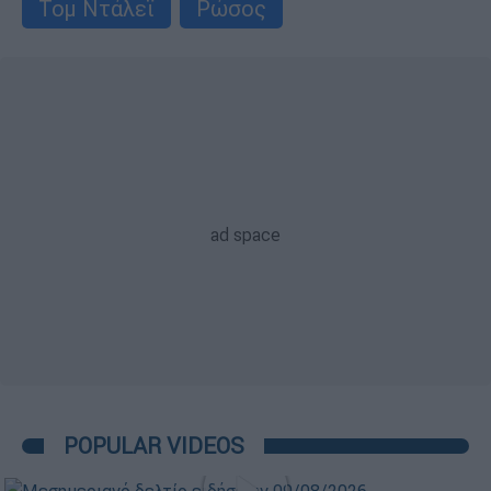
Τομ Ντάλεϊ
Ρώσος
POPULAR VIDEOS