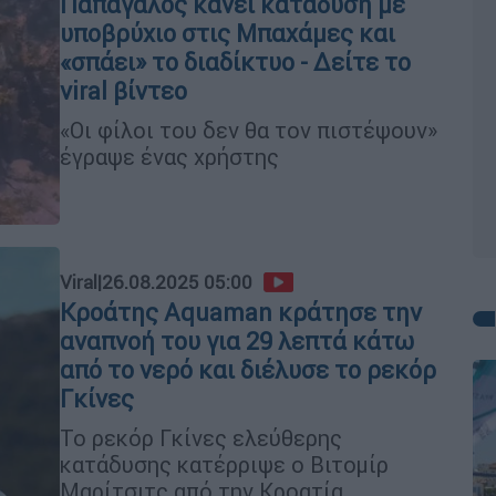
Παπαγάλος κάνει κατάδυση με
υποβρύχιο στις Μπαχάμες και
«σπάει» το διαδίκτυο - Δείτε το
viral βίντεο
«Οι φίλοι του δεν θα τον πιστέψουν»
έγραψε ένας χρήστης
Viral
|
26.08.2025 05:00
Κροάτης Aquaman κράτησε την
αναπνοή του για 29 λεπτά κάτω
από το νερό και διέλυσε το ρεκόρ
Γκίνες
Το ρεκόρ Γκίνες ελεύθερης
κατάδυσης κατέρριψε ο Βιτομίρ
Μαρίτσιτς από την Κροατία