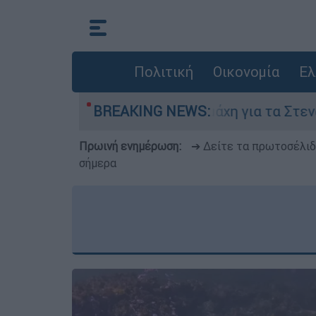
Πολιτική
Οικονομία
Ελ
γούστου
BREAKING NEWS:
Η μάχη για τα Στενά του Ορμούζ: 
Πρωινή ενημέρωση:
➔ Δείτε τα πρωτοσέλι
σήμερα