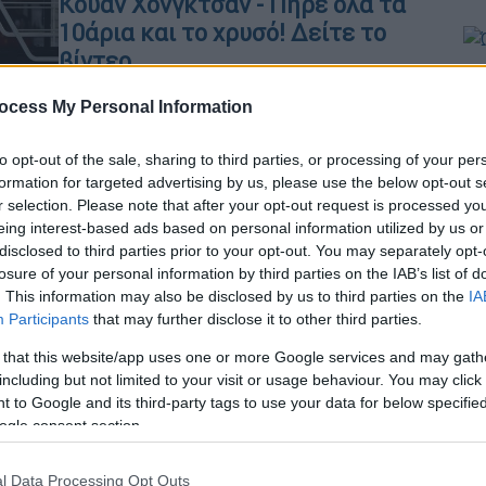
Κουάν Χονγκτσάν - Πήρε όλα τα
10άρια και το χρυσό! Δείτε το
βίντεο
Ώρ
Άγγιξε την τελειότητα! Καθηλωτική η
Ώ
ocess My Personal Information
επίδοση της 17χρονης
to opt-out of the sale, sharing to third parties, or processing of your per
formation for targeted advertising by us, please use the below opt-out s
r selection. Please note that after your opt-out request is processed y
ΑΠ
eing interest-based ads based on personal information utilized by us or
disclosed to third parties prior to your opt-out. You may separately opt-
Λ
Αθλητισμός
|
05.04.2024 09:30
losure of your personal information by third parties on the IAB’s list of
δ
. This information may also be disclosed by us to third parties on the
IA
Αμήχανο: H στιγμή που αθλητής
Participants
that may further disclose it to other third parties.
γλιστράει από τον βατήρα στα
εγκαίνια Ολυμπιακής πισίνας
 that this website/app uses one or more Google services and may gath
including but not limited to your visit or usage behaviour. You may click 
Την εκδήλωση παρακολουθούσε και ο
 to Google and its third-party tags to use your data for below specifi
Ώρ
Εμανουέλ Μακρόν
ogle consent section.
Ό
ε
l Data Processing Opt Outs