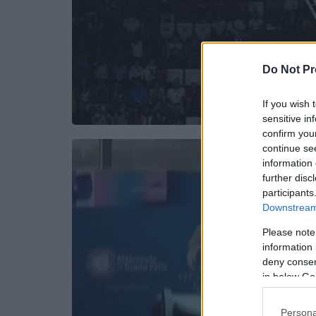
Do Not Pr
If you wish 
sensitive in
confirm you
continue se
information 
further disc
participants
Downstream 
Please note
information 
deny consent
in below Go
Persona