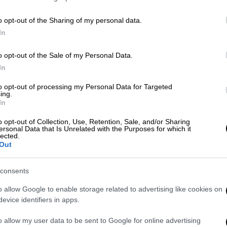
o opt-out of the Sharing of my personal data.
In
Αθλητισμός
|
11.02.2024 16:25
Καταδύτης 100 ετών συγκίνησε
o opt-out of the Sale of my Personal Data.
στο Παγκόσμιο Πρωτάθλημα:
In
Αποθεώθηκε μετά την
to opt-out of processing my Personal Data for Targeted
εντυπωσιακή βουτιά
ing.
In
Ο αιωνόβιος Ιρανός έκανε κατάδυση
από το 1μ στην πισίνα της Ντόχα και
o opt-out of Collection, Use, Retention, Sale, and/or Sharing
ersonal Data that Is Unrelated with the Purposes for which it
δάκρυσε από συγκίνηση
lected.
Out
Ελλάδα
|
16.10.2023 06:00
consents
Ευγενία Μαστορίδου: Η πρώτη
o allow Google to enable storage related to advertising like cookies on
δύτρια με σκάφανδρο πέρασε
evice identifiers in apps.
στην αιωνιότητα από τα χέρια
o allow my user data to be sent to Google for online advertising
γλύπτη μαθηματικού