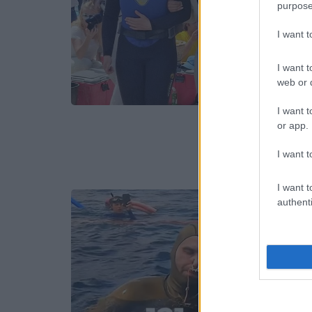
purpose
I want 
I want t
web or d
I want t
or app.
I want t
I want t
authenti