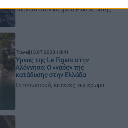
Στο δεύτερο βαθύτερο θαλάσσιο
σπήλαιο στον κόσμο ο Ρώσος δύτης
Travel
|
13.07.2023 18:41
Ύμνος της Le Figaro στην
Αλόννησο: Ο «ναός» της
κατάδυσης στην Ελλάδα
Εντυπωσιακό, εκτενές, αφιέρωμα