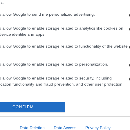
s.
Μιλάει στο ethnos.gr ο γλύπτης
to allow Google to send me personalized advertising.
Σακελάρης Κουτούζης που
φιλοτέχνησε το άγαλμα της γυναίκας
o allow Google to enable storage related to analytics like cookies on
που το 1863 έκανε την πρώτη
evice identifiers in apps.
κατάδυση με σκάφανδρο στα νερά της
Σύμης για να πείσει τους
o allow Google to enable storage related to functionality of the website
συμπατριώτες της να
χρησιμοποιήσουν. Ποια ήταν το
μοντέλο του αγάλματος.
o allow Google to enable storage related to personalization.
o allow Google to enable storage related to security, including
cation functionality and fraud prevention, and other user protection.
Κόσμος
|
26.07.2023 21:25
Με μία ανάσα βούτηξε σε βάθος
άνω των 100 μέτρων σε λιγότερο
CONFIRM
από πέντε λεπτά και έσπασε δύο
παγκόσμια ρεκόρ σε 48 ώρες
Data Deletion
Data Access
Privacy Policy