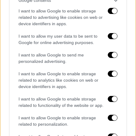
Google consents
I want to allow Google to enable storage
related to advertising like cookies on web or
device identifiers in apps.
I want to allow my user data to be sent to
Google for online advertising purposes.
I want to allow Google to send me
personalized advertising.
Food & Drink
|
02.07.2024 07:55
I want to allow Google to enable storage
Ένα αλλιώτικο ψωμί φέρνει το street
related to analytics like cookies on web or
food στο σπίτι
device identifiers in apps.
Εκπληκτικά μαλακό, αφράτο και νόστιμο,
I want to allow Google to enable storage
χάρη στη συνταγή του με βούτυρο και γάλα,
related to functionality of the website or app.
με παχιές φέτες, το Κρίς Κρίς Selection The
Sando εμπνέεται από το ιαπωνικό ψωμί για
I want to allow Google to enable storage
σάντουιτς Shokupan.
related to personalization.