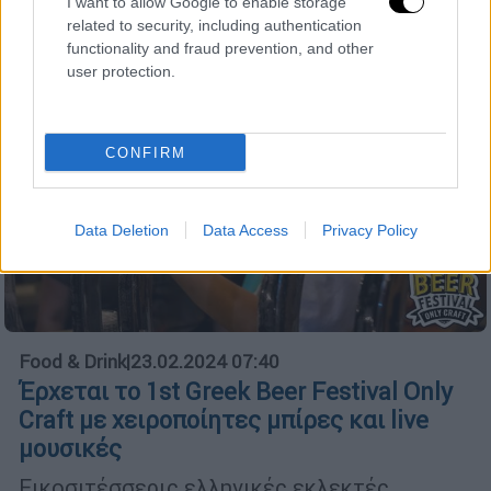
I want to allow Google to enable storage
related to security, including authentication
functionality and fraud prevention, and other
user protection.
CONFIRM
Data Deletion
Data Access
Privacy Policy
Food & Drink
|
23.02.2024 07:40
Έρχεται το 1st Greek Beer Festival Οnly
Craft με χειροποίητες μπίρες και live
μουσικές
Εικοσιτέσσερις ελληνικές εκλεκτές