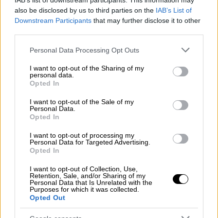
IAB’s list of downstream participants. This information may
also be disclosed by us to third parties on the
IAB’s List of
Downstream Participants
that may further disclose it to other
third parties.
Please note that this website/app uses one or more Google
Personal Data Processing Opt Outs
services and may gather and store information including but
not limited to your visit or usage behaviour. You may click to
I want to opt-out of the Sharing of my
Food & Drink
|
23.08.2024 07:30
personal data.
grant or deny consent to Google and its third-party tags to
Έρχεται το «Naousa Street Food Festival
Opted In
use your data for below specified purposes in below Google
2024 - Wine Edition»
consent section.
I want to opt-out of the Sale of my
Personal Data.
Στην πόλη του Ξινόμαυρου από τις 6 έως τις
Opted In
8 Σεπτεμβρίου καταξιωμένοι σεφ θα
δημιουργούν και θα μαγειρεύουν με
I want to opt-out of processing my
Personal Data for Targeted Advertising.
έμπνευση το φημισμένο κρασί της Νάουσας.
Opted In
I want to opt-out of Collection, Use,
Retention, Sale, and/or Sharing of my
Personal Data that Is Unrelated with the
Purposes for which it was collected.
Opted Out