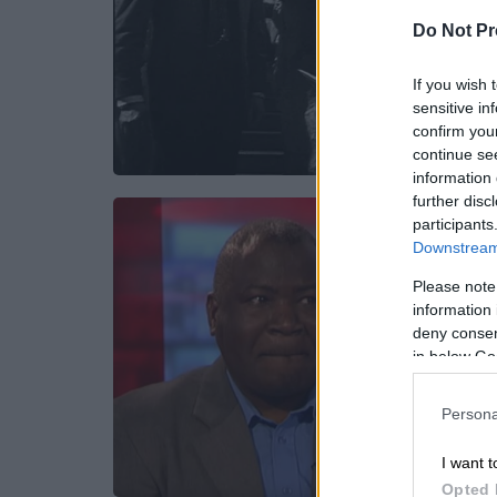
Do Not Pr
If you wish 
sensitive in
confirm you
continue se
information 
further disc
participants
Downstream 
Please note
information 
deny consent
in below Go
Persona
I want t
Opted 