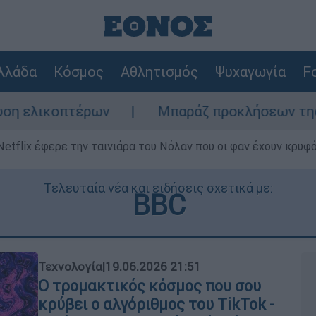
λλάδα
Κόσμος
Αθλητισμός
Ψυχαγωγία
Fo
ων
Μπαράζ προκλήσεων της Άγκυρας στο Αι
Netflix έφερε την ταινιάρα του Νόλαν που οι φαν έχουν κρυφό
Τελευταία νέα και ειδήσεις σχετικά με:
BBC
Τεχνολογία
|
19.06.2026 21:51
Ο τρομακτικός κόσμος που σου
κρύβει ο αλγόριθμος του TikTok -