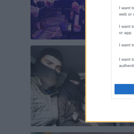
I want t
web or d
I want t
or app.
I want t
I want t
authenti