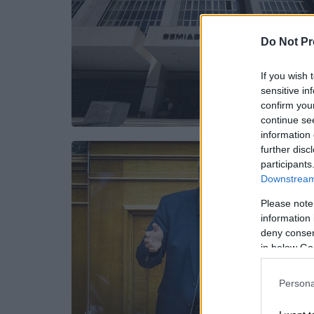
Do Not Pr
If you wish 
sensitive in
confirm you
continue se
information 
further disc
participants
Downstream 
Please note
information 
deny consent
in below Go
Persona