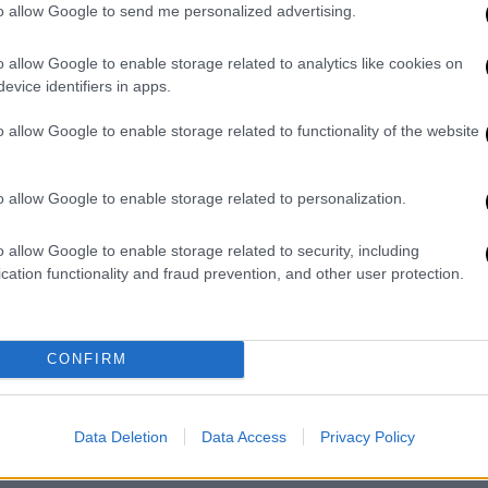
Ο ανώτατος εισαγγελικός λειτουργός
to allow Google to send me personalized advertising.
ζητεί από όλες τις εισαγγελίες
Εφετών να αναλάβουν προληπτική
o allow Google to enable storage related to analytics like cookies on
δράση με επιτόπιες παρουσίες των
evice identifiers in apps.
εισαγγελέων στα εμβολιαστικά
o allow Google to enable storage related to functionality of the website
κέντρα
o allow Google to enable storage related to personalization.
Ελλάδα
|
27.08.2021 17:19
Άρειος Πάγος: Οδηγίες για να
o allow Google to enable storage related to security, including
cation functionality and fraud prevention, and other user protection.
επισπευθούν δίκες που έμειναν
πίσω
Ο εισαγγελέας του Αρείου Πάγου
CONFIRM
ζητεί από τις κατά τόπους
εισαγγελίες να πάρουν μέτρα, ώστε
να επισπευσθούν οι δίκες
Data Deletion
Data Access
Privacy Policy