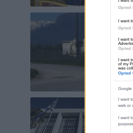
I want t
Opted 
I want t
Opted 
I want 
Advertis
Opted 
I want t
of my P
was col
Opted 
Google 
I want t
web or d
I want t
purpose