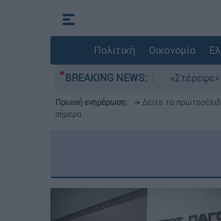
Πολιτική
Οικονομία
Ελ
τέμια στο Αιγαίο
BREAKING NEWS:
«Στέρεψε» η αγορά από 
Πρωινή ενημέρωση:
➔ Δείτε τα πρωτοσέλι
σήμερα