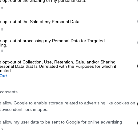
o opt-out of the Sharing of my personal data.
In
o opt-out of the Sale of my Personal Data.
Ελλάδα
|
16.09.2021 17:32
In
Κορονοϊός: Τι προβλέπει η
to opt-out of processing my Personal Data for Targeted
εγκύκλιος Πλιώτα για
ing.
In
ανεμβολίαστους κρατουμένους
o opt-out of Collection, Use, Retention, Sale, and/or Sharing
Πώς θα αντιμετωπίζονται οι
ersonal Data that Is Unrelated with the Purposes for which it
ανεμβολίαστοι κρατούμενοι που δεν
lected.
Out
θέλουν να υποβληθούν σε τεστ
consents
o allow Google to enable storage related to advertising like cookies on
Ελλάδα
|
08.09.2021 18:15
evice identifiers in apps.
Αρειος Πάγος: Παρέμβαση για τα
πλαστά πιστοποιητικά
o allow my user data to be sent to Google for online advertising
εμβολιασμού
s.