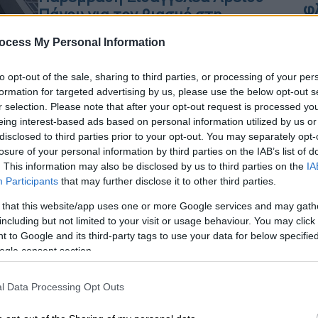
φ
Πάγου για τον βιασμό στη
Θεσσαλονίκη
ocess My Personal Information
Τι ζητάει ο Βασίλης Πλιώτας για την
υπόθεση
to opt-out of the sale, sharing to third parties, or processing of your per
Ώρ
formation for targeted advertising by us, please use the below opt-out s
r selection. Please note that after your opt-out request is processed y
Θ
eing interest-based ads based on personal information utilized by us or
κ
disclosed to third parties prior to your opt-out. You may separately opt-
losure of your personal information by third parties on the IAB’s list of
Πολιτική
|
15.11.2021 17:45
. This information may also be disclosed by us to third parties on the
IA
Participants
that may further disclose it to other third parties.
Επιστολή Πολάκη στον εισαγγελέα
Αρείου Πάγου για την παράνομη
 that this website/app uses one or more Google services and may gath
κλήση
including but not limited to your visit or usage behaviour. You may click 
 to Google and its third-party tags to use your data for below specifi
Ο πρώην υπουργός ζητά να
ogle consent section.
προχωρήσει άμεσα σε πειθαρχικό
έλεγχο και τιμωρία του εισαγγελέα
l Data Processing Opt Outs
Πρωτοδικών κ. Ανδρέου