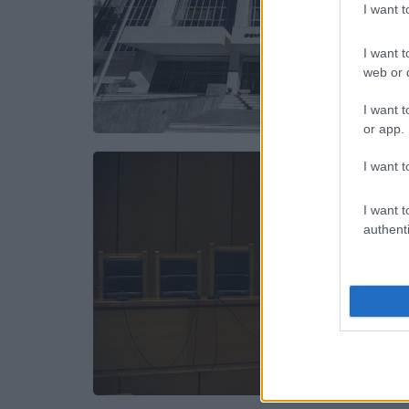
I want 
I want t
web or d
I want t
or app.
I want t
I want t
authenti