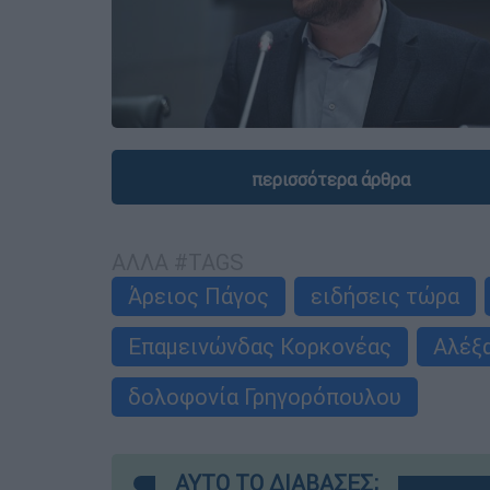
περισσότερα άρθρα
ΑΛΛΑ #TAGS
Άρειος Πάγος
ειδήσεις τώρα
Επαμεινώνδας Κορκονέας
Αλέξ
δολοφονία Γρηγορόπουλου
ΑΥΤΟ ΤΟ ΔΙΑΒΑΣΕΣ;