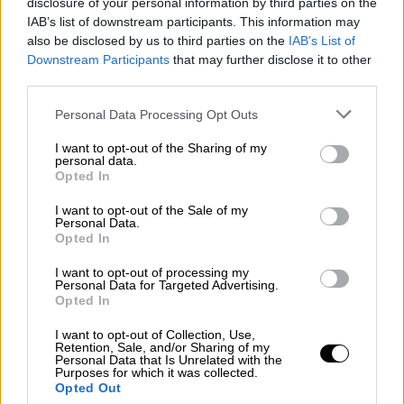
disclosure of your personal information by third parties on the
IAB’s list of downstream participants. This information may
also be disclosed by us to third parties on the
IAB’s List of
Downstream Participants
that may further disclose it to other
third parties.
Please note that this website/app uses one or more Google
Personal Data Processing Opt Outs
services and may gather and store information including but
not limited to your visit or usage behaviour. You may click to
I want to opt-out of the Sharing of my
personal data.
grant or deny consent to Google and its third-party tags to
Opted In
use your data for below specified purposes in below Google
consent section.
I want to opt-out of the Sale of my
Personal Data.
Opted In
I want to opt-out of processing my
Personal Data for Targeted Advertising.
Opted In
Ελλάδα
|
27.08.2021 17:19
Άρειος Πάγος: Οδηγίες για να
I want to opt-out of Collection, Use,
Retention, Sale, and/or Sharing of my
επισπευθούν δίκες που έμειναν πίσω
Personal Data that Is Unrelated with the
Purposes for which it was collected.
Opted Out
Ο εισαγγελέας του Αρείου Πάγου ζητεί από