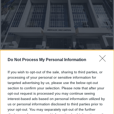
Do Not Process My Personal Information
Ελλάδα
|
08.09.2021 18:15
If you wish to opt-out of the sale, sharing to third parties, or
Αρειος Πάγος: Παρέμβαση για τα
processing of your personal or sensitive information for
πλαστά πιστοποιητικά εμβολιασμού
targeted advertising by us, please use the below opt-out
section to confirm your selection. Please note that after your
Ο ανώτατος εισαγγελικός λειτουργός ζητεί
opt-out request is processed you may continue seeing
από όλες τις εισαγγελίες Εφετών να
interest-based ads based on personal information utilized by
αναλάβουν προληπτική δράση με επιτόπιες
us or personal information disclosed to third parties prior to
παρουσίες των εισαγγελέων στα
your opt-out. You may separately opt-out of the further
εμβολιαστικά κέντρα