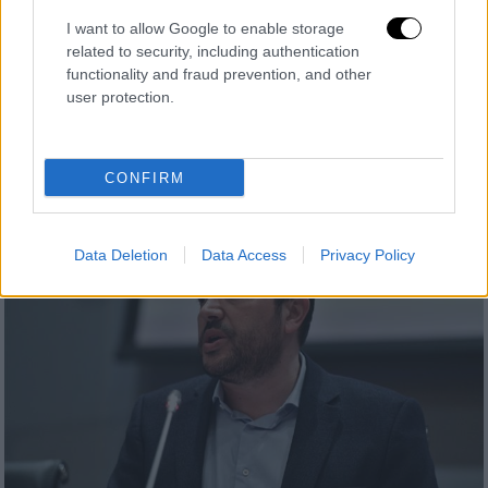
φωτιές
I want to allow Google to enable storage
related to security, including authentication
Το ζήτημα των οργανωμένων εμπρησμών και
functionality and fraud prevention, and other
το ζήτημα των εγκληματικών παραλείψεων
user protection.
από πλευράς του κρατικού μηχανισμού
έθεσε η Ζωή Κωνσταντοπούλου
CONFIRM
Data Deletion
Data Access
Privacy Policy