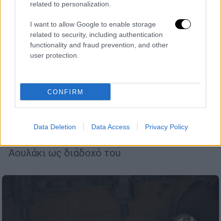
related to personalization.
I want to allow Google to enable storage
related to security, including authentication
functionality and fraud prevention, and other
user protection.
CONFIRM
Κόσμος
|
10.03.2024 22:51
Αλ Κάιντα: Ανακοίνωσε το θάνατο του
ηγέτη της Χαλίντ μπιν Ουμάρ Μπατάρφι
Data Deletion
Data Access
Privacy Policy
Η οργάνωση ονόμασε τον Σαϊντ μπιν Ατίφ αλ
Αουλάκι ως διάδοχό του