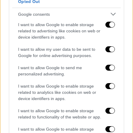
Opted Out
Κόσμος
|
11.09.2024 06:15
11η Σεπτεμβρίου: «Αν και δε σε γνώρισα,
Google consents
δε θα σε ξεχάσω»: 23 χρόνια μετά, οι
I want to allow Google to enable storage
οικογένειες κρατούν τη μνήμη των
related to advertising like cookies on web or
συγγενών τους ζωντανή
device identifiers in apps.
Οι «οικογένειες της 11ης Σεπτεμβρίου»
I want to allow my user data to be sent to
φέρουν ένα ξεχωριστό βάρος μέσα από τις
Google for online advertising purposes.
γενιές, ενώ η ανάμνηση και η κατανόηση της
φρικαλεότητας των επιθέσεων, κάποια
I want to allow Google to send me
μέρα, θα εναπόκεινται σε έναν κόσμο όπου η
personalized advertising.
βιωματική μνήμη δεν θα υπάρχει πια
I want to allow Google to enable storage
related to analytics like cookies on web or
device identifiers in apps.
I want to allow Google to enable storage
related to functionality of the website or app.
I want to allow Google to enable storage