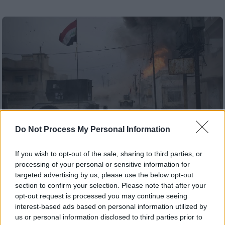
Do Not Process My Personal Information
If you wish to opt-out of the sale, sharing to third parties, or
processing of your personal or sensitive information for
targeted advertising by us, please use the below opt-out
Κόσμος
|
01.12.2024 20:33
section to confirm your selection. Please note that after your
Γιατί φούντωσε τώρα ο εμφύλιος στη
opt-out request is processed you may continue seeing
Συρία και γιατί οι τζιχαντιστές
interest-based ads based on personal information utilized by
προέλασαν τόσο άνετα προς το Χαλέπι
us or personal information disclosed to third parties prior to