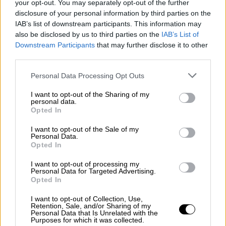
your opt-out. You may separately opt-out of the further
Μίνι χρονικό του εμφυλίου στη Συρία – Ο
disclosure of your personal information by third parties on the
ρόλος της Ρωσίας, η αποδυνάμωση της
IAB’s list of downstream participants. This information may
Χεζμπολάχ, ο ρόλος του Ισραήλ και το
also be disclosed by us to third parties on the
IAB’s List of
Downstream Participants
that may further disclose it to other
προφίλ των ανταρτών
third parties.
Please note that this website/app uses one or more Google
Personal Data Processing Opt Outs
services and may gather and store information including but
not limited to your visit or usage behaviour. You may click to
I want to opt-out of the Sharing of my
personal data.
grant or deny consent to Google and its third-party tags to
Opted In
use your data for below specified purposes in below Google
consent section.
I want to opt-out of the Sale of my
Personal Data.
Opted In
I want to opt-out of processing my
Personal Data for Targeted Advertising.
Opted In
I want to opt-out of Collection, Use,
Retention, Sale, and/or Sharing of my
Personal Data that Is Unrelated with the
Purposes for which it was collected.