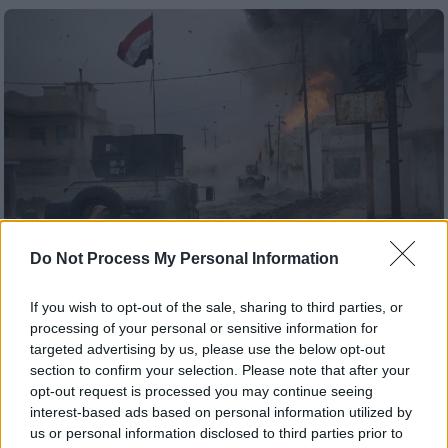
Do Not Process My Personal Information
If you wish to opt-out of the sale, sharing to third parties, or
processing of your personal or sensitive information for
Κόσμος
|
01.12.2024 20:33
targeted advertising by us, please use the below opt-out
Γιατί φούντωσε τώρα ο εμφύλιος στη
section to confirm your selection. Please note that after your
Συρία και γιατί οι τζιχαντιστές
opt-out request is processed you may continue seeing
προέλασαν τόσο άνετα προς το Χαλέπι
interest-based ads based on personal information utilized by
us or personal information disclosed to third parties prior to
Μίνι χρονικό του εμφυλίου στη Συρία – Ο