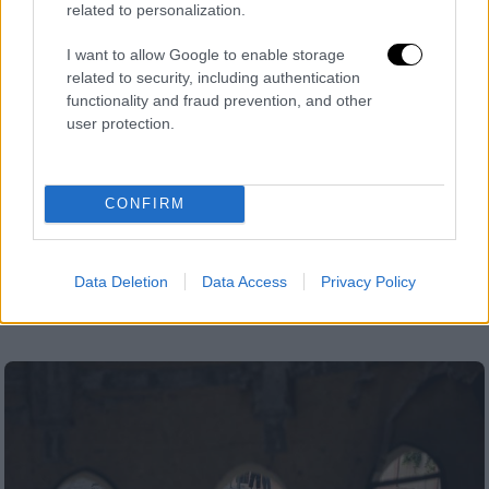
related to personalization.
I want to allow Google to enable storage
related to security, including authentication
functionality and fraud prevention, and other
user protection.
Κόσμος
|
10.03.2024 22:51
CONFIRM
Αλ Κάιντα: Ανακοίνωσε το θάνατο του
ηγέτη της Χαλίντ μπιν Ουμάρ Μπατάρφι
Η οργάνωση ονόμασε τον Σαϊντ μπιν Ατίφ αλ
Data Deletion
Data Access
Privacy Policy
Αουλάκι ως διάδοχό του