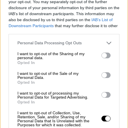
your opt-out. You may separately opt-out of the further
ρόλος της Ρωσίας, η αποδυνάμωση της
disclosure of your personal information by third parties on the
Χεζμπολάχ, ο ρόλος του Ισραήλ και το
IAB’s list of downstream participants. This information may
προφίλ των ανταρτών
also be disclosed by us to third parties on the
IAB’s List of
Downstream Participants
that may further disclose it to other
third parties.
Please note that this website/app uses one or more Google
Personal Data Processing Opt Outs
services and may gather and store information including but
not limited to your visit or usage behaviour. You may click to
I want to opt-out of the Sharing of my
personal data.
grant or deny consent to Google and its third-party tags to
Opted In
use your data for below specified purposes in below Google
consent section.
I want to opt-out of the Sale of my
Personal Data.
Opted In
I want to opt-out of processing my
Personal Data for Targeted Advertising.
Opted In
I want to opt-out of Collection, Use,
Retention, Sale, and/or Sharing of my
Personal Data that Is Unrelated with the
Purposes for which it was collected.
Κόσμος
|
11.09.2024 06:15