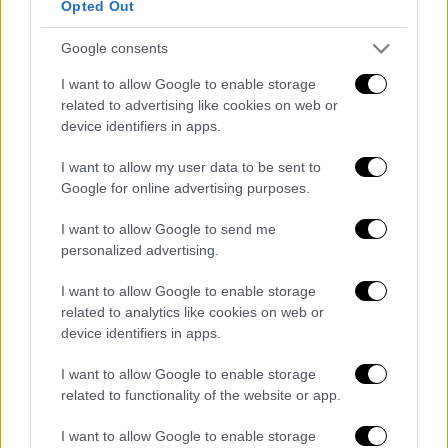
Opted Out
11η Σεπτεμβρίου: «Αν και δε σε γνώρισα,
δε θα σε ξεχάσω»: 23 χρόνια μετά, οι
Google consents
οικογένειες κρατούν τη μνήμη των
I want to allow Google to enable storage
συγγενών τους ζωντανή
related to advertising like cookies on web or
device identifiers in apps.
Οι «οικογένειες της 11ης Σεπτεμβρίου»
φέρουν ένα ξεχωριστό βάρος μέσα από τις
I want to allow my user data to be sent to
γενιές, ενώ η ανάμνηση και η κατανόηση της
Google for online advertising purposes.
φρικαλεότητας των επιθέσεων, κάποια
μέρα, θα εναπόκεινται σε έναν κόσμο όπου η
I want to allow Google to send me
βιωματική μνήμη δεν θα υπάρχει πια
personalized advertising.
I want to allow Google to enable storage
related to analytics like cookies on web or
device identifiers in apps.
I want to allow Google to enable storage
related to functionality of the website or app.
I want to allow Google to enable storage