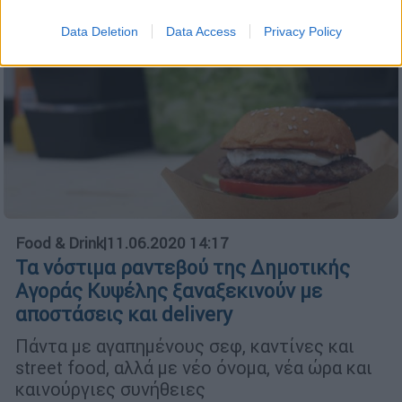
Data Deletion
Data Access
Privacy Policy
Food & Drink
|
11.06.2020 14:17
Τα νόστιμα ραντεβού της Δημοτικής
Αγοράς Κυψέλης ξαναξεκινούν με
αποστάσεις και delivery
Πάντα με αγαπημένους σεφ, καντίνες και
street food, αλλά με νέο όνομα, νέα ώρα και
καινούργιες συνήθειες