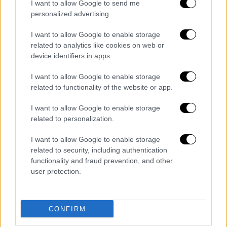
I want to allow Google to send me
personalized advertising.
I want to allow Google to enable storage
related to analytics like cookies on web or
device identifiers in apps.
I want to allow Google to enable storage
related to functionality of the website or app.
Βιβλίο
|
08.09.2021 09:27
I want to allow Google to enable storage
Athens Art Book Fair: Το φεστιβάλ
related to personalization.
εκδόσεων τέχνης έρχεται στη Δημοτική
I want to allow Google to enable storage
Αγορά Κυψέλης
related to security, including authentication
Το Athens Art Book Fair 2021 έρχεται στη
functionality and fraud prevention, and other
user protection.
Δημοτική Αγορά Κυψέλης, 11-12
Σεπτεμβρίου
CONFIRM