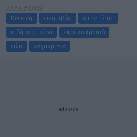
ΑΛΛΑ #TAGS
Κυψέλη
φεστιβάλ
street food
ειδήσεις τώρα
φυσικά κρασιά
ζώα
λογοκρισία