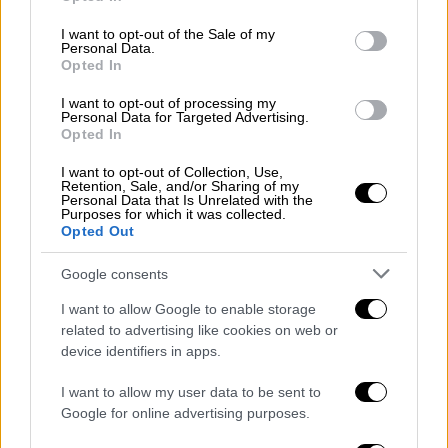
use your data for below specified purposes in below Google
consent section.
I want to opt-out of the Sale of my
Personal Data.
Opted In
Food & Drink
|
11.12.2021 07:53
I want to opt-out of processing my
Το πολυπολιτισμικό φεστιβάλ στην
Personal Data for Targeted Advertising.
Opted In
Δημοτική Αγορά Κυψέλης έχει τη γεύση
του «μαζί»
I want to opt-out of Collection, Use,
Retention, Sale, and/or Sharing of my
Personal Data that Is Unrelated with the
Ένα διήμερο με ελεύθερη είσοδο, γεμάτο
Purposes for which it was collected.
μουσικές, χορό και φαγητό, με αφορμή την
Opted Out
Παγκόσμια Ημέρα Μετανάστη
Google consents
I want to allow Google to enable storage
related to advertising like cookies on web or
device identifiers in apps.
I want to allow my user data to be sent to
Google for online advertising purposes.