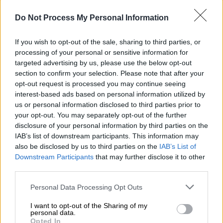
Food & Drink
|
15.04.2022 20:46
Do Not Process My Personal Information
Ξέρουμε πού θα πάτε για brunch αυτή
την Κυριακή - Το πιο αγαπημένο γεύμα
If you wish to opt-out of the sale, sharing to third parties, or
processing of your personal or sensitive information for
της εβδομάδας στην Δημοτική Αγορά
targeted advertising by us, please use the below opt-out
της Κυψέλης
section to confirm your selection. Please note that after your
opt-out request is processed you may continue seeing
Το Pop Up Brunch της Κυψέλης επέστρεψε
interest-based ads based on personal information utilized by
us or personal information disclosed to third parties prior to
your opt-out. You may separately opt-out of the further
disclosure of your personal information by third parties on the
IAB’s list of downstream participants. This information may
also be disclosed by us to third parties on the
IAB’s List of
Downstream Participants
that may further disclose it to other
third parties.
Please note that this website/app uses one or more Google
Personal Data Processing Opt Outs
services and may gather and store information including but
not limited to your visit or usage behaviour. You may click to
I want to opt-out of the Sharing of my
personal data.
grant or deny consent to Google and its third-party tags to
Opted In