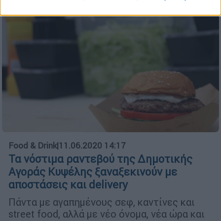
Food & Drink
|
11.06.2020 14:17
Τα νόστιμα ραντεβού της Δημοτικής
Αγοράς Κυψέλης ξαναξεκινούν με
αποστάσεις και delivery
Πάντα με αγαπημένους σεφ, καντίνες και
street food, αλλά με νέο όνομα, νέα ώρα και