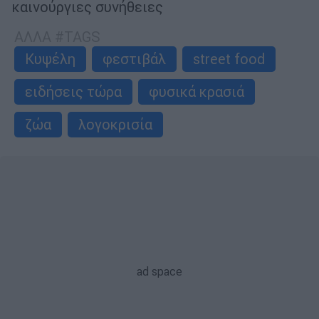
καινούργιες συνήθειες
ΑΛΛΑ #TAGS
Κυψέλη
φεστιβάλ
street food
ειδήσεις τώρα
φυσικά κρασιά
ζώα
λογοκρισία