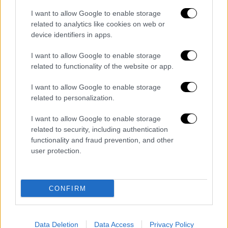
I want to allow Google to enable storage
related to analytics like cookies on web or
device identifiers in apps.
I want to allow Google to enable storage
related to functionality of the website or app.
I want to allow Google to enable storage
related to personalization.
Βιβλίο
|
08.09.2021 09:27
I want to allow Google to enable storage
Athens Art Book Fair: Το φεστιβάλ
related to security, including authentication
functionality and fraud prevention, and other
εκδόσεων τέχνης έρχεται στη Δημοτική
user protection.
Αγορά Κυψέλης
Το Athens Art Book Fair 2021 έρχεται στη
Δημοτική Αγορά Κυψέλης, 11-12
CONFIRM
Σεπτεμβρίου
Data Deletion
Data Access
Privacy Policy