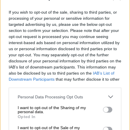
If you wish to opt-out of the sale, sharing to third parties, or
Food & Drink
|
15.04.2022 20:46
processing of your personal or sensitive information for
Ξέρουμε πού θα πάτε για brunch αυτή
targeted advertising by us, please use the below opt-out
section to confirm your selection. Please note that after your
την Κυριακή - Το πιο αγαπημένο γεύμα
opt-out request is processed you may continue seeing
της εβδομάδας στην Δημοτική Αγορά
interest-based ads based on personal information utilized by
της Κυψέλης
us or personal information disclosed to third parties prior to
your opt-out. You may separately opt-out of the further
Το Pop Up Brunch της Κυψέλης επέστρεψε
disclosure of your personal information by third parties on the
IAB’s list of downstream participants. This information may
also be disclosed by us to third parties on the
IAB’s List of
Downstream Participants
that may further disclose it to other
third parties.
Please note that this website/app uses one or more Google
Personal Data Processing Opt Outs
services and may gather and store information including but
not limited to your visit or usage behaviour. You may click to
I want to opt-out of the Sharing of my
personal data.
grant or deny consent to Google and its third-party tags to
Opted In
use your data for below specified purposes in below Google
consent section.
I want to opt-out of the Sale of my