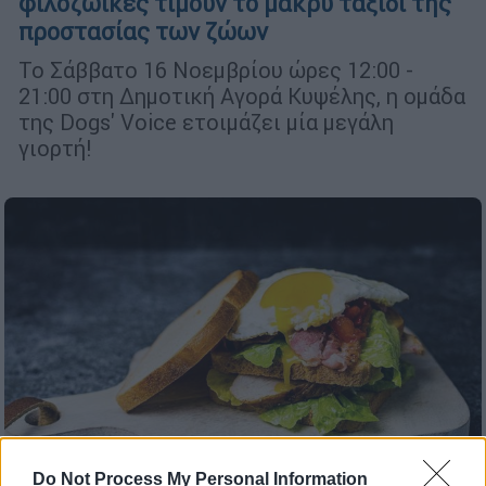
φιλοζωικές τιμούν το μακρύ ταξίδι της
προστασίας των ζώων
Το Σάββατο 16 Νοεμβρίου ώρες 12:00 -
21:00 στη Δημοτική Αγορά Κυψέλης, η ομάδα
της Dogs' Voice ετοιμάζει μία μεγάλη
γιορτή!
Do Not Process My Personal Information