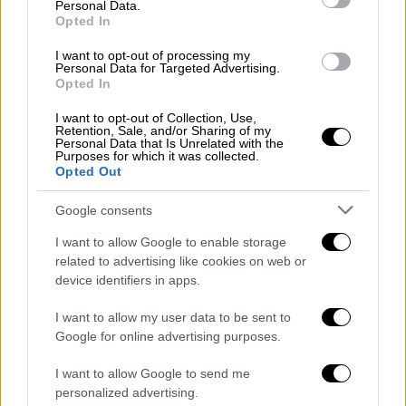
Personal Data.
Opted In
I want to opt-out of processing my
Personal Data for Targeted Advertising.
Opted In
Food & Drink
|
11.12.2021 07:53
I want to opt-out of Collection, Use,
Το πολυπολιτισμικό φεστιβάλ στην
Retention, Sale, and/or Sharing of my
Personal Data that Is Unrelated with the
Δημοτική Αγορά Κυψέλης έχει τη γεύση
Purposes for which it was collected.
του «μαζί»
Opted Out
Ένα διήμερο με ελεύθερη είσοδο, γεμάτο
Google consents
μουσικές, χορό και φαγητό, με αφορμή την
I want to allow Google to enable storage
Παγκόσμια Ημέρα Μετανάστη
related to advertising like cookies on web or
device identifiers in apps.
I want to allow my user data to be sent to
Google for online advertising purposes.
I want to allow Google to send me
personalized advertising.