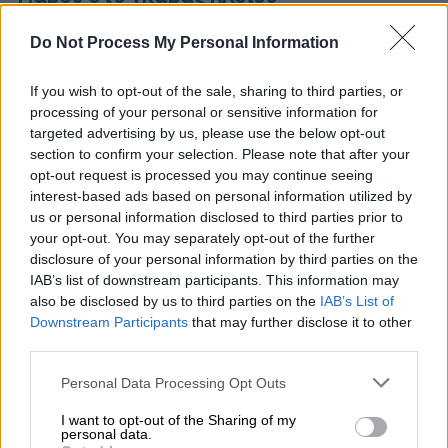
Τι αναφέρεται στην ανάρτηση της κ.
Do Not Process My Personal Information
Κοτρώτσου σχετικά με το περιστατικό
If you wish to opt-out of the sale, sharing to third parties, or
processing of your personal or sensitive information for
targeted advertising by us, please use the below opt-out
section to confirm your selection. Please note that after your
opt-out request is processed you may continue seeing
interest-based ads based on personal information utilized by
us or personal information disclosed to third parties prior to
your opt-out. You may separately opt-out of the further
disclosure of your personal information by third parties on the
IAB’s list of downstream participants. This information may
also be disclosed by us to third parties on the
IAB’s List of
Downstream Participants
that may further disclose it to other
third parties.
Please note that this website/app uses one or more Google
Personal Data Processing Opt Outs
services and may gather and store information including but
not limited to your visit or usage behaviour. You may click to
I want to opt-out of the Sharing of my
Ελλάδα
|
28.11.2023 16:08
personal data.
grant or deny consent to Google and its third-party tags to