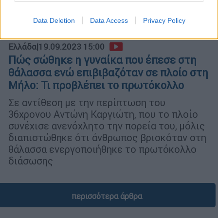
Data Deletion
Data Access
Privacy Policy
Ελλάδα
|
19.09.2023 15:00
Πώς σώθηκε η γυναίκα που έπεσε στη
θάλασσα ενώ επιβιβαζόταν σε πλοίο στη
Μήλο: Τι προβλέπει το πρωτόκολλο
Σε αντίθεση με την περίπτωση του
36χρονου Αντώνη Καργιώτη, που το πλοίο
συνέχισε ανενόχλητο την πορεία του, μόλις
διαπιστώθηκε ότι άνθρωπος βρισκόταν στη
θάλασσα ενεργοποιήθηκε το πρωτόκολλο
διάσωσης
περισσότερα άρθρα