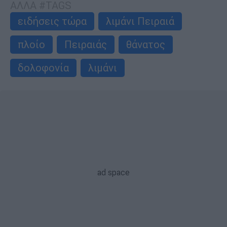
ΑΛΛΑ #TAGS
ειδήσεις τώρα
λιμάνι Πειραιά
πλοίο
Πειραιάς
θάνατος
δολοφονία
λιμάνι