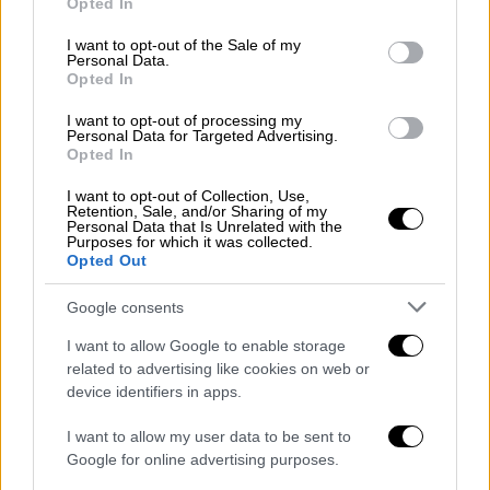
Tαλαιπωρία για τους επιβάτες του Blue
Opted In
use your data for below specified purposes in below Google
Star Ferries στην Νάξο - Δεν κατάφερε
consent section.
I want to opt-out of the Sale of my
να δέσει στο λιμάνι λόγω των σφοδρών
Personal Data.
Opted In
ανέμων
I want to opt-out of processing my
Το πλοίο δεν μπόρεσε να δέσει το λιμάνι και
Personal Data for Targeted Advertising.
αναχώρησε για Σαντορίνη
Opted In
I want to opt-out of Collection, Use,
Retention, Sale, and/or Sharing of my
Personal Data that Is Unrelated with the
Purposes for which it was collected.
Opted Out
Google consents
I want to allow Google to enable storage
related to advertising like cookies on web or
device identifiers in apps.
I want to allow my user data to be sent to
Google for online advertising purposes.