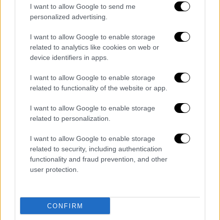
I want to allow Google to send me
personalized advertising.
Ελλάδα
|
27.11.2023 19:22
I want to allow Google to enable storage
Συναγερμός στη Νάξο: Πλοίο
related to analytics like cookies on web or
προσέκρουσε στο λιμάνι - Περίπου 400
device identifiers in apps.
οι επιβάτες
I want to allow Google to enable storage
Οι πρώτες πληροφορίες
related to functionality of the website or app.
I want to allow Google to enable storage
related to personalization.
I want to allow Google to enable storage
related to security, including authentication
functionality and fraud prevention, and other
user protection.
CONFIRM