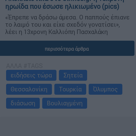
ηρωίδα που έσωσε ηλικιωμένο (pics)
«Έπρεπε να δράσω άμεσα. Ο παππούς έπιανε
το λαιμό του και είχε σχεδόν γονατίσει»,
λέει η 13χρονη Καλλιόπη Πασχαλάκη
περισσότερα άρθρα
ΑΛΛΑ #TAGS
ειδήσεις τώρα
Σητεία
Θεσσαλονίκη
Τουρκία
Όλυμπος
διάσωση
Βουλιαγμένη