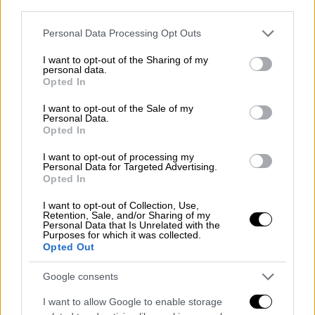
Τα ίχνη του αγνοούνται από την περασμένη
third parties.
Τετάρτη, όταν πήγε με τη λέμβο του για
Please note that this website/app uses one or more Google
Personal Data Processing Opt Outs
ψάρεμα, σε θαλάσσια περιοχή της Νέας
services and may gather and store information including but
Καλλικράτειας Χαλκιδικής
not limited to your visit or usage behaviour. You may click to
I want to opt-out of the Sharing of my
personal data.
grant or deny consent to Google and its third-party tags to
Opted In
use your data for below specified purposes in below Google
consent section.
I want to opt-out of the Sale of my
Personal Data.
Opted In
I want to opt-out of processing my
Personal Data for Targeted Advertising.
Opted In
I want to opt-out of Collection, Use,
Retention, Sale, and/or Sharing of my
Personal Data that Is Unrelated with the
Purposes for which it was collected.
Opted Out
Google consents
Ελλάδα
|
01.11.2019 09:53
I want to allow Google to enable storage