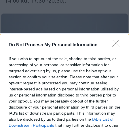
14.00 και 17.30 -20.30).
Do Not Process My Personal Information
If you wish to opt-out of the sale, sharing to third parties, or
processing of your personal or sensitive information for
targeted advertising by us, please use the below opt-out
section to confirm your selection. Please note that after your
opt-out request is processed you may continue seeing
interest-based ads based on personal information utilized by
us or personal information disclosed to third parties prior to
your opt-out. You may separately opt-out of the further
Ελλάδα
|
03.09.2021 16:44
disclosure of your personal information by third parties on the
Θερμαϊκός: Άκαρπες οι έρευνες για
IAB’s list of downstream participants. This information may
also be disclosed by us to third parties on the
IAB’s List of
62χρονο ψαρά
Downstream Participants
that may further disclose it to other