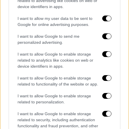
related to advertising like cookies on web or
Μοναδικό πείραμα στην Ελλάδα:
device identifiers in apps.
Διασώστες έγιναν ναυαγοί για 24 ώρες
I want to allow my user data to be sent to
Ποιος ήταν ο στόχος της άσκησης και πόσοι
Google for online advertising purposes.
συμμετείχαν
I want to allow Google to send me
personalized advertising.
I want to allow Google to enable storage
related to analytics like cookies on web or
device identifiers in apps.
I want to allow Google to enable storage
related to functionality of the website or app.
I want to allow Google to enable storage
related to personalization.
I want to allow Google to enable storage
related to security, including authentication
functionality and fraud prevention, and other