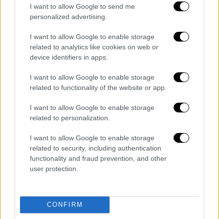
I want to allow Google to send me
personalized advertising.
I want to allow Google to enable storage
related to analytics like cookies on web or
device identifiers in apps.
I want to allow Google to enable storage
related to functionality of the website or app.
Live Blog
|
06.07.2024 18:50
I want to allow Google to enable storage
Live Αγγλία - Ελβετία: Μονομαχία στο
related to personalization.
Ντίσελντορφ για μια θέση στον
I want to allow Google to enable storage
ημιτελικό του Euro 2024
related to security, including authentication
functionality and fraud prevention, and other
Μονομαχία για μια θέση στα ημιτελικά του
user protection.
Euro 2024
CONFIRM