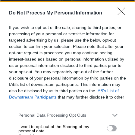
Do Not Process My Personal Information
If you wish to opt-out of the sale, sharing to third parties, or
Αθλητισμός
|
04.06.2026 17:00
processing of your personal or sensitive information for
Αφιέρωμα Μουντιάλ 2026: 2ος Όμιλος -
targeted advertising by us, please use the below opt-out
Καναδάς, Βοσνία, Κατάρ, Ελβετία
section to confirm your selection. Please note that after your
opt-out request is processed you may continue seeing
Το προφίλ των τεσσάρων ομάδων του 2ου
interest-based ads based on personal information utilized by
ομίλου
us or personal information disclosed to third parties prior to
your opt-out. You may separately opt-out of the further
disclosure of your personal information by third parties on the
IAB’s list of downstream participants. This information may
also be disclosed by us to third parties on the
IAB’s List of
Downstream Participants
that may further disclose it to other
third parties.
Please note that this website/app uses one or more Google
Personal Data Processing Opt Outs
services and may gather and store information including but
not limited to your visit or usage behaviour. You may click to
I want to opt-out of the Sharing of my
personal data.
grant or deny consent to Google and its third-party tags to