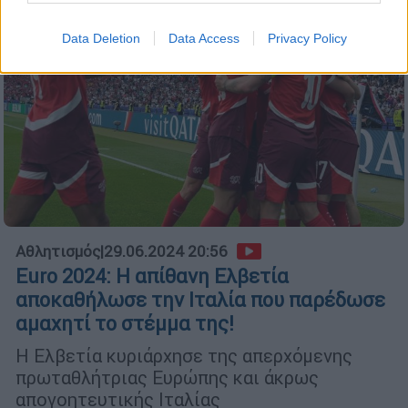
Data Deletion
Data Access
Privacy Policy
Αθλητισμός
|
29.06.2024 20:56
Euro 2024: Η απίθανη Ελβετία
αποκαθήλωσε την Ιταλία που παρέδωσε
αμαχητί το στέμμα της!
Η Ελβετία κυριάρχησε της απερχόμενης
πρωταθλήτριας Ευρώπης και άκρως
απογοητευτικής Ιταλίας