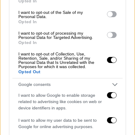
Opted In
use your data for below specified purposes in below Google
consent section.
I want to opt-out of the Sale of my
Personal Data.
Opted In
I want to opt-out of processing my
Personal Data for Targeted Advertising.
Αθλητισμός
|
06.07.2024 21:52
Opted In
Ψυχάρα η Αγγλία! Έκανε το απόλυτο στα
I want to opt-out of Collection, Use,
πέναλτι και πέρασε στα ημιτελικά του
Retention, Sale, and/or Sharing of my
Personal Data that Is Unrelated with the
Euro 2024
Purposes for which it was collected.
Opted Out
H Aγγλία επικράτησε της Ελβετίας στα
πέναλτι και πήρε το εισιτήριο για τα
Google consents
ημιτελικά για δεύτερο σερί Euro
I want to allow Google to enable storage
related to advertising like cookies on web or
device identifiers in apps.
I want to allow my user data to be sent to
Google for online advertising purposes.