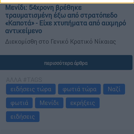
Μενίδι: 54χρονη βρέθηκε
τραυματισμένη έξω από στρατόπεδο
«Καποτά» - Είχε χτυπήματα από αιχμηρό
αντικείμενο
Διεκομίσθη στο Γενικό Κρατικό Νίκαιας
περισσότερα άρθρα
ΑΛΛΑ #TAGS
ειδήσεις τώρα
φωτιά τώρα
Ναζί
φωτιά
Μενίδι
εκρήξεις
ειδήσεις