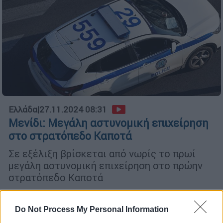
Ελλάδα
|
27.11.2024 08:31
Μενίδι: Μεγάλη αστυνομική επιχείρηση
στο στρατόπεδο Καποτά
Σε εξέλιξη βρίσκεται από νωρίς το πρωί
μεγάλη αστυνομική επιχείρηση στο πρώην
στρατόπεδο Καποτά
Do Not Process My Personal Information