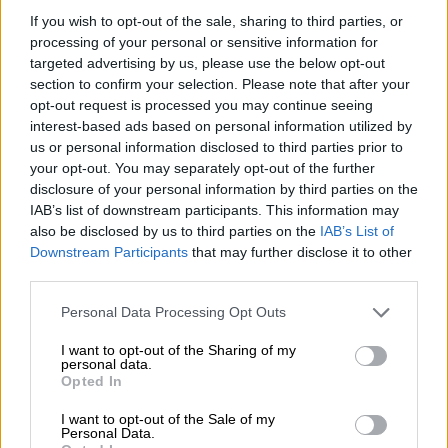
If you wish to opt-out of the sale, sharing to third parties, or
processing of your personal or sensitive information for
targeted advertising by us, please use the below opt-out
section to confirm your selection. Please note that after your
opt-out request is processed you may continue seeing
interest-based ads based on personal information utilized by
us or personal information disclosed to third parties prior to
your opt-out. You may separately opt-out of the further
disclosure of your personal information by third parties on the
IAB’s list of downstream participants. This information may
also be disclosed by us to third parties on the
IAB’s List of
Downstream Participants
that may further disclose it to other
third parties.
Κόσμος
|
15.11.2024 08:32
Οργή στην Αυστρία: Θέλουν να κάνουν
Please note that this website/app uses one or more Google
Personal Data Processing Opt Outs
εργοστάσιο εκεί που βρισκόταν το
services and may gather and store information including but
not limited to your visit or usage behaviour. You may click to
I want to opt-out of the Sharing of my
«Μαουτχάουζεν» - Πώληση έναντι 15,25
personal data.
grant or deny consent to Google and its third-party tags to
εκατ. ευρώ
Opted In
use your data for below specified purposes in below Google
consent section.
Οργισμένες αντιδράσεις
I want to opt-out of the Sale of my
Personal Data.