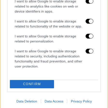
Αλλαγές στην στρατιωτική θητεία μέσα
I want to allow Google to enable storage
στους επόμενους 24 μήνες ανακοίνωσε ο
related to analytics like cookies on web or
device identifiers in apps.
υπουργός Εθνικής Άμυνας Νίκος Δένδιας
στη Θήβα
I want to allow Google to enable storage
related to functionality of the website or app.
I want to allow Google to enable storage
related to personalization.
I want to allow Google to enable storage
related to security, including authentication
functionality and fraud prevention, and other
user protection.
CONFIRM
Data Deletion
Data Access
Privacy Policy
Ελλάδα
|
07.08.2024 08:46