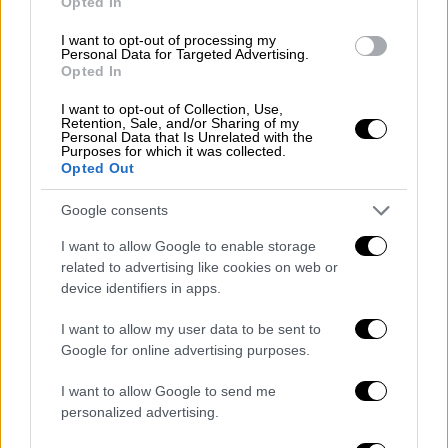
Opted In
I want to opt-out of processing my
Personal Data for Targeted Advertising.
Opted In
I want to opt-out of Collection, Use,
Retention, Sale, and/or Sharing of my
Personal Data that Is Unrelated with the
Purposes for which it was collected.
Opted Out
Google consents
I want to allow Google to enable storage
related to advertising like cookies on web or
device identifiers in apps.
I want to allow my user data to be sent to
Ελλάδα
|
04.10.2024 15:58
Google for online advertising purposes.
Σαρωτικές αλλαγές στη στρατιωτική
θητεία - Τι γίνεται με τις εφεδρείες και
I want to allow Google to send me
personalized advertising.
την εθελοντική στράτευση γυναικών