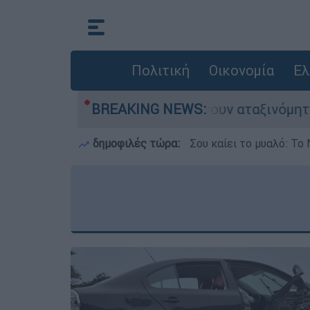
Πολιτική
Οικονομία
Ελ
τοκίνητα παραμένουν αταξινόμητα - Λύση αναζητ
BREAKING NEWS:
δημοφιλές τώρα:
Σου καίει το μυαλό: Το 