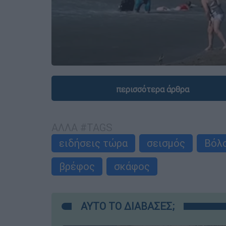
περισσότερα άρθρα
ΑΛΛΑ #TAGS
ειδήσεις τώρα
σεισμός
Βόλ
βρέφος
σκάφος
ΑΥΤΟ ΤΟ ΔΙΑΒΑΣΕΣ;