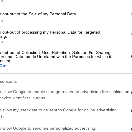
In
o opt-out of the Sale of my Personal Data.
In
Ελλάδα
|
01.03.2026 18:44
ΑΠ
Βραβεύτηκε ο καπετάνιος από τη
Τ
to opt-out of processing my Personal Data for Targeted
ing.
Σκιάθο που πάλεψε με τα κύματα
μ
In
για να μεταφέρει άρρωστο παιδί
στον Βόλο
o opt-out of Collection, Use, Retention, Sale, and/or Sharing
ersonal Data that Is Unrelated with the Purposes for which it
lected.
Η περιφέρεια Θεσσαλίας βράβευσε
Out
τον έμπειρο καπετάνιο για την
αυτοθυσία του
consents
o allow Google to enable storage related to advertising like cookies on
evice identifiers in apps.
Ελλάδα
|
18.02.2026 10:25
o allow my user data to be sent to Google for online advertising
Θρήνος στην Σκιάθο: 38χρονη
s.
πέθανε μετά από βαρύ εγκεφαλικό
- Είχε μόλις γεννήσει το τρίτο
to allow Google to send me personalized advertising.