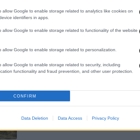
παιδί της
o allow Google to enable storage related to analytics like cookies on
Η Κωνσταντίνα νοσηλευόταν στο
evice identifiers in apps.
νοσοκομείο Βόλου και παρότι η υγεία
της αρχικά έδειξε να βελτιώνεται,
o allow Google to enable storage related to functionality of the website
δεν τα κατάφερε
o allow Google to enable storage related to personalization.
Ιστορία
|
24.01.2026 07:55
o allow Google to enable storage related to security, including
cation functionality and fraud prevention, and other user protection.
Ποιος θυμάται την ηρωίδα της
Σκιάθου που ρίσκαρε τη ζωή της,
προδόθηκε, βασανίστηκε,
τιμήθηκε από ξένους και πέθανε
CONFIRM
πάμπτωχη και ξεχασμένη;
Σαν να 'χαν ποτέ τελειωμό τα πάθια κι
Data Deletion
Data Access
Privacy Policy
οι καημοί του κόσμου...