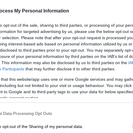
Σεισμός 4,7 Ρίχτερ τώρα στη
ocess My Personal Information
Σκιάθο
Κε
Κ
Αισθητός και στην Αττική
to opt-out of the sale, sharing to third parties, or processing of your per
0
formation for targeted advertising by us, please use the below opt-out s
r selection. Please note that after your opt-out request is processed y
eing interest-based ads based on personal information utilized by us or
disclosed to third parties prior to your opt-out. You may separately opt-
losure of your personal information by third parties on the IAB’s list of
Με
. This information may also be disclosed by us to third parties on the
IA
Μ
Participants
that may further disclose it to other third parties.
0
 that this website/app uses one or more Google services and may gath
Ελλάδα
|
19.04.2026 19:21
including but not limited to your visit or usage behaviour. You may click 
Φωτιά τώρα στη Σκιάθο, σε
 to Google and its third-party tags to use your data for below specifi
δασική έκταση
ogle consent section.
Οι πρώτες πληροφορίες για την
ΑΠ
πυρκαγιά
l Data Processing Opt Outs
Φ
φ
o opt-out of the Sharing of my personal data.