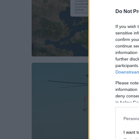
Do Not Pr
If you wish 
sensitive in
confirm you
continue se
information 
further disc
participants
Downstream 
Please note
information 
deny consent
in below Go
Persona
I want t