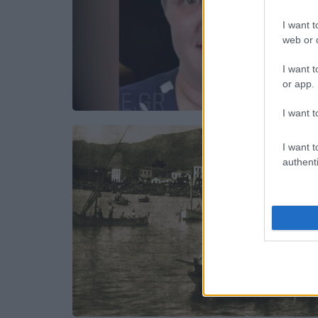
I want t
web or d
I want t
or app.
I want t
I want t
authenti