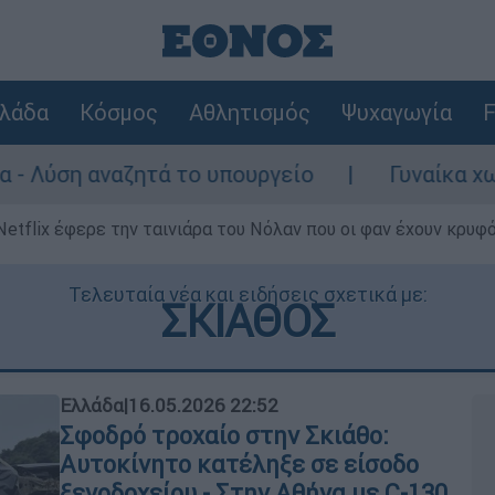
λάδα
Κόσμος
Αθλητισμός
Ψυχαγωγία
F
ά το υπουργείο
Γυναίκα χωρίς τις αισθή
Netflix έφερε την ταινιάρα του Νόλαν που οι φαν έχουν κρυφό
Τελευταία νέα και ειδήσεις σχετικά με:
ΣΚΙΑΘΟΣ
Ελλάδα
|
16.05.2026 22:52
Σφοδρό τροχαίο στην Σκιάθο:
Αυτοκίνητο κατέληξε σε είσοδο
ξενοδοχείου - Στην Αθήνα με C-130