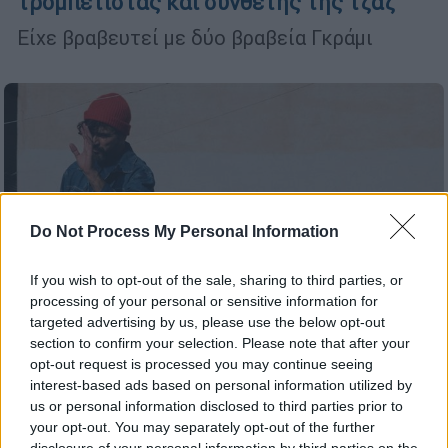
τρομπετίστας και συνθέτης της τζαζ
Είχε βραβευτεί με δύο βραβεία Γκράμι
Do Not Process My Personal Information
If you wish to opt-out of the sale, sharing to third parties, or
processing of your personal or sensitive information for
targeted advertising by us, please use the below opt-out
section to confirm your selection. Please note that after your
opt-out request is processed you may continue seeing
interest-based ads based on personal information utilized by
Μουσική
|
29.06.2025 22:00
us or personal information disclosed to third parties prior to
your opt-out. You may separately opt-out of the further
Πέτρος Κλαμπάνης: Eπιστρέφει στον