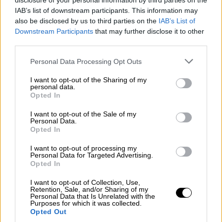
disclosure of your personal information by third parties on the
Κήπο του Μεγάρου και παρουσιάζει ένα
IAB’s list of downstream participants. This information may
ξεχωριστό αφιέρωμα στον Miles Davis
also be disclosed by us to third parties on the
IAB’s List of
Downstream Participants
that may further disclose it to other
Ο διεθνώς αναγνωρισμένος μπασίστας
third parties.
επιχειρεί μια φρέσκια προσέγγιση στο έργο
του θρυλικού τρομπετίστα, με το μπάσο
Please note that this website/app uses one or more Google
Personal Data Processing Opt Outs
services and may gather and store information including but
στον ρόλο του αφηγητή
not limited to your visit or usage behaviour. You may click to
I want to opt-out of the Sharing of my
personal data.
grant or deny consent to Google and its third-party tags to
Opted In
use your data for below specified purposes in below Google
consent section.
I want to opt-out of the Sale of my
Personal Data.
Opted In
I want to opt-out of processing my
Personal Data for Targeted Advertising.
Opted In
I want to opt-out of Collection, Use,
Retention, Sale, and/or Sharing of my
Personal Data that Is Unrelated with the
Purposes for which it was collected.
Opted Out