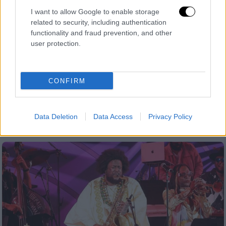
I want to allow Google to enable storage
related to security, including authentication
functionality and fraud prevention, and other
user protection.
Μουσική
|
02.02.2025 22:00
Ο Τζεφ Γκόλντμπλουμ κυκλοφόρησε
τραγούδι με τη Σκάρλετ Τζοχάνσον
CONFIRM
Ο ηθοποιός έχει επίσης συνεργαστεί με τις
συμπρωταγωνίστριές του στο μιούζικαλ
Data Deletion
Data Access
Privacy Policy
«Wicked»