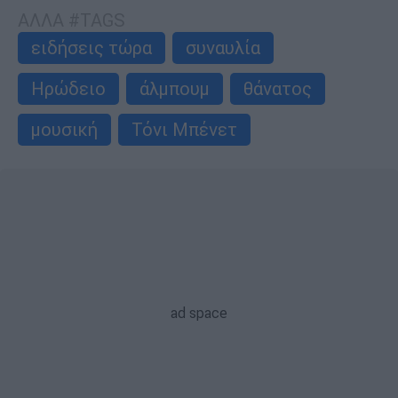
ΑΛΛΑ #TAGS
ειδήσεις τώρα
συναυλία
Ηρώδειο
άλμπουμ
θάνατος
μουσική
Τόνι Μπένετ