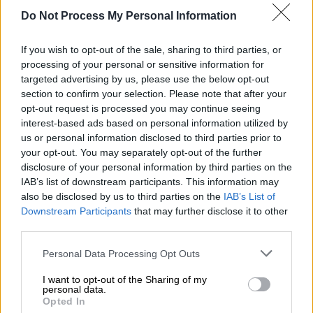
Κήπο του Μεγάρου και παρουσιάζει ένα
Do Not Process My Personal Information
ξεχωριστό αφιέρωμα στον Miles Davis
Ο διεθνώς αναγνωρισμένος μπασίστας
If you wish to opt-out of the sale, sharing to third parties, or
processing of your personal or sensitive information for
επιχειρεί μια φρέσκια προσέγγιση στο έργο
targeted advertising by us, please use the below opt-out
του θρυλικού τρομπετίστα, με το μπάσο
section to confirm your selection. Please note that after your
στον ρόλο του αφηγητή
opt-out request is processed you may continue seeing
interest-based ads based on personal information utilized by
us or personal information disclosed to third parties prior to
your opt-out. You may separately opt-out of the further
disclosure of your personal information by third parties on the
IAB’s list of downstream participants. This information may
also be disclosed by us to third parties on the
IAB’s List of
Downstream Participants
that may further disclose it to other
third parties.
Please note that this website/app uses one or more Google
Personal Data Processing Opt Outs
services and may gather and store information including but
not limited to your visit or usage behaviour. You may click to
I want to opt-out of the Sharing of my
personal data.
grant or deny consent to Google and its third-party tags to
Opted In
use your data for below specified purposes in below Google