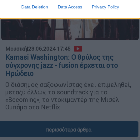
Data Deletion
Data Access
Privacy Policy
Μουσική
|
23.06.2024 17:45
Kamasi Washington: Ο θρύλος της
σύγχρονης jazz - fusion έρχεται στο
Ηρώδειο
Ο διάσημος σαξοφωνίστας έχει επιμεληθεί,
μεταξύ άλλων, το soundtrack για το
«Becoming», το ντοκιμαντέρ της Μισέλ
Ομπάμα στο Netflix
περισσότερα άρθρα