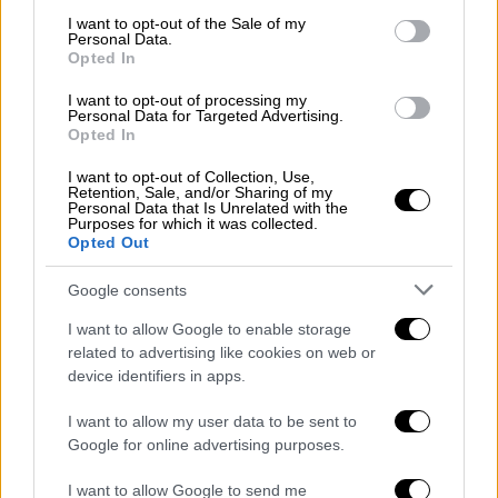
consent section.
I want to opt-out of the Sale of my
Personal Data.
Opted In
Μουσική
|
21.04.2025 21:15
Πλησιάζει η μεγάλη συναυλία του
I want to opt-out of processing my
Personal Data for Targeted Advertising.
Kamasi Washington
Opted In
Μία ξεχωριστή συναυλία που θα μείνει στην
I want to opt-out of Collection, Use,
Retention, Sale, and/or Sharing of my
ιστορία
Personal Data that Is Unrelated with the
Purposes for which it was collected.
Opted Out
Google consents
I want to allow Google to enable storage
related to advertising like cookies on web or
device identifiers in apps.
I want to allow my user data to be sent to
Google for online advertising purposes.
I want to allow Google to send me