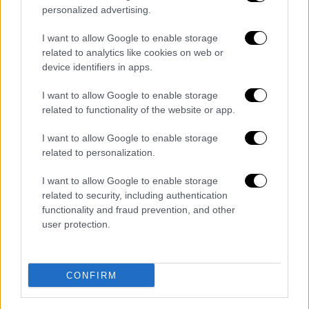
personalized advertising.
I want to allow Google to enable storage
related to analytics like cookies on web or
Μουσική
|
02.02.2025 22:00
device identifiers in apps.
Ο Τζεφ Γκόλντμπλουμ κυκλοφόρησε
I want to allow Google to enable storage
τραγούδι με τη Σκάρλετ Τζοχάνσον
related to functionality of the website or app.
Ο ηθοποιός έχει επίσης συνεργαστεί με τις
I want to allow Google to enable storage
συμπρωταγωνίστριές του στο μιούζικαλ
related to personalization.
«Wicked»
I want to allow Google to enable storage
related to security, including authentication
functionality and fraud prevention, and other
user protection.
CONFIRM