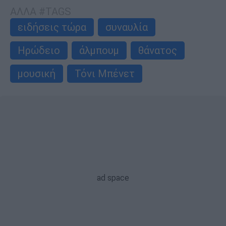
ΑΛΛΑ #TAGS
ειδήσεις τώρα
συναυλία
Ηρώδειο
άλμπουμ
θάνατος
μουσική
Τόνι Μπένετ