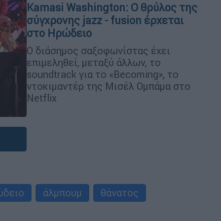
Kamasi Washington: Ο θρύλος της
σύγχρονης jazz - fusion έρχεται
στο Ηρώδειο
Ο διάσημος σαξοφωνίστας έχει
επιμεληθεί, μεταξύ άλλων, το
soundtrack για το «Becoming», το
ντοκιμαντέρ της Μισέλ Ομπάμα στο
Netflix
ώδειο
άλμπουμ
θάνατος