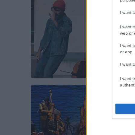
purpose
I want 
I want t
web or d
I want t
or app.
I want t
I want t
authenti