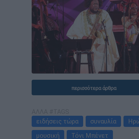
περισσότερα άρθρα
ΑΛΛΑ #TAGS
ειδήσεις τώρα
συναυλία
Ηρ
μουσική
Τόνι Μπένετ