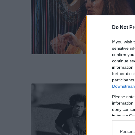
Do Not Pr
If you wish 
sensitive in
confirm you
continue se
information 
further disc
participants
Downstream 
Please note
information 
deny consent
in below Go
Persona