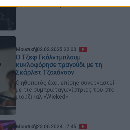
μείνει στην ιστορία
Μουσική
|
02.02.2025 22:00
Ο Τζεφ Γκόλντμπλουμ
κυκλοφόρησε τραγούδι με τη
Σκάρλετ Τζοχάνσον
Ο ηθοποιός έχει επίσης συνεργαστεί
με τις συμπρωταγωνίστριές του στο
μιούζικαλ «Wicked»
Μουσική
|
23.06.2024 17:45