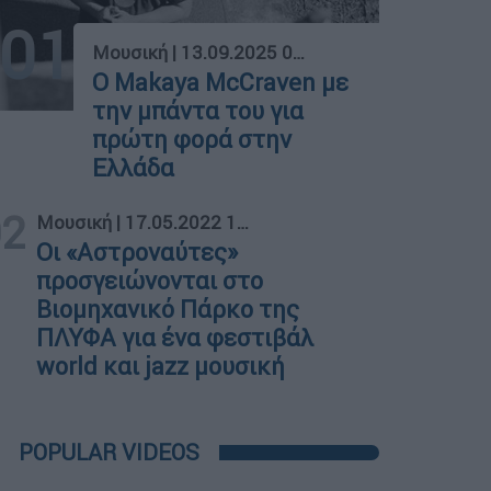
01
Μουσική
|
13.09.2025 05:00
Ο Makaya McCraven με
την μπάντα του για
πρώτη φορά στην
Ελλάδα
02
Μουσική
|
17.05.2022 16:40
Οι «Αστροναύτες»
προσγειώνονται στο
Βιομηχανικό Πάρκο της
ΠΛΥΦΑ για ένα φεστιβάλ
world και jazz μουσική
POPULAR VIDEOS