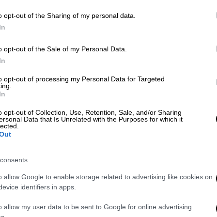
κοινό να βιώσει από κοντά την
ενέργεια, την πρωτοπορία και το
o opt-out of the Sharing of my personal data.
ΑΠ
συναισθηματικό βάθος της μουσικής
In
Ο
ενός κορυφαίου της jazz των καιρών
δ
μας, του Makaya McCraven
o opt-out of the Sale of my Personal Data.
In
to opt-out of processing my Personal Data for Targeted
ing.
Δε
In
Μουσική
|
24.07.2025 23:20
Δ
Πέθανε ο Τσακ Μαντζιόνε -
o opt-out of Collection, Use, Retention, Sale, and/or Sharing
ersonal Data that Is Unrelated with the Purposes for which it
Σπουδαίος τρομπετίστας και
lected.
συνθέτης της τζαζ
Out
Είχε βραβευτεί με δύο βραβεία
consents
Γκράμι
o allow Google to enable storage related to advertising like cookies on
evice identifiers in apps.
o allow my user data to be sent to Google for online advertising
Μουσική
|
29.06.2025 22:00