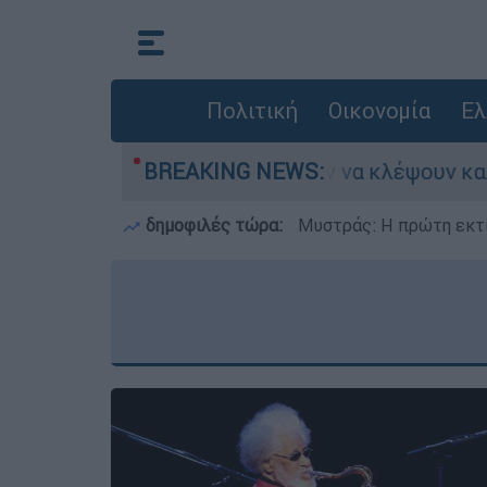
Πολιτική
Οικονομία
Ελ
Λιόσια: Πήγαν να κλέψουν καλώδια, έπαθε ηλεκτ
BREAKING NEWS:
δημοφιλές τώρα:
Μυστράς: Η πρώτη εκτί