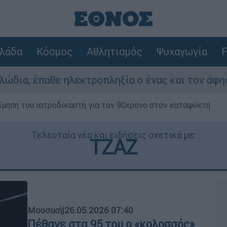
λάδα
Κόσμος
Αθλητισμός
Ψυχαγωγία
F
ροπληξία ο ένας και τον άφησαν νεκρό στο σημ
μηση του ιατροδικαστή για τον 90χρονο στον καταψύκτη
Τελευταία νέα και ειδήσεις σχετικά με:
ΤΖΑΖ
Μουσική
|
26.05.2026 07:40
Πέθανε στα 95 του ο «κολοσσός»