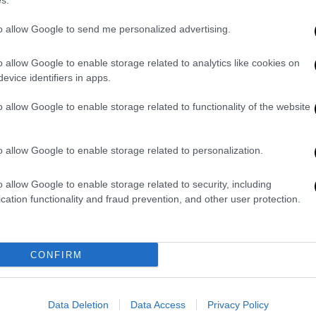
s.
Πέτρος Κλαμπάνης: Eπιστρέφει
to allow Google to send me personalized advertising.
στον Κήπο του Μεγάρου και
παρουσιάζει ένα ξεχωριστό
o allow Google to enable storage related to analytics like cookies on
αφιέρωμα στον Miles Davis
evice identifiers in apps.
Ο διεθνώς αναγνωρισμένος
o allow Google to enable storage related to functionality of the website
μπασίστας επιχειρεί μια φρέσκια
προσέγγιση στο έργο του θρυλικού
τρομπετίστα, με το μπάσο στον ρόλο
o allow Google to enable storage related to personalization.
του αφηγητή
o allow Google to enable storage related to security, including
cation functionality and fraud prevention, and other user protection.
Μουσική
|
21.04.2025 21:15
CONFIRM
Πλησιάζει η μεγάλη συναυλία του
Kamasi Washington
Data Deletion
Data Access
Privacy Policy
Μία ξεχωριστή συναυλία που θα