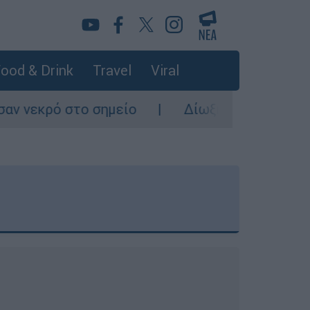
ood & Drink
Travel
Viral
είο
Δίωξη για ανθρωποκτονία από πρόθεση