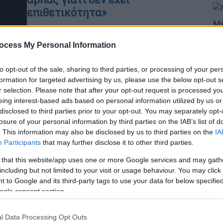
επιθετικότητα»
Με
Η Maria-Christina Harper μιλά στο
Μ
ethnos.gr με αφορμή το νέο άλμπουμ
ocess My Personal Information
0
των Harper Trio, «Dialogue of
Thoughts», ένα έργο βαθιά
to opt-out of the sale, sharing to third parties, or processing of your per
προσωπικό, εμπνευσμένο από την
formation for targeted advertising by us, please use the below opt-out s
ενσυνειδητότητα, τον διαλογισμό και
r selection. Please note that after your opt-out request is processed y
Ώρ
την αναζήτηση της εσωτερικής
eing interest-based ads based on personal information utilized by us or
Ώ
disclosed to third parties prior to your opt-out. You may separately opt-
ισορροπίας
losure of your personal information by third parties on the IAB’s list of
. This information may also be disclosed by us to third parties on the
IA
Μουσική
|
13.09.2025 05:00
Participants
that may further disclose it to other third parties.
Ο Makaya McCraven με την
Κε
 that this website/app uses one or more Google services and may gath
μπάντα του για πρώτη φορά στην
Κ
including but not limited to your visit or usage behaviour. You may click 
Ελλάδα
 to Google and its third-party tags to use your data for below specifi
0
ogle consent section.
Το Σάββατο 22 Νοεμβρίου αποτελεί
μια σπάνια ευκαιρία για το ελληνικό
l Data Processing Opt Outs