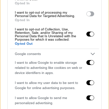
Opted In
«σούπερ αμόλυβδη»
I want to opt-out of processing my
Personal Data for Targeted Advertising.
Opted In
I want to opt-out of Collection, Use,
Retention, Sale, and/or Sharing of my
Personal Data that Is Unrelated with the
Purposes for which it was collected.
Opted Out
Google consents
I want to allow Google to enable storage
related to advertising like cookies on web or
device identifiers in apps.
I want to allow my user data to be sent to
Google for online advertising purposes.
Lifestyle
|
22.02.2023 13:55
I want to allow Google to send me
Δίωξη για ληστεία ασκήθηκε στη
personalized advertising.
Σούπερ Κική - Την Πέμπτη η απολογία