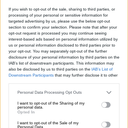
If you wish to opt-out of the sale, sharing to third parties, or
processing of your personal or sensitive information for
targeted advertising by us, please use the below opt-out
section to confirm your selection. Please note that after your
opt-out request is processed you may continue seeing
interest-based ads based on personal information utilized by
us or personal information disclosed to third parties prior to
your opt-out. You may separately opt-out of the further
disclosure of your personal information by third parties on the
IAB’s list of downstream participants. This information may
also be disclosed by us to third parties on the
IAB’s List of
Downstream Participants
that may further disclose it to other
third parties.
Lifestyle
|
23.02.2023 15:37
Please note that this website/app uses one or more Google
Personal Data Processing Opt Outs
Super Κική: Αφέθηκε ελεύθερη με
services and may gather and store information including but
περιοριστικούς όρους - «Θα τα πω όλα
not limited to your visit or usage behaviour. You may click to
I want to opt-out of the Sharing of my
personal data.
grant or deny consent to Google and its third-party tags to
στο Instagram, πέρασα φρικτά»
Opted In
use your data for below specified purposes in below Google
Ο δικηγόρος του αντίδικου, Ανδρέας
consent section.
I want to opt-out of the Sale of my
Θεοδωρόπουλος, αποκάλεσε την influencer
Personal Data.