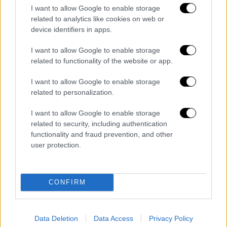
I want to allow Google to enable storage
Ο συνήγορος της Super Κικής, Βίκτωρας
related to analytics like cookies on web or
Στεφανόπουλος διέψευσε όσα ακούστηκαν
device identifiers in apps.
περί ύβρεως από την influencer σε
I want to allow Google to enable storage
αστυνομικούς
related to functionality of the website or app.
I want to allow Google to enable storage
related to personalization.
I want to allow Google to enable storage
related to security, including authentication
functionality and fraud prevention, and other
user protection.
CONFIRM
Data Deletion
Data Access
Privacy Policy