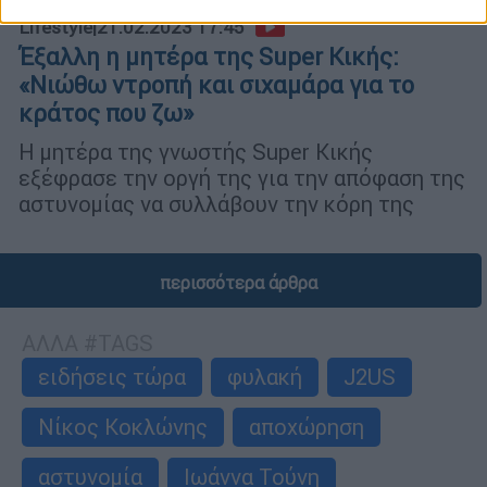
Lifestyle
|
21.02.2023 17:45
Έξαλλη η μητέρα της Super Κικής:
«Νιώθω ντροπή και σιχαμάρα για το
κράτος που ζω»
Η μητέρα της γνωστής Super Κικής
εξέφρασε την οργή της για την απόφαση της
αστυνομίας να συλλάβουν την κόρη της
περισσότερα άρθρα
ΑΛΛΑ #TAGS
ειδήσεις τώρα
φυλακή
J2US
Νίκος Κοκλώνης
αποχώρηση
αστυνομία
Ιωάννα Τούνη