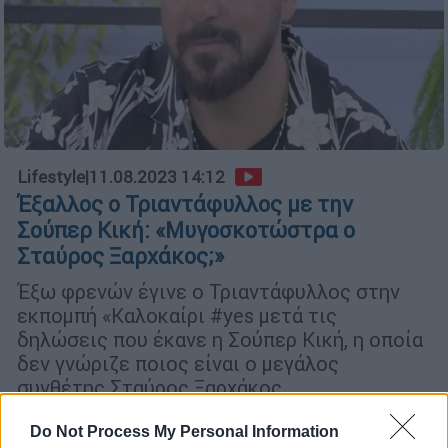
Lifestyle
|
11.08.2023 14:12
Έξαλλος ο Τριαντάφυλλος με την
Σούπερ Κική: «Μυγοσκοτώστρα ο
Σταύρος Ξαρχάκος;»
Έξω φρενών έγινε ο Τριαντάφυλλος στην
εκπομπή «Καλοκαίρι #yes μετά τις
δηλώσεις που έκανε η Σούπερ Κική, η οποία
δεν γνώριζε ποιος είναι ο μεγάλος
συνθέτης Σταύρος Ξαρχάκος
Do Not Process My Personal Information