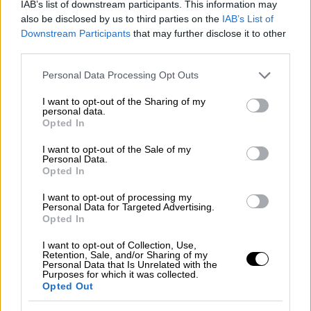
IAB’s list of downstream participants. This information may
also be disclosed by us to third parties on the
IAB’s List of
Downstream Participants
that may further disclose it to other
third parties.
Please note that this website/app uses one or more Google
Personal Data Processing Opt Outs
services and may gather and store information including but
not limited to your visit or usage behaviour. You may click to
I want to opt-out of the Sharing of my
personal data.
grant or deny consent to Google and its third-party tags to
Opted In
use your data for below specified purposes in below Google
consent section.
I want to opt-out of the Sale of my
Personal Data.
Opted In
I want to opt-out of processing my
Personal Data for Targeted Advertising.
Lifestyle
|
23.02.2023 15:37
Opted In
Super Κική: Αφέθηκε ελεύθερη με
I want to opt-out of Collection, Use,
περιοριστικούς όρους - «Θα τα πω όλα
Retention, Sale, and/or Sharing of my
Personal Data that Is Unrelated with the
στο Instagram, πέρασα φρικτά»
Purposes for which it was collected.
Opted Out
Ο δικηγόρος του αντίδικου, Ανδρέας
Θεοδωρόπουλος, αποκάλεσε την influencer