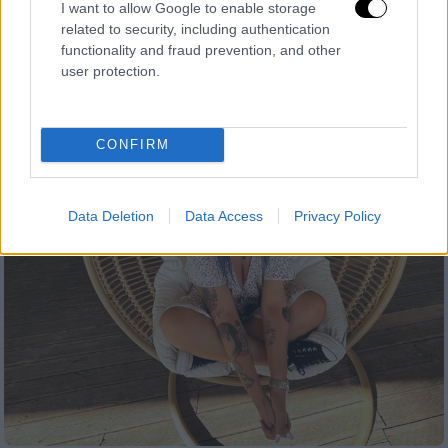
I want to allow Google to enable storage
Ο συνήγορος της Super Κικής, Βίκτωρας
related to security, including authentication
functionality and fraud prevention, and other
Στεφανόπουλος διέψευσε όσα ακούστηκαν
user protection.
περί ύβρεως από την influencer σε
αστυνομικούς
CONFIRM
Data Deletion
Data Access
Privacy Policy