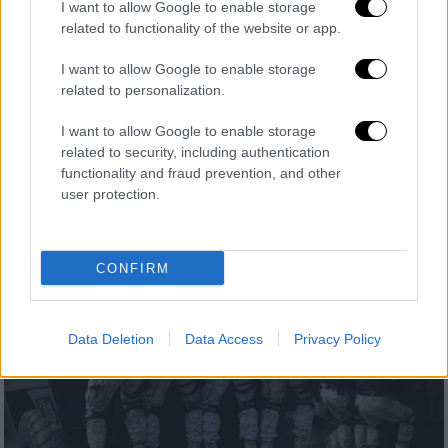
I want to allow Google to enable storage
Κόσμος
|
21.08.2024 17:21
related to functionality of the website or app.
Βοσνία: Τρεις νεκροί από πυροβολισμούς
σε σχολείο - Πρώην επιστάτης ο
I want to allow Google to enable storage
δράστης
related to personalization.
Δεν υπήρχαν μαθητές μέσα στο κτίριο τη
I want to allow Google to enable storage
στιγμή της επίθεσης
related to security, including authentication
functionality and fraud prevention, and other
user protection.
CONFIRM
Data Deletion
Data Access
Privacy Policy