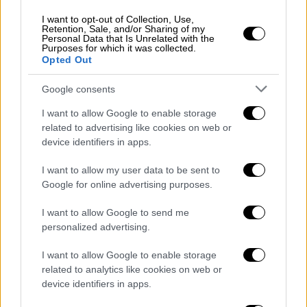
Η Σερβία είναι στη «διαδρομή των
I want to opt-out of Collection, Use,
Βαλκανίων» από την οποία διέρχονται οι
Retention, Sale, and/or Sharing of my
Personal Data that Is Unrelated with the
μετανάστες που προσπαθούν να φθάσουν
Purposes for which it was collected.
στην ΕΕ
Opted Out
Google consents
I want to allow Google to enable storage
related to advertising like cookies on web or
device identifiers in apps.
I want to allow my user data to be sent to
Google for online advertising purposes.
I want to allow Google to send me
personalized advertising.
I want to allow Google to enable storage
related to analytics like cookies on web or
device identifiers in apps.