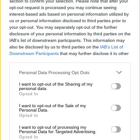
section to confirm your selection. Please note that after your
κίνητρα της επίθεσης
opt-out request is processed you may continue seeing
interest-based ads based on personal information utilized by
us or personal information disclosed to third parties prior to
your opt-out. You may separately opt-out of the further
disclosure of your personal information by third parties on the
IAB’s list of downstream participants. This information may
also be disclosed by us to third parties on the
IAB’s List of
Downstream Participants
that may further disclose it to other
third parties.
Please note that this website/app uses one or more Google
Personal Data Processing Opt Outs
services and may gather and store information including but
not limited to your visit or usage behaviour. You may click to
I want to opt-out of the Sharing of my
personal data.
grant or deny consent to Google and its third-party tags to
Opted In
use your data for below specified purposes in below Google
consent section.
I want to opt-out of the Sale of my
Personal Data.
Opted In
Κόσμος
|
22.08.2024 23:00
Σερβία: Τέσσερις νεκροί από ναυάγιο
I want to opt-out of processing my
Personal Data for Targeted Advertising.
σκάφους που μετέφερε μετανάστες
Opted In