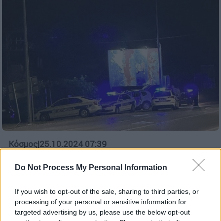
Κόσμος
|
25.10.2024 07:39
Σοκ στη Βοσνία: Έφηβος μπήκε σε
Do Not Process My Personal Information
αστυνομικό τμήμα και μαχαίρωσε μέχρι
θανάτου αστυνομικό – Τραυματίστηκε
If you wish to opt-out of the sale, sharing to third parties, or
άλλος ένας
processing of your personal or sensitive information for
Ξεκίνησε έρευνα για να εξακριβωθούν τα
targeted advertising by us, please use the below opt-out