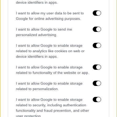
για αντικείμενα αξίας
device identifiers in apps.
Η κοπέλα φέρεται να περίμενε φίλους στο
I want to allow my user data to be sent to
σπίτι και άφησε την εξώπορτα μισάνοιχτη
Google for online advertising purposes.
I want to allow Google to send me
personalized advertising.
I want to allow Google to enable storage
related to analytics like cookies on web or
device identifiers in apps.
I want to allow Google to enable storage
related to functionality of the website or app.
I want to allow Google to enable storage
related to personalization.
I want to allow Google to enable storage
related to security, including authentication
functionality and fraud prevention, and other
Πολιτικό Παρασκήνιο
|
29.08.2025 10:15
user protection.