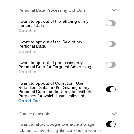
Please note that this website/app uses one or more Google
Personal Data Processing Opt Outs
services and may gather and store information including but
not limited to your visit or usage behaviour. You may click to
I want to opt-out of the Sharing of my
personal data.
grant or deny consent to Google and its third-party tags to
Opted In
use your data for below specified purposes in below Google
consent section.
I want to opt-out of the Sale of my
Personal Data.
Opted In
I want to opt-out of processing my
Personal Data for Targeted Advertising.
Opted In
I want to opt-out of Collection, Use,
Retention, Sale, and/or Sharing of my
Personal Data that Is Unrelated with the
Purposes for which it was collected.
Opted Out
Ελλάδα
|
03.09.2025 11:05
Τρόμος για 26χρονη: Μπούκαραν
Google consents
διαρρήκτες στο σπίτι της, την
I want to allow Google to enable storage
ακινητοποίησαν και άρχισαν να ψάχνουν
related to advertising like cookies on web or