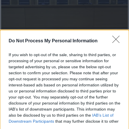
Do Not Process My Personal Information
If you wish to opt-out of the sale, sharing to third parties, or
processing of your personal or sensitive information for
targeted advertising by us, please use the below opt-out
Ελλάδα
|
20.11.2025 23:25
section to confirm your selection. Please note that after your
Θεσσαλονίκη: Αθωώθηκε ο 27χρονος
opt-out request is processed you may continue seeing
που βγήκε με ανήλικη και έπεσε θύμα
interest-based ads based on personal information utilized by
us or personal information disclosed to third parties prior to
ληστείας
your opt-out. You may separately opt-out of the further
«Με προσέγγισε μέσω facebook και μου
disclosure of your personal information by third parties on the
IAB’s list of downstream participants. This information may
ανέφερε ότι εκδίδεται. Έλεγε στην αρχή ότι
also be disclosed by us to third parties on the
IAB’s List of
είναι 14 ετών και στη συνέχεια 17», δήλωσε
Downstream Participants
that may further disclose it to other
στο δικαστήριο
third parties.