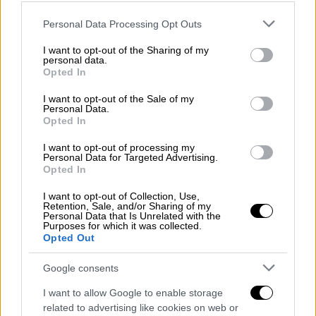
Please note that this website/app uses one or more Google
Personal Data Processing Opt Outs
Πολιτική
|
29.12.2022 12:06
services and may gather and store information including but
not limited to your visit or usage behaviour. You may click to
I want to opt-out of the Sharing of my
Επιμένει η κυβέρνηση στο «όχι» στη
personal data.
grant or deny consent to Google and its third-party tags to
μείωση ΦΠΑ στα τρόφιμα: «Θα μας
Opted In
use your data for below specified purposes in below Google
έβαζε σε μεγάλες περιπέτειες»
consent section.
I want to opt-out of the Sale of my
Personal Data.
Σύμφωνα με τον κ. Οικονόμου
Opted In
το αποτύπωμα για
τον καταναλωτή είναι μεγαλύτερο με το
I want to opt-out of processing my
Personal Data for Targeted Advertising.
«Μarket pass»
Opted In
I want to opt-out of Collection, Use,
Retention, Sale, and/or Sharing of my
Personal Data that Is Unrelated with the
περισσότερα άρθρα
Purposes for which it was collected.
Opted Out
ΑΛΛΑ #TAGS
Google consents
ειδήσεις τώρα
ΦΠΑ
ακρίβεια
I want to allow Google to enable storage
related to advertising like cookies on web or
τρόφιμα
ανατιμήσεις
καύσιμα