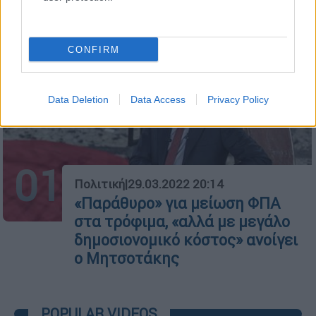
CONFIRM
Data Deletion
Data Access
Privacy Policy
01
Πολιτική
|
29.03.2022 20:14
«Παράθυρο» για μείωση ΦΠΑ
στα τρόφιμα, «αλλά με μεγάλο
δημοσιονομικό κόστος» ανοίγει
ο Μητσοτάκης
POPULAR VIDEOS