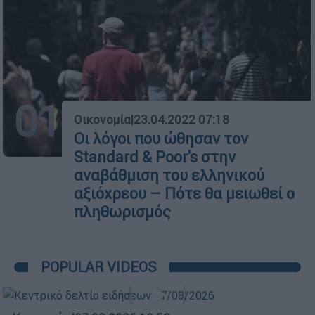
01
Οικονομία
|
23.04.2022 07:18
Οι λόγοι που ώθησαν τον
Standard & Poor's στην
αναβάθμιση του ελληνικού
αξιόχρεου – Πότε θα μειωθεί ο
πληθωρισμός
POPULAR VIDEOS