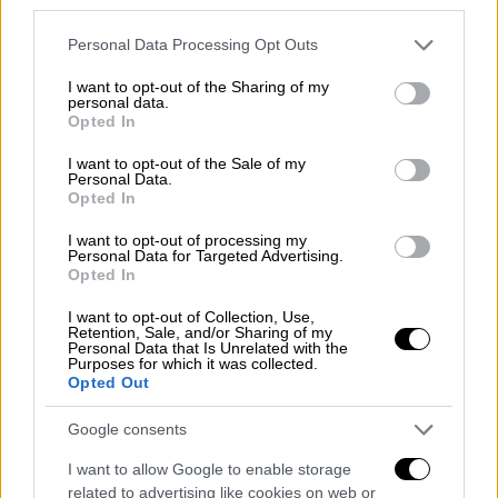
third parties.
Please note that this website/app uses one or more Google
Personal Data Processing Opt Outs
services and may gather and store information including but
Πολιτική
|
22.10.2023 08:44
not limited to your visit or usage behaviour. You may click to
I want to opt-out of the Sharing of my
Παπαθανάσης στο ethnos.gr: Η
personal data.
grant or deny consent to Google and its third-party tags to
Opted In
ανάκτηση επενδυτικής βαθμίδας
use your data for below specified purposes in below Google
αποτυπώνει την αποτελεσματικότητα
consent section.
I want to opt-out of the Sale of my
Personal Data.
της οικονομικής πολιτικής της
Opted In
κυβέρνησης
I want to opt-out of processing my
Τι είπε στο ethnos.gr
Personal Data for Targeted Advertising.
Opted In
ο αναπληρωτής υπουργός Εθνικής
Οικονομίας και Οικονομικών
I want to opt-out of Collection, Use,
Retention, Sale, and/or Sharing of my
Personal Data that Is Unrelated with the
Purposes for which it was collected.
Opted Out
Google consents
I want to allow Google to enable storage
related to advertising like cookies on web or