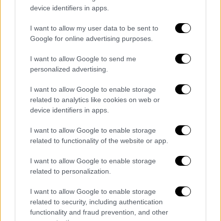
device identifiers in apps.
I want to allow my user data to be sent to
Google for online advertising purposes.
I want to allow Google to send me
personalized advertising.
I want to allow Google to enable storage
Πολιτική
|
21.10.2023 10:15
related to analytics like cookies on web or
device identifiers in apps.
Μαρινάκης κατά Κασσελάκη: Εξέδωσε
άλλη μια «πολάκεια» ανακοίνωση
I want to allow Google to enable storage
προσπαθώντας να υποβαθμίσει μια
related to functionality of the website or app.
σημαντική επιτυχία της χώρας
I want to allow Google to enable storage
«Καλό θα είναι στον ΣΥΡΙΖΑ, αντί να
related to personalization.
συνεχίσουν να στέκονται μικρόψυχα
απέναντι σε κάθε θετική
I want to allow Google to enable storage
related to security, including authentication
είδηση και επιτυχία για τη χώρα, να κάνουν
functionality and fraud prevention, and other
την αυτοκριτική τους για