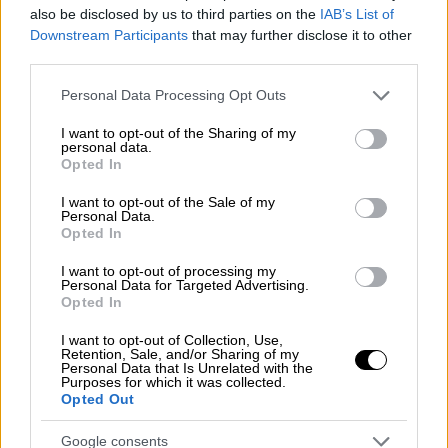
καλείται να διερευνήσει τα περιστατικά
also be disclosed by us to third parties on the
IAB’s List of
Downstream Participants
that may further disclose it to other
third parties.
Please note that this website/app uses one or more Google
Personal Data Processing Opt Outs
services and may gather and store information including but
not limited to your visit or usage behaviour. You may click to
I want to opt-out of the Sharing of my
personal data.
grant or deny consent to Google and its third-party tags to
Opted In
use your data for below specified purposes in below Google
consent section.
I want to opt-out of the Sale of my
Personal Data.
Opted In
I want to opt-out of processing my
Ελλάδα
|
07.01.2021 21:46
Personal Data for Targeted Advertising.
Κορονοϊός: Τι σημαίνει το υψηλό
Opted In
ποσοστό θνητότητας που καταγράφει η
I want to opt-out of Collection, Use,
Ελλάδα
Retention, Sale, and/or Sharing of my
Personal Data that Is Unrelated with the
Purposes for which it was collected.
Η Ελλάδα καταγράφει ποσοστό 3,5 θανάτων
Opted Out
σε 100 κρούσματα κορονοϊού, αλλά είναι
πολύ χαμηλά στο ποσοστό θανάτων και
Google consents