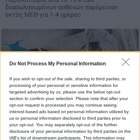
διασωληνωμένων ασθενών παρέμειναν
εκτός ΜΕΘ για 1-4 ημέρες
Do Not Process My Personal Information
If you wish to opt-out of the sale, sharing to third parties, or
processing of your personal or sensitive information for
targeted advertising by us, please use the below opt-out
section to confirm your selection. Please note that after your
opt-out request is processed you may continue seeing
Ελλάδα
|
02.06.2021 14:10
interest-based ads based on personal information utilized by
Κορονοϊός: Σοκάρει το 100% θνητότητας
us or personal information disclosed to third parties prior to
στη ΜΕΘ Αγρινίου
your opt-out. You may separately opt-out of the further
disclosure of your personal information by third parties on the
ΤΟ ΔΣ του νοσοκομείου στο Αγρίνιο
IAB’s list of downstream participants. This information may