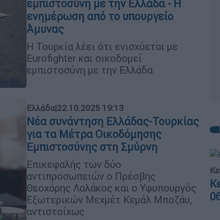
εμπιστοσύνη με την Ελλάδα - Η
ενημέρωση από το υπουργείο
Άμυνας
Η Τουρκία λέει ότι ενισχύεται με
Eurofighter και οικοδομεί
εμπιστοσύνη με την Ελλάδα
Ελλάδα
|
22.10.2025 19:13
Νέα συνάντηση Ελλάδας-Τουρκίας
για τα Μέτρα Οικοδόμησης
Εμπιστοσύνης στη Σμύρνη
Επικεφαλής των δύο
Κε
αντιπροσωπειών ο Πρέσβης
Κ
Θεοχάρης Λαλάκος και ο Υφυπουργός
0
Εξωτερικών Μεχμέτ Κεμάλ Μποζάυ,
αντιστοίχως