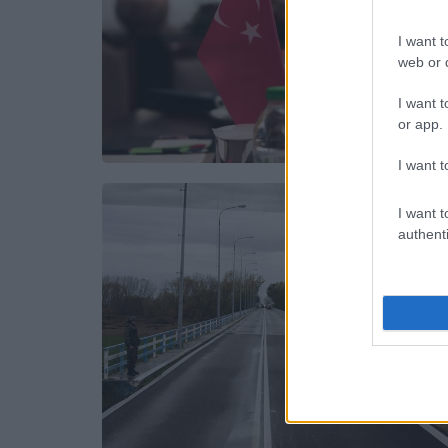
I want t
web or d
I want t
or app.
I want t
I want t
authenti