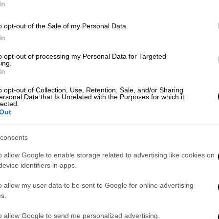
ρωτήσουμε αφού τελειώσει»
In
o opt-out of the Sale of my Personal Data.
In
to opt-out of processing my Personal Data for Targeted
Πολιτική
|
22.04.2024 20:00
ing.
Τουρκικό ΥΠΑΜ για τα ΜΟΕ: Σε
In
θετικό κλίμα η συνάντηση - Τι
o opt-out of Collection, Use, Retention, Sale, and/or Sharing
συζητήθηκε
ersonal Data that Is Unrelated with the Purposes for which it
lected.
Out
Η ανακοίνωση της τουρκικής πλευράς
consents
o allow Google to enable storage related to advertising like cookies on
evice identifiers in apps.
Πολιτική
|
22.04.2024 07:13
o allow my user data to be sent to Google for online advertising
Κρίσιμη εβδομάδα για τις
s.
ελληνοτουρκικές σχέσεις: Το
«ραντεβού» για τα ΜΟΕ και οι
to allow Google to send me personalized advertising.