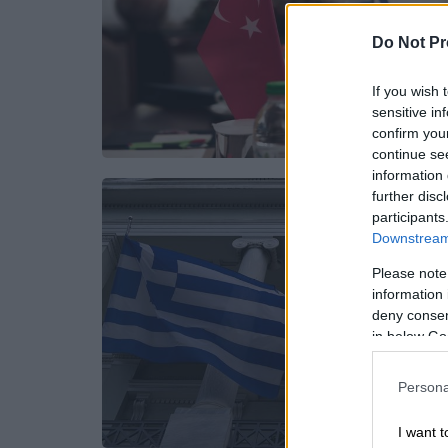
Do Not Pr
If you wish 
sensitive in
confirm you
continue se
information 
further disc
participants
Downstream 
Please note
information 
deny consent
in below Go
Persona
I want t