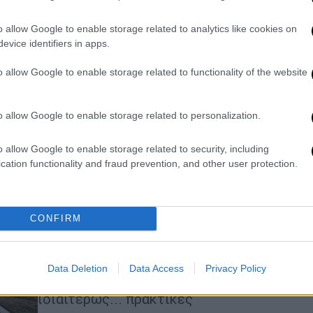
επόμενες κινήσεις Αθήνας και
Άγκυρας
o allow Google to enable storage related to analytics like cookies on
evice identifiers in apps.
Με ιδιαίτερο ενδιαφέρον αναμένεται
με ποιες θέσεις θα προσέλθει η
o allow Google to enable storage related to functionality of the website
τουρκική πλευρά
o allow Google to enable storage related to personalization.
Ελλάδα
|
17.04.2024 16:51
o allow Google to enable storage related to security, including
Συναντήσεις Ελλήνων και
cation functionality and fraud prevention, and other user protection.
Τούρκων στρατιωτικών στον
Έβρο για... προ-συζήτηση ΜΟΕ
Στρατηγικές επαφές, όπως αυτές
CONFIRM
στις παραμεθόριες περιοχές του
Έβρου, αποσκοπούν στην
αποκλιμάκωση της έντασης και
Data Deletion
Data Access
Privacy Policy
θεωρείται ότι μπορούν να αποβούν
ιδιαιτέρως... πρακτικές