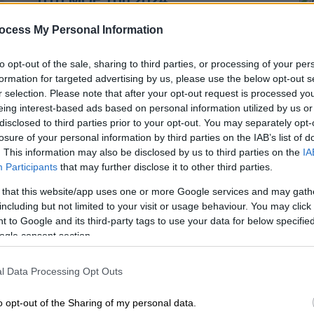
στα ΜΟΕ του 2024
Τα Μέτρα Οικοδόμησης
ΑΘ
ocess My Personal Information
Εμπιστοσύνης μεταξύ της Τουρκίας
Α
και της Ελλάδας περιλάμβαναν 16
0
to opt-out of the sale, sharing to third parties, or processing of your per
σημεία το 2024
formation for targeted advertising by us, please use the below opt-out s
r selection. Please note that after your opt-out request is processed y
eing interest-based ads based on personal information utilized by us or
disclosed to third parties prior to your opt-out. You may separately opt-
Κόσμος
|
24.04.2024 13:28
losure of your personal information by third parties on the IAB’s list of
Γκιουλέρ: Η συνάντηση για τα
. This information may also be disclosed by us to third parties on the
IA
ΜΟΕ πήγε καλά - Όταν ο
Participants
that may further disclose it to other third parties.
Σταϊνμάγερ τελειώσει με το
 that this website/app uses one or more Google services and may gath
ντονέρ, θα συζητήσουμε και για
including but not limited to your visit or usage behaviour. You may click 
Eurofighters
 to Google and its third-party tags to use your data for below specifi
ogle consent section.
Ο υπουργός Άμυνας της Τουρκίας
ρωτήθηκε και για την αγορά
l Data Processing Opt Outs
Eurofighter και είπε: «Ο πρόεδρος της
Γερμανίας τώρα κόβει ντονέρ. Θα τον
o opt-out of the Sharing of my personal data.