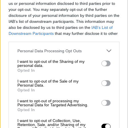
συντριπτικά κατάγματα, με αποτέλεσμα να
us or personal information disclosed to third parties prior to
χρειαστεί χειρουργείο και μήνες για να
your opt-out. You may separately opt-out of the further
αναρρώσει
disclosure of your personal information by third parties on the
IAB’s list of downstream participants. This information may
also be disclosed by us to third parties on the
IAB’s List of
Downstream Participants
that may further disclose it to other
third parties.
Please note that this website/app uses one or more Google
Personal Data Processing Opt Outs
services and may gather and store information including but
not limited to your visit or usage behaviour. You may click to
I want to opt-out of the Sharing of my
personal data.
grant or deny consent to Google and its third-party tags to
Opted In
use your data for below specified purposes in below Google
consent section.
I want to opt-out of the Sale of my
Personal Data.
Opted In
I want to opt-out of processing my
Personal Data for Targeted Advertising.
Opted In
I want to opt-out of Collection, Use,
Υγεία
|
10.05.2023 10:56
Retention, Sale, and/or Sharing of my