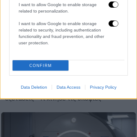
I want to allow Google to enable storage
related to personalization.
I want to allow Google to enable storage
Υγεία
|
24.03.2023 06:46
related to security, including authentication
Χρεώνουν τον ΕΟΠΥΥ με χιλιάδες
functionality and fraud prevention, and other
«μαϊμού» αξονικές και μαγνητικές -
user protection.
Εντολή Πλεύρη για σαρωτικούς
ελέγχους
CONFIRM
Όπως αποκαλύπτει το ethnos.gr, με
κατεπείγον έγγραφό του στη Διοίκηση του
ΕΟΠΥΥ ο υπουργός Υγείας ζητά να
Data Deletion
Data Access
Privacy Policy
διερευνηθούν άμεσα όλες οι απεικονιστικές
εξετάσεις - Τι κίνησε τις υποψίες