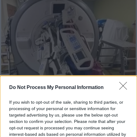
Do Not Process My Personal Information
Κόσμος
|
30.10.2023 19:30
Κατάπιε νοσοκόμα και ρούφηξε κρεβάτι
If you wish to opt-out of the sale, sharing to third parties, or
ασθενή - Φρικτό ατύχημα με μαγνητικό
processing of your personal or sensitive information for
τομογράφο στις ΗΠΑ
targeted advertising by us, please use the below opt-out
section to confirm your selection. Please note that after your
Η νοσηλεύτρια επέζησε, ωστόσο δύο βίδες
opt-out request is processed you may continue seeing
καρφώθηκαν πάνω στο σώμα της και υπέστη
interest-based ads based on personal information utilized by