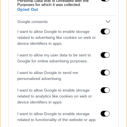
Πολυπαραμετρική μαγνητική
Personal Data that Is Unrelated with the
Purposes for which it was collected.
τομογραφία: Η εξέταση - «κλειδί» για
Opted Out
τον καρκίνο του προστάτη
Google consents
Συνέντευξη με τον Δρ. Νίκο Μποντόζογλου,
I want to allow Google to enable storage
Ακτινοδιαγνώστη, Διευθυντής Αξονικής &
related to advertising like cookies on web or
Μαγνητικής Τομογραφίας, Ιατρικό Κέντρο
device identifiers in apps.
Αθηνών
I want to allow my user data to be sent to
Google for online advertising purposes.
I want to allow Google to send me
personalized advertising.
I want to allow Google to enable storage
related to analytics like cookies on web or
device identifiers in apps.
I want to allow Google to enable storage
related to functionality of the website or app.