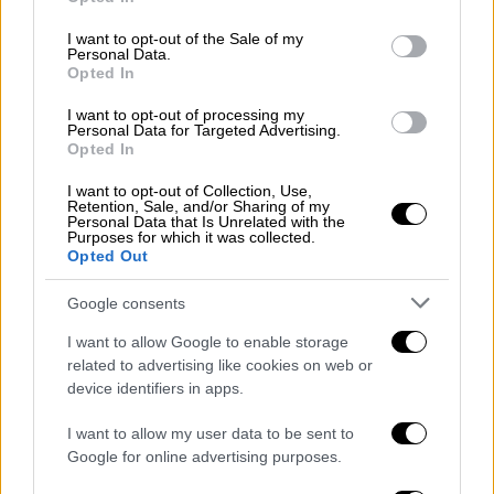
use your data for below specified purposes in below Google
consent section.
I want to opt-out of the Sale of my
Personal Data.
Opted In
Lifestyle
|
04.04.2025 12:47
I want to opt-out of processing my
Πρίγκιπας Χάρι για την υπόθεση με το
Personal Data for Targeted Advertising.
Opted In
φιλανθρωπικό ίδρυμα Sentebale:
«Αναμένουμε να αποκαλυφθεί η
I want to opt-out of Collection, Use,
Retention, Sale, and/or Sharing of my
αλήθεια»
Personal Data that Is Unrelated with the
Purposes for which it was collected.
Αποχωρεί από το ίδρυμα που ίδρυσε, εν
Opted Out
μέσω σοβαρών καταγγελιών
Google consents
I want to allow Google to enable storage
related to advertising like cookies on web or
device identifiers in apps.
I want to allow my user data to be sent to
Google for online advertising purposes.