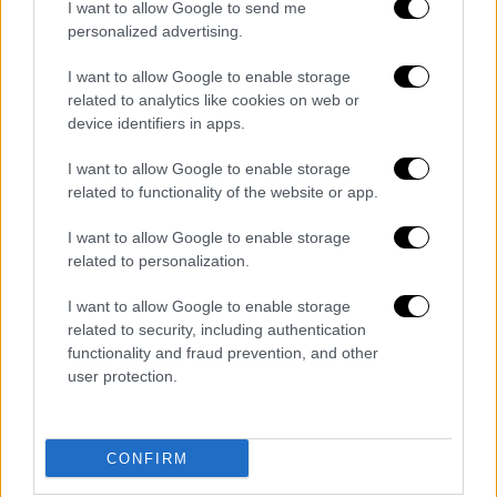
I want to allow Google to send me
personalized advertising.
I want to allow Google to enable storage
related to analytics like cookies on web or
device identifiers in apps.
I want to allow Google to enable storage
related to functionality of the website or app.
Κόσμος
|
27.02.2025 22:45
Νότια Αφρική: Πάνω από 500.000
I want to allow Google to enable storage
θάνατοι από AIDS αν οι ΗΠΑ κόψουν τη
related to personalization.
χρηματοδότηση
I want to allow Google to enable storage
Οι επιστήμονες χτυπούν καμπανάκι
related to security, including authentication
κινδύνου
functionality and fraud prevention, and other
user protection.
CONFIRM