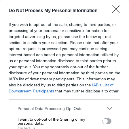
Do Not Process My Personal Information
Ελλάδα
|
15.07.2025 14:37
ΕΟΦ: Ανάκληση διαγνωστικών τεστ για
If you wish to opt-out of the sale, sharing to third parties, or
processing of your personal or sensitive information for
HIV και σύφιλη
targeted advertising by us, please use the below opt-out
H λίστα με τις επίμαχες παρτίδες που
section to confirm your selection. Please note that after your
ανακαλούνται
opt-out request is processed you may continue seeing
interest-based ads based on personal information utilized by
us or personal information disclosed to third parties prior to
your opt-out. You may separately opt-out of the further
disclosure of your personal information by third parties on the
IAB’s list of downstream participants. This information may
also be disclosed by us to third parties on the
IAB’s List of
Downstream Participants
that may further disclose it to other
third parties.
Please note that this website/app uses one or more Google
Personal Data Processing Opt Outs
services and may gather and store information including but
not limited to your visit or usage behaviour. You may click to
I want to opt-out of the Sharing of my
personal data.
grant or deny consent to Google and its third-party tags to
Opted In