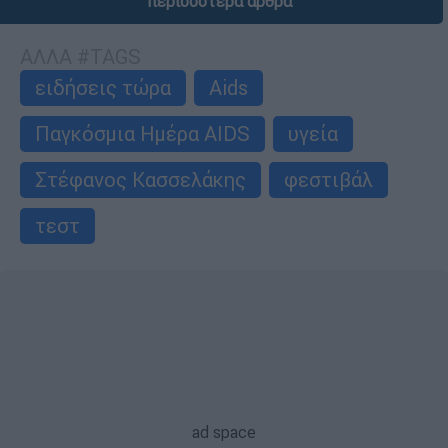
περισσότερα άρθρα
ΑΛΛΑ #TAGS
ειδήσεις τώρα
Aids
Παγκόσμια Ημέρα AIDS
υγεία
Στέφανος Κασσελάκης
φεστιβάλ
τεστ