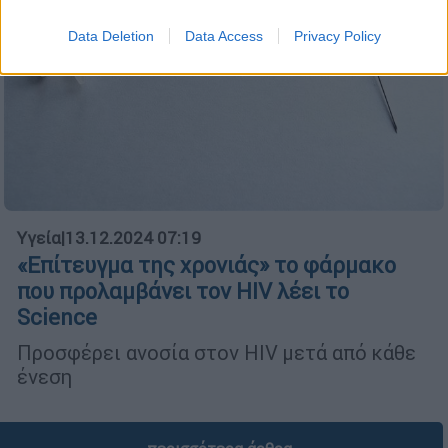
Data Deletion
Data Access
Privacy Policy
Υγεία
|
13.12.2024 07:19
«Επίτευγμα της χρονιάς» το φάρμακο
που προλαμβάνει τον HIV λέει το
Science
Προσφέρει ανοσία στον HIV μετά από κάθε
ένεση