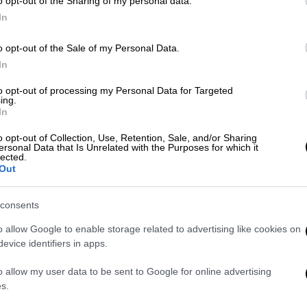
o opt-out of the Sharing of my personal data.
In
Σαν Σήμερα
|
09.06.2024 00:00
o opt-out of the Sale of my Personal Data.
Αυτοκτονεί ο Νέρων και ο λαός
In
θρηνεί – Γιατί οι ιστορικοί
αμαύρωσαν τη φήμη ενός
to opt-out of processing my Personal Data for Targeted
ing.
δημοφιλούς Αυτοκράτορα
In
Ο Νέρων θεωρείται «φαύλος,
o opt-out of Collection, Use, Retention, Sale, and/or Sharing
απερίσκεπτος, σπάταλος, τρυφηλός,
ersonal Data that Is Unrelated with the Purposes for which it
lected.
αναίσχυντος, πυρομανής»… Έτσι
Out
τουλάχιστον μας τον παρουσιάζει - με
μια πρώτη ανάγνωση - η Ιστορία.
consents
o allow Google to enable storage related to advertising like cookies on
Ιστορία
|
21.02.2024 07:55
evice identifiers in apps.
Αυτό θα πει ηγέτης: Όταν ο
o allow my user data to be sent to Google for online advertising
Ιούλιος Καίσαρ είπε μόνο μια λέξη
s.
και η εξέγερση στο στράτευμα