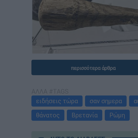
περισσότερα άρθρα
ΑΛΛΑ #TAGS
ειδήσεις τώρα
σαν σημερα
α
θάνατος
Βρετανία
Ρώμη