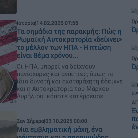
Ώρ
Ιστορία
|
14.02.2026 07:55
Ώ
Τα σημάδια της παρακμής: Πώς η
Ρωμαϊκή Αυτοκρατορία «δείχνει»
το μέλλον των ΗΠΑ - Η πτώση
είναι θέμα χρόνου...
Ώρ
Οι ΗΠΑ, μπορεί να δείχνουν
Ώ
πανίσχυρες και ανίκητες, όμως το
ίδιο δυνατή και ακαταμάχητη έδειχνε
και η Αυτοκρατορία του Μάρκου
Αυρήλιου· κάποτε κατέρρευσε.
ΑΠ
Έ
π
Σαν Σήμερα
|
03.10.2025 00:00
έ
Μια εμβληματική μάχη, ένα
φάντασμα και η παροιμιώδης