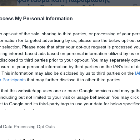
φράση Οψόμεθα εις Φιλίππους
Η Μάχη των Φιλίππων ήταν μία από
Κε
ocess My Personal Information
τις μεγαλύτερες των ρωμαϊκών
Κ
εμφυλίων πολέμων, με τη συμμετοχή
0
to opt-out of the sale, sharing to third parties, or processing of your per
πάνω από 200.000 στρατιωτών!
formation for targeted advertising by us, please use the below opt-out s
r selection. Please note that after your opt-out request is processed y
eing interest-based ads based on personal information utilized by us or
disclosed to third parties prior to your opt-out. You may separately opt-
losure of your personal information by third parties on the IAB’s list of
. This information may also be disclosed by us to third parties on the
IA
Participants
that may further disclose it to other third parties.
Σαν Σήμερα
|
15.03.2025 00:00
Πώς η αλαζονεία και η υπέρμετρη
 that this website/app uses one or more Google services and may gath
αυτοπεποίθηση σκότωσαν τον
including but not limited to your visit or usage behaviour. You may click 
 to Google and its third-party tags to use your data for below specifi
Ιούλιο Καίσαρα
ogle consent section.
Ο Καίσαρ αδιαφόρησε για προφητείες
και κακούς οιωνούς.
l Data Processing Opt Outs