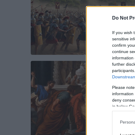
Do Not Pr
If you wish 
sensitive in
confirm you
continue se
information 
further disc
participants
Downstream 
Please note
information 
deny consent
in below Go
Persona