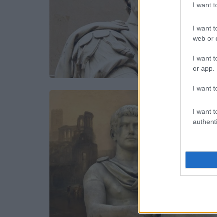
I want 
I want t
web or d
I want t
or app.
I want t
I want t
authenti