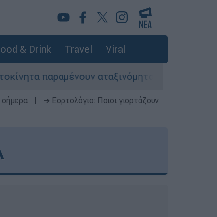
ood & Drink
Travel
Viral
ένουν αταξινόμητα - Λύση αναζητά το υπουργείο
 σήμερα
|
➔ Εορτολόγιο: Ποιοι γιορτάζουν
Α