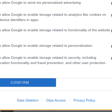
κατεστάλη! Σήμερα;
to allow Google to send me personalized advertising.
Στην αρχή ο στρατός απλώς αρνήθηκε
o allow Google to enable storage related to analytics like cookies on
να υπακούσει για νέα εξόρμηση. Στη
evice identifiers in apps.
συνέχεια, η αδράνεια μετατράπηκε σε
δυσαρέσκεια και η αγανάκτηση έδωσε
o allow Google to enable storage related to functionality of the website
τη θέση της στην οργή.
o allow Google to enable storage related to personalization.
Σαν Σήμερα
|
23.01.2024 00:00
Καλιγούλας: διεστραμμένος,
o allow Google to enable storage related to security, including
τύραννος αυτοκράτορας ή απλώς
cation functionality and fraud prevention, and other user protection.
κακοσυστημένος από τους
εχθρούς του;
CONFIRM
Kάπως έπρεπε να θολώσουν τα νερά
της Ιστορίας. «Ψυχοπαθής και
διεστραμμένος και τύραννος» ο
Data Deletion
Data Access
Privacy Policy
Αυτοκράτορας και να το άλλοθι για
τους επόμενους.