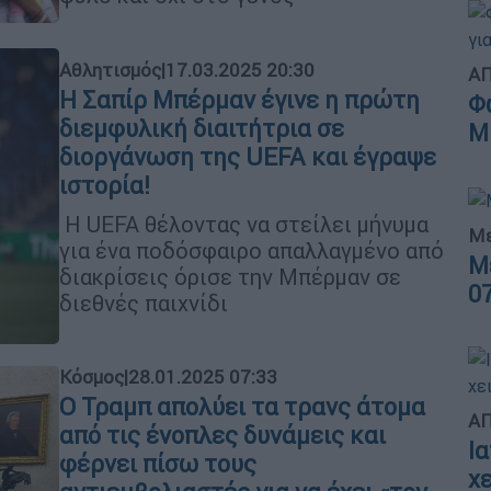
Αθλητισμός
|
17.03.2025 20:30
ΑΠ
Η Σαπίρ Μπέρμαν έγινε η πρώτη
Φ
διεμφυλική διαιτήτρια σε
Μ
διοργάνωση της UEFA και έγραψε
ιστορία!
Η UEFA θέλοντας να στείλει μήνυμα
Με
για ένα ποδόσφαιρο απαλλαγμένο από
Μ
διακρίσεις όρισε την Μπέρμαν σε
0
διεθνές παιχνίδι
Κόσμος
|
28.01.2025 07:33
Ο Τραμπ απολύει τα τρανς άτομα
ΑΠ
από τις ένοπλες δυνάμεις και
Ι
φέρνει πίσω τους
χ