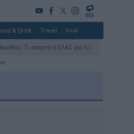
ood & Drink
Travel
Viral
αντά η ΕΛΑΣ για τους 8 βιασμούς τουριστριών -
σμο