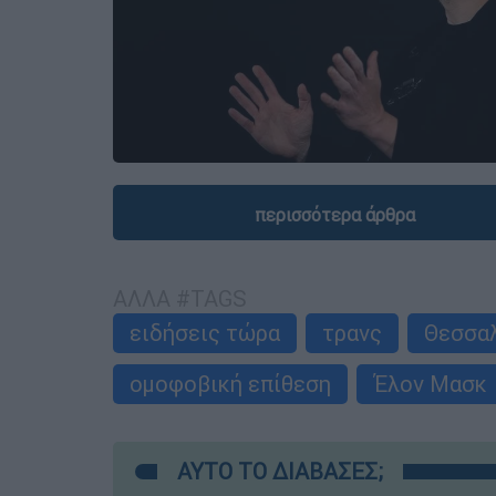
περισσότερα άρθρα
ΑΛΛΑ #TAGS
ειδήσεις τώρα
τρανς
Θεσσα
ομοφοβική επίθεση
Έλον Μασκ
ΑΥΤΟ ΤΟ ΔΙΑΒΑΣΕΣ;