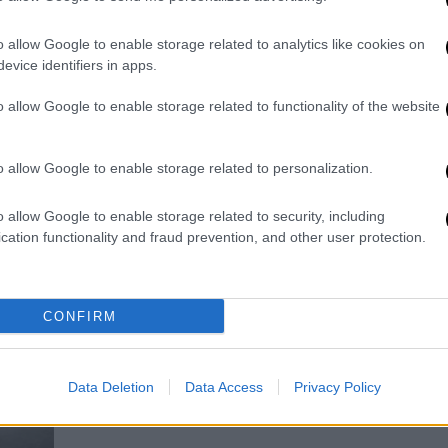
για τον πλανήτη»
o allow Google to enable storage related to analytics like cookies on
«Δεν είσαι οικογενειάρχης, είσαι ένας
evice identifiers in apps.
μοιχός κατά συρροή που δεν
σταματάει να λέει γ@@@να ψέματα
o allow Google to enable storage related to functionality of the website
για τα ίδια του τα παιδιά» - Ξέσπασε η
κόρη του
o allow Google to enable storage related to personalization.
o allow Google to enable storage related to security, including
Κόσμος
|
28.07.2024 08:28
cation functionality and fraud prevention, and other user protection.
«Πάρε το μαχαίρι, να δεις πώς
είναι ο ευνουχισμός»: Συγκλονίζει
η ιστορία τρανς στη Ρωσία - Η
CONFIRM
«θεραπεία» που της έκαναν
Την απήγαγαν για να τη
«θεραπεύσουν» - Πότε άλλαξε τη ζωή
Data Deletion
Data Access
Privacy Policy
της