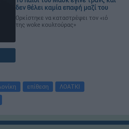
Το παιδί του Μασκ έγινε τρανς και
δεν θέλει καμία επαφή μαζί του
Ορκίστηκε να καταστρέψει τον «ιό
της woke κουλτούρας»
λονίκη
επίθεση
ΛΟΑΤΚΙ