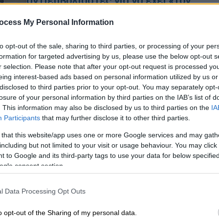
αντιεμβολιαστές για να έχει «τον
7,
πιο θανατηφόρο στρατό»
ocess My Personal Information
Ο Αμερικανός πρόεδρος είχα
εξαγγείλει προεκλογικά πως θα
to opt-out of the sale, sharing to third parties, or processing of your per
Ώρ
περιορίσει τα δικαιώματα των
formation for targeted advertising by us, please use the below opt-out s
διεμφυλικών Αμερικανών
Ώ
r selection. Please note that after your opt-out request is processed y
eing interest-based ads based on personal information utilized by us or
disclosed to third parties prior to your opt-out. You may separately opt-
losure of your personal information by third parties on the IAB’s list of
. This information may also be disclosed by us to third parties on the
IA
Κόσμος
|
06.11.2024 08:20
Participants
that may further disclose it to other third parties.
Η Σάρα ΜακΜπράιντ είναι η
πρώτη τρανς εκλέκτορας στο
 that this website/app uses one or more Google services and may gath
including but not limited to your visit or usage behaviour. You may click 
Κογκρέσο
 to Google and its third-party tags to use your data for below specifi
Κέρδισε με μεγάλο ποσοστό τον
ogle consent section.
ρεπουμπλικανό αντίπαλο της στην
πολιτεία του Ντέλαγουερ
l Data Processing Opt Outs
o opt-out of the Sharing of my personal data.