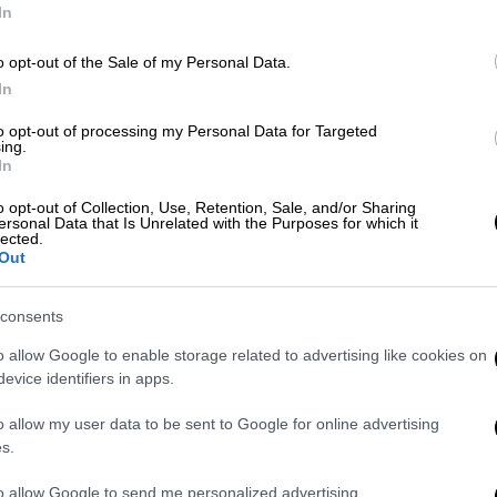
In
Ελλάδα
|
30.09.2024 13:37
o opt-out of the Sale of my Personal Data.
Σοκαριστικό βίντεο: Οδηγός ταξί
In
επιτέθηκε σε 33χρονη τρανς και
τον φίλο της στο κέντρο της
to opt-out of processing my Personal Data for Targeted
ing.
Αθήνας
In
Ο 55χρονος οδηγός εντοπίστηκε και
o opt-out of Collection, Use, Retention, Sale, and/or Sharing
προσήχθη, ενώ σε βάρος του
ersonal Data that Is Unrelated with the Purposes for which it
lected.
σχηματίστηκε δικογραφία για απειλή
Out
και επικίνδυνη σωματική βλάβη με
ρατσιστικά χαρακτηριστικά
consents
o allow Google to enable storage related to advertising like cookies on
Κόσμος
|
07.08.2024 12:16
evice identifiers in apps.
Νέα πυρά της τρανς κόρης του
Έλον Μασκ κατά του πατέρα της:
o allow my user data to be sent to Google for online advertising
s.
«Είσαι κατά συρροήν μοιχός, δεν
είσαι χριστιανός και δεν νοιάζεσαι
to allow Google to send me personalized advertising.