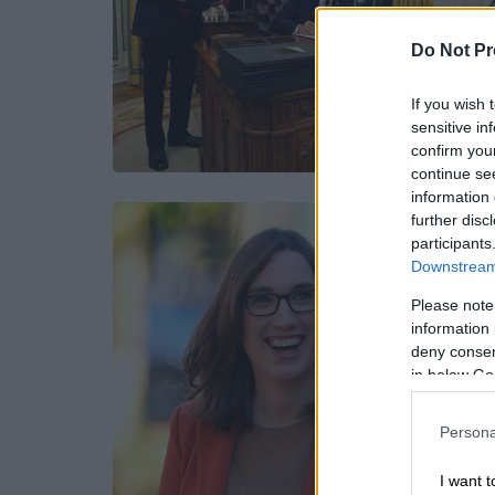
Do Not Pr
If you wish 
sensitive in
confirm you
continue se
information 
further disc
participants
Downstream 
Please note
information 
deny consent
in below Go
Persona
I want t