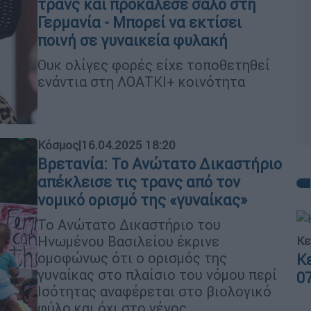
τρανς και προκάλεσε σάλο στη
Γερμανία - Μπορεί να εκτίσει
ποινή σε γυναικεία φυλακή
Ουκ ολίγες φορές είχε τοποθετηθεί
ενάντια στη ΛΟΑΤΚΙ+ κοινότητα
Κόσμος
|
16.04.2025 18:20
Βρετανία: Το Ανώτατο Δικαστήριο
απέκλεισε τις τρανς από τον
νομικό ορισμό της «γυναίκας»
Το Ανώτατο Δικαστήριο του
Ηνωμένου Βασιλείου έκρινε
Κε
ομοφώνως ότι ο ορισμός της
Κ
γυναίκας στο πλαίσιο του νόμου περί
0
Ισότητας αναφέρεται στο βιολογικό
φύλο και όχι στο γένος