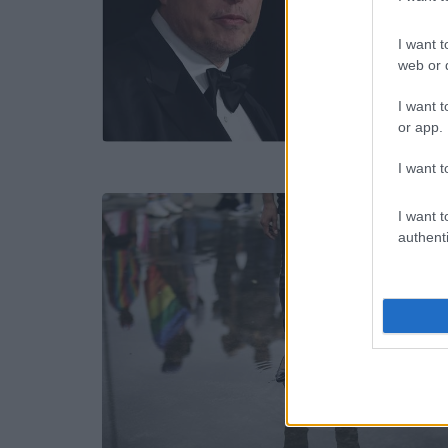
I want t
web or d
I want t
or app.
I want t
I want t
authenti