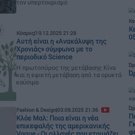
τον υπερτουρισμό
Κε
Κ
Κόσμος
|
19.12.2025 21:28
0
Αυτή είναι η «Aνακάλυψη της
Xρονιάς» σύμφωνα με το
περιοδικό Science
Ώρ
Η πρωτοπόρος της μετάβασης Κίνα
Ώ
και η εφικτή μετάβαση από τα ορυκτά
καύσιμα
Ώρ
Fashion & Design
|
03.09.2025 21:36
Π
Κλόε Μαλ: Ποια είναι η νέα
Γ
επικεφαλής της αμερικανικής
φ
Vogue - Οι αλλαγές που ετοιμάζει