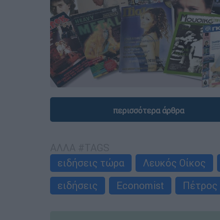
περισσότερα άρθρα
ΑΛΛΑ #TAGS
ειδήσεις τώρα
Λευκός Οίκος
ειδήσεις
Economist
Πέτρος