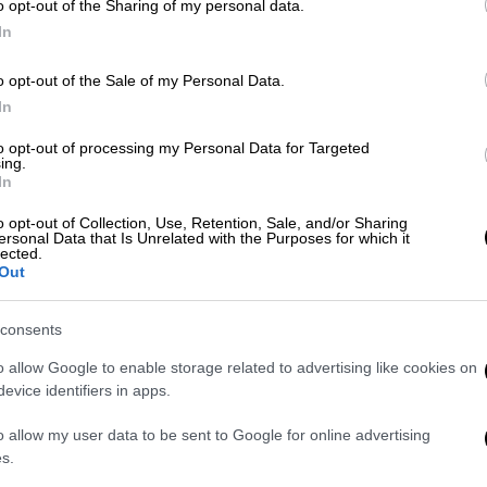
o opt-out of the Sharing of my personal data.
In
o opt-out of the Sale of my Personal Data.
In
Βιβλίο
|
15.07.2025 14:23
Βαβούρα: Το θρυλικό κόμικ
to opt-out of processing my Personal Data for Targeted
επανεκδόθηκε μετά από 28 χρόνια
ing.
In
Η «Βαβούρα», το περιοδικό που
o opt-out of Collection, Use, Retention, Sale, and/or Sharing
προκαλούσε κύματα γέλιου σε μια
ersonal Data that Is Unrelated with the Purposes for which it
lected.
ολόκληρη χώρα, επανέρχεται για να
Out
συνεχίσει να διασκεδάζει και να
εμπνέει νέες γενιές
consents
o allow Google to enable storage related to advertising like cookies on
evice identifiers in apps.
Lifestyle
|
07.02.2025 10:15
Επιστρέφει το Playboy με τη Λόρι
o allow my user data to be sent to Google for online advertising
Χάρβεϊ στο εξώφυλλο: Το πρώτο
s.
έντυπο τεύχος μετά από πέντε