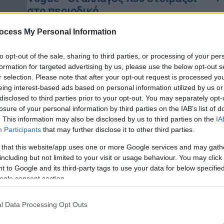
στο περιοδικό
Η Vogue μπαίνει σε μια νέα εποχή, πιο
ocess My Personal Information
εξωστρεφή, πιο προσιτή, αλλά πάντα
Ώρ
με το κύρος που την καθιέρωσε. Και
Ώ
to opt-out of the sale, sharing to third parties, or processing of your per
στο τιμόνι βρίσκεται μια γυναίκα που
formation for targeted advertising by us, please use the below opt-out s
ξέρει καλά πώς να ισορροπεί ανάμεσα
r selection. Please note that after your opt-out request is processed y
στο παρελθόν και το μέλλον
eing interest-based ads based on personal information utilized by us or
disclosed to third parties prior to your opt-out. You may separately opt-
losure of your personal information by third parties on the IAB’s list of
. This information may also be disclosed by us to third parties on the
IA
Participants
that may further disclose it to other third parties.
Θέατρο
|
30.08.2025 21:15
 that this website/app uses one or more Google services and may gath
Εξώφυλλο σε αμερικανικό
including but not limited to your visit or usage behaviour. You may click 
περιοδικό γίνεται το ελληνικό
 to Google and its third-party tags to use your data for below specifi
«Όσα Παίρνει ο Άνεμος»
ogle consent section.
Διεθνής διάκριση για το Ελληνικό
l Data Processing Opt Outs
Θέατρο