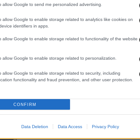
to allow Google to send me personalized advertising.
χρόνια
Στις σελίδες του περιοδικού, η Λόρι
o allow Google to enable storage related to analytics like cookies on
Χάρβεϊ φωτογραφίζεται σε
evice identifiers in apps.
εντυπωσιακές πόζες, μεταξύ των
o allow Google to enable storage related to functionality of the website
οποίων μία σ' έναν βατήρα πισίνας,
όπου φορά μόνο μια μίνι φούστα με
φτερά και σατέν γάντια
o allow Google to enable storage related to personalization.
o allow Google to enable storage related to security, including
cation functionality and fraud prevention, and other user protection.
Κόσμος
|
24.01.2025 22:19
Economist: Ντόναλντ Τραμπ, ένας
αυτοκρατορικός πρόεδρος - Το
CONFIRM
αιχμηρό σκίτσο
Δηκτικό το σκίτσο στο εξώφυλλο
Data Deletion
Data Access
Privacy Policy
του γνωστού περιοδικού