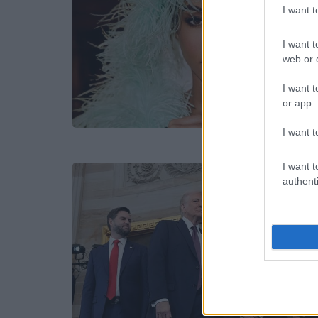
I want 
I want t
web or d
I want t
or app.
I want t
I want t
authenti