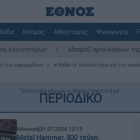
λάδα
Κόσμος
Αθλητισμός
Ψυχαγωγία
F
ων
Μπαράζ προκλήσεων της Άγκυρας στο Αι
δα των εφημερίδων
|
➔ Μάθετε περισσότερα για τον καιρό
Τελευταία νέα και ειδήσεις σχετικά με:
ΠΕΡΙΟΔΙΚΟ
Μουσική
|
31.07.2026 12:13
Metal Hammer, 500 τεύχη: