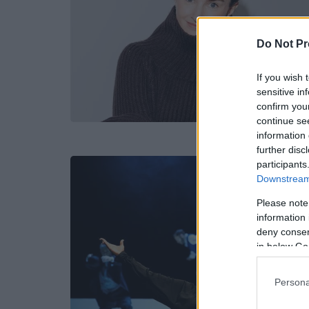
Do Not Pr
If you wish 
sensitive in
confirm you
continue se
information 
further disc
participants
Downstream 
Please note
information 
deny consent
in below Go
Persona