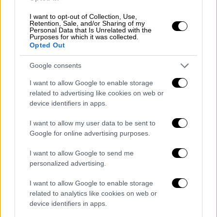
I want to opt-out of Collection, Use,
Retention, Sale, and/or Sharing of my
Personal Data that Is Unrelated with the
Purposes for which it was collected.
Opted Out
Google consents
I want to allow Google to enable storage
related to advertising like cookies on web or
Ελλάδα
|
20.01.2022 12:53
device identifiers in apps.
Τροχαίο Παντελίδη: Συγκλονίζει η
κατάθεση της μητέρας της Μίνας
I want to allow my user data to be sent to
Αρναούτη - «Ήταν ενα ματσο κοκκαλα»
Google for online advertising purposes.
Aναφέρθηκε στα προβλήματα υγείας που
I want to allow Google to send me
αντιμετωπίζει η κόρη της μετά το
personalized advertising.
δυστύχημα
I want to allow Google to enable storage
related to analytics like cookies on web or
device identifiers in apps.