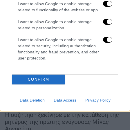
I want to allow Google to enable storage
related to functionality of the website or app.
I want to allow Google to enable storage
related to personalization.
I want to allow Google to enable storage
related to security, including authentication
functionality and fraud prevention, and other
user protection.
CONFIRM
Ελλάδα
|
20.01.2022 12:14
Ξεκίνησε η δίκη για το μοιραίο τροχαίο
με τον Παντελή Παντελίδη - Τι
Data Deletion
Data Access
Privacy Policy
αναφέρουν οι αγωγές
Η συζήτηση ξεκίνησε με την κατάθεση της
μητέρας της πρώτης ενάγουσας Μίνας
Αρναούτη