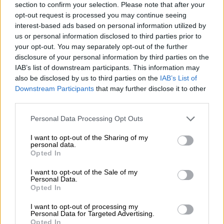
section to confirm your selection. Please note that after your
opt-out request is processed you may continue seeing
interest-based ads based on personal information utilized by
us or personal information disclosed to third parties prior to
Ελλάδα
|
20.01.2022 15:10
your opt-out. You may separately opt-out of the further
disclosure of your personal information by third parties on the
Τροχαίο Παντελίδη - Κατηγορηματικός ο
IAB’s list of downstream participants. This information may
ιατροδικαστής της οικογένειας: «Δεν
also be disclosed by us to third parties on the
IAB’s List of
ήταν εκείνος ο οδηγός του οχήματος»
Downstream Participants
that may further disclose it to other
third parties.
«Με τέτοιο ποσοστό αλκοόλης, θα
καταλάβω από χιλιόμετρα ότι δεν είναι
Please note that this website/app uses one or more Google
Personal Data Processing Opt Outs
ικανός να οδηγήσει. Δεν θα μπορούσε να
services and may gather and store information including but
οδηγήσει»
not limited to your visit or usage behaviour. You may click to
I want to opt-out of the Sharing of my
personal data.
grant or deny consent to Google and its third-party tags to
Opted In
use your data for below specified purposes in below Google
consent section.
I want to opt-out of the Sale of my
Personal Data.
Opted In
I want to opt-out of processing my
Personal Data for Targeted Advertising.
Opted In