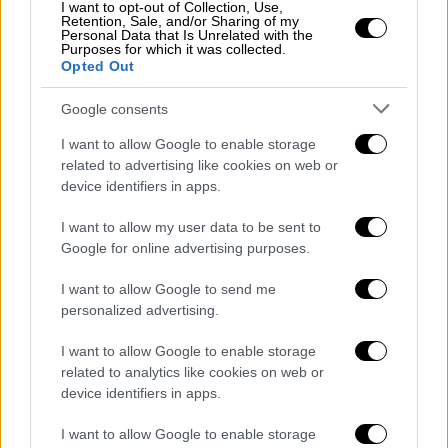
I want to opt-out of Collection, Use,
Retention, Sale, and/or Sharing of my
Personal Data that Is Unrelated with the
Purposes for which it was collected.
Ελλάδα
|
01.11.2021 07:30
Opted Out
Self test για μαθητές: Στα φαρμακεία
Google consents
από σήμερα - Πού θα δηλώνονται τα
αποτελέσματα
I want to allow Google to enable storage
related to advertising like cookies on web or
Τι αλλάζει από σήμερα στις δηλώσεις των
device identifiers in apps.
αποτελεσμάτων των self test
I want to allow my user data to be sent to
Google for online advertising purposes.
I want to allow Google to send me
personalized advertising.
I want to allow Google to enable storage
related to analytics like cookies on web or
device identifiers in apps.
I want to allow Google to enable storage