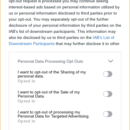
opt-out request is processed you may continue seeing
Πολιτική
|
21.12.2021 12:35
interest-based ads based on personal information utilized by
Self test αντί rapid στο Ρεβεγιόν: Τι
us or personal information disclosed to third parties prior to
οδήγησε σε στροφή 180 μοιρών την
your opt-out. You may separately opt-out of the further
κυβέρνηση
disclosure of your personal information by third parties on the
IAB’s list of downstream participants. This information may
Τι έκανε την κυβέρνηση να κάνει πίσω στα
also be disclosed by us to third parties on the
IAB’s List of
μέτρα που είχε αφήσει να διαρρεύσουν
Downstream Participants
that may further disclose it to other
third parties.
Please note that this website/app uses one or more Google
Personal Data Processing Opt Outs
services and may gather and store information including but
not limited to your visit or usage behaviour. You may click to
I want to opt-out of the Sharing of my
personal data.
grant or deny consent to Google and its third-party tags to
Opted In
use your data for below specified purposes in below Google
consent section.
I want to opt-out of the Sale of my
Personal Data.
Opted In
I want to opt-out of processing my
Personal Data for Targeted Advertising.
Opted In