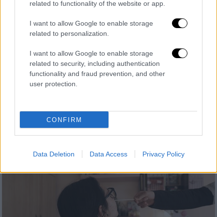
related to functionality of the website or app.
I want to allow Google to enable storage
related to personalization.
I want to allow Google to enable storage
Ελλάδα
|
31.10.2021 22:27
related to security, including authentication
Self test μαθητών στο edupass.gov.gr: Τι
functionality and fraud prevention, and other
αλλάζει από Δευτέρα για δήλωση και
user protection.
σχολική κάρτα
Αλλαγές στη δήλωση self test στα σχολεία
CONFIRM
από τη Δευτέρα 1 Νοεμβρίου
Data Deletion
Data Access
Privacy Policy