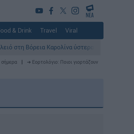
ood & Drink
Travel
Viral
ια Καρολίνα ύστερα από πυροβολισμούς: Νεκροί
 σήμερα
|
➔ Εορτολόγιο: Ποιοι γιορτάζουν