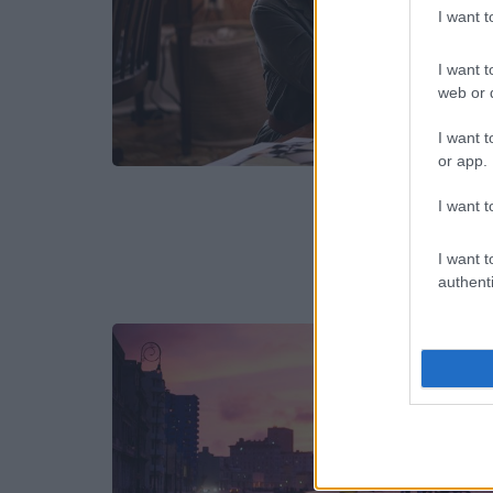
I want 
I want t
web or d
I want t
or app.
I want t
I want t
authenti