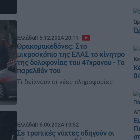
Ώρ
Ώ
Ελλάδα
|
15.12.2024 20:11
Θρακομακεδόνες: Στο
μικροσκόπιο της ΕΛΑΣ το κίνητρο
Κε
της δολοφονίας του 47χρονου - Το
Κ
παρελθόν του
0
Τι δείχνουν οι νέες πληροφορίες
ΑΠ
Ε
Ελλάδα
|
16.06.2024 19:52
Π
Σε τροπικές νύχτες οδηγούν οι
σ