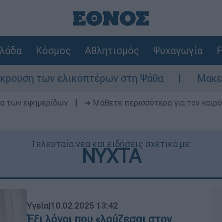
λάδα
Κόσμος
Αθλητισμός
Ψυχαγωγία
F
ελικοπτέρων στη Ψάθα
Μακελειό στη Βόρε
δα των εφημερίδων
|
➔ Μάθετε περισσότερα για τον καιρό
Τελευταία νέα και ειδήσεις σχετικά με:
ΝΥΧΤΑ
Υγεία
|
10.02.2025 13:42
Έξι λόγοι που «λούζεσαι στον