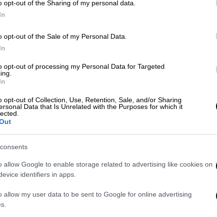
o opt-out of the Sharing of my personal data.
In
o opt-out of the Sale of my Personal Data.
Κόσμος
|
18.11.2022 22:56
In
Από σήμερα και για 67 μέρες οι
κάτοικοι της πόλης Utqiagvik της
to opt-out of processing my Personal Data for Targeted
ing.
Αλάσκας θα ζήσουν μια ατελείωτη
In
νύχτα
o opt-out of Collection, Use, Retention, Sale, and/or Sharing
Τι είναι το φαινόμενο της πολικής
ersonal Data that Is Unrelated with the Purposes for which it
lected.
νύχτας;
Out
consents
Σινεμά
|
01.10.2022 08:11
o allow Google to enable storage related to advertising like cookies on
evice identifiers in apps.
Η Τελευταία Νύχτα με τις
Μάσκες: Η Λόρι γίνεται η ηρωίδα
o allow my user data to be sent to Google for online advertising
όλων μας
s.