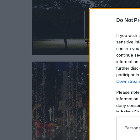
Do Not Pr
If you wish 
sensitive in
confirm you
continue se
information 
further disc
participants
Downstream 
Please note
information 
deny consent
in below Go
Persona