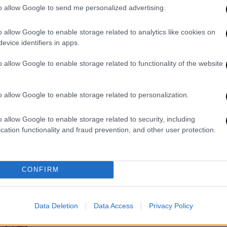
Στις 13 Οκτωβρίου έρχεται στους
to allow Google to send me personalized advertising.
κινηματογράφους, η «Τελευταία
Νύχτα με τις Μάσκες». Ο σκηνοθέτης
o allow Google to enable storage related to analytics like cookies on
Ντέιβιντ Γκόρντον Γκριν θα
evice identifiers in apps.
ολοκληρώσει την τριλογία αναβίωσης
του μύθου, ύστερα από τα εξαιρετικά
o allow Google to enable storage related to functionality of the website
πετυχημένα Halloween (2018) και
Halloween Kills (2021), με την Τζέιμι
o allow Google to enable storage related to personalization.
Λι Κέρτις να επιστρέφει για
τελευταία φορά στον ρόλο που
o allow Google to enable storage related to security, including
απογείωσε την καριέρα της
cation functionality and fraud prevention, and other user protection.
CONFIRM
Travel
|
28.04.2020 16:46
Από την Κούβα στη Σιγκαπούρη: Η
νυχτερινή ζωή σε διάφορες χώρες
Data Deletion
Data Access
Privacy Policy
του κόσμου