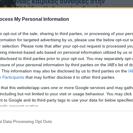
νέες καιρικές συνθήκες στην
Ελλάδα - Καθηγητής εξηγεί τους
κινδύνους για την υγεία
ocess My Personal Information
Τι είναι οι τροπικές νύχτες και πώς
ΑΠ
μας επηρεάζουν
to opt-out of the sale, sharing to third parties, or processing of your per
Γ
formation for targeted advertising by us, please use the below opt-out s
π
r selection. Please note that after your opt-out request is processed y
eing interest-based ads based on personal information utilized by us or
σ
disclosed to third parties prior to your opt-out. You may separately opt-
Ελλάδα
|
06.06.2024 06:45
losure of your personal information by third parties on the IAB’s list of
. This information may also be disclosed by us to third parties on the
IA
Πώς η υψηλότερη θερμοκρασία τη
Participants
that may further disclose it to other third parties.
νύχτα οδηγεί σε αύξηση θανάτων -
Τι είναι η αστική θερμική νησίδα
 that this website/app uses one or more Google services and may gath
including but not limited to your visit or usage behaviour. You may click 
Κατά τον καθηγητή Φυσικής
 to Google and its third-party tags to use your data for below specifi
Περιβάλλοντος του ΑΠΘ, Δημήτρη
ogle consent section.
Μελά, η υψηλότερη θερμοκρασία
προκαλεί καταπόνηση, η οποία οδηγεί
l Data Processing Opt Outs
σε υψηλότερη θνητότητα