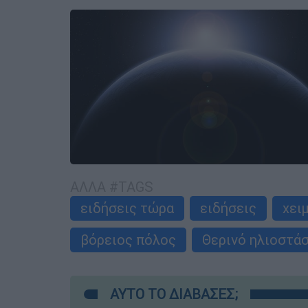
ΑΛΛΑ #TAGS
ειδήσεις τώρα
ειδήσεις
χει
βόρειος πόλος
Θερινό ηλιοστά
ΑΥΤΟ ΤΟ ΔΙΑΒΑΣΕΣ;