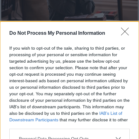
Do Not Process My Personal Information
Σινεμά
|
01.10.2022 08:11
If you wish to opt-out of the sale, sharing to third parties, or
Η Τελευταία Νύχτα με τις Μάσκες: Η
processing of your personal or sensitive information for
Λόρι γίνεται η ηρωίδα όλων μας
targeted advertising by us, please use the below opt-out
section to confirm your selection. Please note that after your
Στις 13 Οκτωβρίου έρχεται στους
opt-out request is processed you may continue seeing
κινηματογράφους, η «Τελευταία Νύχτα με
interest-based ads based on personal information utilized by
τις Μάσκες». Ο σκηνοθέτης Ντέιβιντ
us or personal information disclosed to third parties prior to
your opt-out. You may separately opt-out of the further
Γκόρντον Γκριν θα ολοκληρώσει την
disclosure of your personal information by third parties on the
τριλογία αναβίωσης του μύθου, ύστερα από
IAB’s list of downstream participants. This information may
τα εξαιρετικά πετυχημένα Halloween (2018)
also be disclosed by us to third parties on the
IAB’s List of
και Halloween Kills (2021), με την Τζέιμι Λι
Downstream Participants
that may further disclose it to other
Κέρτις να επιστρέφει για τελευταία φορά
third parties.
στον ρόλο που απογείωσε την καριέρα της
Please note that this website/app uses one or more Google
Personal Data Processing Opt Outs