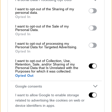
services and may gather and store information including but
not limited to your visit or usage behaviour. You may click to
I want to opt-out of the Sharing of my
personal data.
grant or deny consent to Google and its third-party tags to
Opted In
use your data for below specified purposes in below Google
consent section.
I want to opt-out of the Sale of my
Personal Data.
Opted In
I want to opt-out of processing my
Personal Data for Targeted Advertising.
Opted In
I want to opt-out of Collection, Use,
Retention, Sale, and/or Sharing of my
Personal Data that Is Unrelated with the
Purposes for which it was collected.
Opted Out
Travel
|
28.04.2020 16:46
Google consents
Από την Κούβα στη Σιγκαπούρη: Η
I want to allow Google to enable storage
νυχτερινή ζωή σε διάφορες χώρες του
related to advertising like cookies on web or
κόσμου
device identifiers in apps.