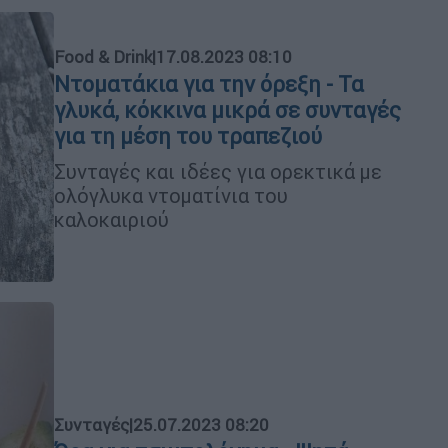
Food & Drink
|
17.08.2023 08:10
Ντοματάκια για την όρεξη - Τα
γλυκά, κόκκινα μικρά σε συνταγές
για τη μέση του τραπεζιού
Συνταγές και ιδέες για ορεκτικά με
ολόγλυκα ντοματίνια του
καλοκαιριού
Συνταγές
|
25.07.2023 08:20