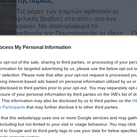
της παρέας
Τις μέρες των γιορτών αφθονούν οι
φιλικές βραδιές στο σπίτι «για ένα
κρασί». Με αποκορύφωμα το
ρεβεγιόν της Πρωτοχρονιάς, οι ιδέες
για αλμυρές μπουκίτσες που
συνοδεύουν γευστικά τους οίνους
ocess My Personal Information
των καλεσμένων γίνονται
περιζήτητες.
to opt-out of the sale, sharing to third parties, or processing of your per
formation for targeted advertising by us, please use the below opt-out s
r selection. Please note that after your opt-out request is processed y
eing interest-based ads based on personal information utilized by us or
disclosed to third parties prior to your opt-out. You may separately opt-
losure of your personal information by third parties on the IAB’s list of
Ώρ
. This information may also be disclosed by us to third parties on the
IA
Ώ
Participants
that may further disclose it to other third parties.
Συνταγές
|
22.01.2024 08:12
 that this website/app uses one or more Google services and may gath
Πώς να φτιάξετε παραδοσιακό
including but not limited to your visit or usage behaviour. You may click 
τηγανόψωμο
 to Google and its third-party tags to use your data for below specifi
Κε
ogle consent section.