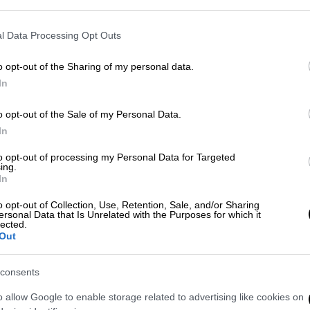
Η συνταγή για το κολατσιό που
Κ
έθρεψε γενιές και γενιές. Η δόση
0
l Data Processing Opt Outs
είναι για δύο τηγανόψωμα.
o opt-out of the Sharing of my personal data.
In
Με
Μ
o opt-out of the Sale of my Personal Data.
0
In
to opt-out of processing my Personal Data for Targeted
ing.
Food & Drink
|
25.12.2023 06:00
In
Γιορτινό τραπέζι από το ορεκτικό
ως το επιδόρπιο - 10 διαλεχτές
o opt-out of Collection, Use, Retention, Sale, and/or Sharing
ΑΠ
ersonal Data that Is Unrelated with the Purposes for which it
συνταγές
lected.
Π
Out
Οι πιο όμορφες στιγμές της χρονιάς
ά
είναι εδώ. Ας τις απολαύσουμε με
consents
τους αγαπημένους μας, με ζεστά
χαμόγελα και εκλεκτές, σπιτικές
o allow Google to enable storage related to advertising like cookies on