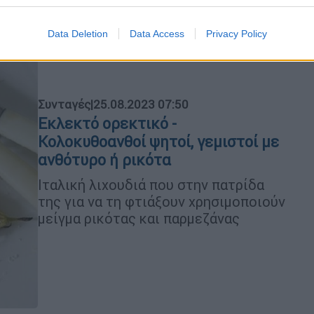
Data Deletion
Data Access
Privacy Policy
Συνταγές
|
25.08.2023 07:50
Εκλεκτό ορεκτικό -
Κολοκυθοανθοί ψητοί, γεμιστοί με
ανθότυρο ή ρικότα
Ιταλική λιχουδιά που στην πατρίδα
της για να τη φτιάξουν χρησιμοποιούν
μείγμα ρικότας και παρμεζάνας