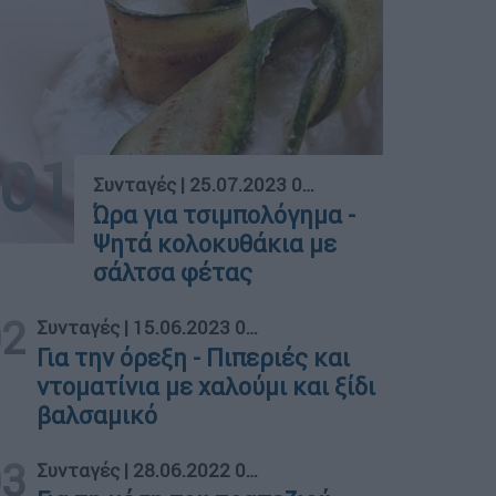
01
Συνταγές
|
25.07.2023 08:20
Ώρα για τσιμπολόγημα -
Ψητά κολοκυθάκια με
σάλτσα φέτας
02
Συνταγές
|
15.06.2023 08:55
Για την όρεξη - Πιπεριές και
ντοματίνια με χαλούμι και ξίδι
βαλσαμικό
03
Συνταγές
|
28.06.2022 08:30