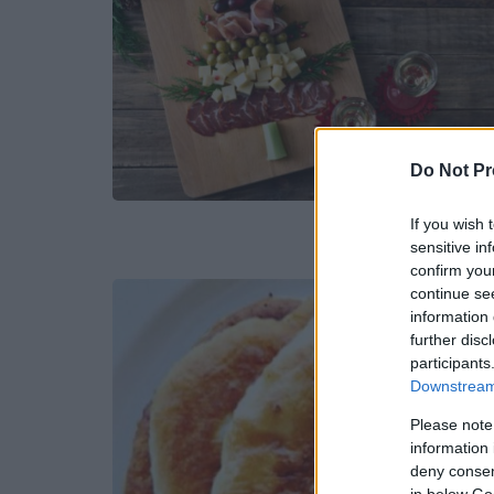
Do Not Pr
If you wish 
sensitive in
confirm you
continue se
information 
further disc
participants
Downstream 
Please note
information 
deny consent
in below Go