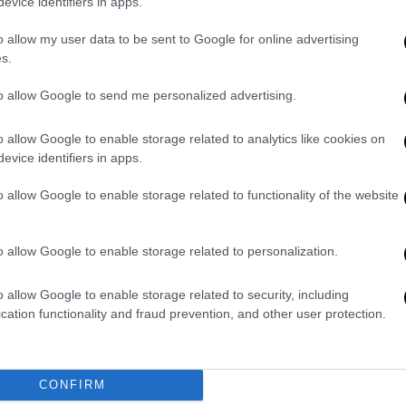
evice identifiers in apps.
γεύσεις.
Ώρ
o allow my user data to be sent to Google for online advertising
Ό
s.
ε
to allow Google to send me personalized advertising.
Συνταγές
|
05.12.2023 08:00
Τρώγονται με το χέρι - Ορεκτικά
o allow Google to enable storage related to analytics like cookies on
evice identifiers in apps.
με καπνιστό σολομό και φρέσκο
τυρί κρέμα
o allow Google to enable storage related to functionality of the website
Για τις νόστιμες μπουκίτσες που θα
συνοδεύσουν το ποτό της παρέας
o allow Google to enable storage related to personalization.
μπορείτε να χρησιμοποιήσετε
μπαγκέτα, ψωμί του τοστ αλλά και τις
o allow Google to enable storage related to security, including
μικρές, πολύ λεπτές φρυγανίτσες που
cation functionality and fraud prevention, and other user protection.
κυκλοφορούν στο σούπερ μάρκετ ή
τα κρακεράκια.
CONFIRM