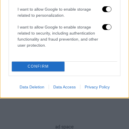
Γενικού Προξενείου της Ελλάδας
I want to allow Google to enable storage
Δεν υπάρχει ανάληψη ευθύνης για αυτή την
related to personalization.
πράξη
I want to allow Google to enable storage
ΑΛΛΑ #TAGS
related to security, including authentication
functionality and fraud prevention, and other
Κωνσταντινούπολη
ειδήσεις τώρα
user protection.
Τουρκία
ναυάγιο
ΣΥΡΙΖΑ
εκδήλωση
μεταναστευτικό
CONFIRM
Data Deletion
Data Access
Privacy Policy