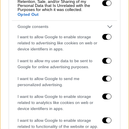
Retention, Sale, and/or Sharing of my
Επαναπατρίζονται με έκτακτη πτήση οι
Personal Data that Is Unrelated with the
Purposes for which it was collected.
εγκλωβισμένοι Έλληνες στην Τουρκία
Opted Out
Με ειδική πτήση της Aegean Airlines θα
Google consents
γίνει την Πέμπτη ο επαναπατρισμός των
Ελλήνων στην Τουρκία
I want to allow Google to enable storage
related to advertising like cookies on web or
device identifiers in apps.
I want to allow my user data to be sent to
Google for online advertising purposes.
I want to allow Google to send me
personalized advertising.
I want to allow Google to enable storage
related to analytics like cookies on web or
device identifiers in apps.
Κόσμος
|
01.09.2019 23:27
I want to allow Google to enable storage
Νέα Υόρκη: Βανδάλισαν το κτίριο του
related to functionality of the website or app.