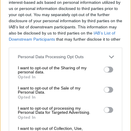
Συγκέντρωση διαμαρτυρίας από μικρή ομάδα
interest-based ads based on personal information utilized by
ατόμων πραγματοποιήθηκε σήμερα μπροστά
us or personal information disclosed to third parties prior to
από το Γενικό Προξενείο της Ελλάδας στην
your opt-out. You may separately opt-out of the further
Κωνσταντινούπολη
disclosure of your personal information by third parties on the
IAB’s list of downstream participants. This information may
also be disclosed by us to third parties on the
IAB’s List of
Downstream Participants
that may further disclose it to other
third parties.
Please note that this website/app uses one or more Google
Personal Data Processing Opt Outs
services and may gather and store information including but
not limited to your visit or usage behaviour. You may click to
I want to opt-out of the Sharing of my
personal data.
grant or deny consent to Google and its third-party tags to
Opted In
use your data for below specified purposes in below Google
consent section.
I want to opt-out of the Sale of my
Personal Data.
Opted In
I want to opt-out of processing my
Personal Data for Targeted Advertising.
Opted In
Κόσμος
|
25.03.2020 20:27
I want to opt-out of Collection, Use,