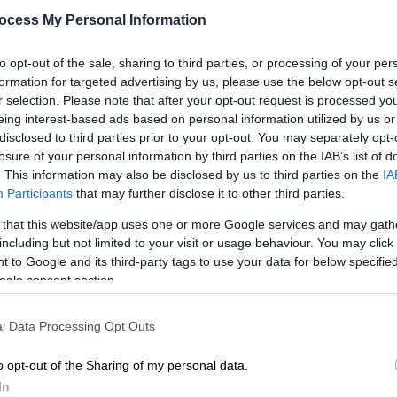
πωλήθηκε έναντι 6,2 εκατ.
ocess My Personal Information
δολαρίων!
to opt-out of the sale, sharing to third parties, or processing of your per
Για αρκετά λεπτά η τιμή ανέβαινε...
Κε
formation for targeted advertising by us, please use the below opt-out s
Κ
r selection. Please note that after your opt-out request is processed y
0
eing interest-based ads based on personal information utilized by us or
disclosed to third parties prior to your opt-out. You may separately opt-
losure of your personal information by third parties on the IAB’s list of
. This information may also be disclosed by us to third parties on the
IA
Participants
that may further disclose it to other third parties.
Με
Κόσμος
|
29.10.2024 04:00
Μ
Πώς μια μπανάνα μπορεί να
 that this website/app uses one or more Google services and may gath
including but not limited to your visit or usage behaviour. You may click 
0
πωληθεί για 1,5 εκατομμύριο
 to Google and its third-party tags to use your data for below specifi
δολάρια;
ogle consent section.
«Ένα ατρόμητο δημιούργημα καθαρής
ιδιοφυΐας»
l Data Processing Opt Outs
ΑΠ
o opt-out of the Sharing of my personal data.
Τ
In