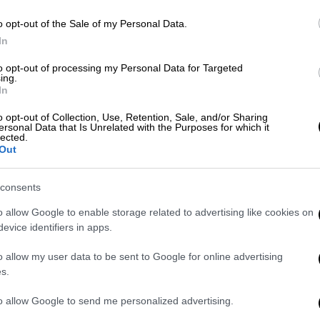
μ
o opt-out of the Sale of my Personal Data.
Υγεία
|
10.09.2024 03:00
In
Ανησυχητική μελέτη: Μπανάνες,
βρώμη και γιαούρτι αυξάνουν τον
to opt-out of processing my Personal Data for Targeted
ing.
ΑΠ
κίνδυνο διαβήτη σε παιδιά με
In
Φ
προδιάθεση
o opt-out of Collection, Use, Retention, Sale, and/or Sharing
φ
ersonal Data that Is Unrelated with the Purposes for which it
Η έρευνα έγινε στη Φινλανδία - Ποια
lected.
φρούτα αντίστοιχα κάνουν καλό στα
Out
παιδιά
consents
o allow Google to enable storage related to advertising like cookies on
evice identifiers in apps.
Κόσμος
|
22.08.2024 23:00
o allow my user data to be sent to Google for online advertising
ΗΠΑ: Περισσότεροι από δύο τόνοι
s.
μεθαμφεταμίνης ήταν κρυμμένοι
to allow Google to send me personalized advertising.
σε... ψεύτικα καρπούζια