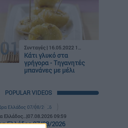
01
Συνταγές
|
16.05.2022 15:17
Κάτι γλυκό στα
γρήγορα - Τηγανητές
μπανάνες με μέλι
POPULAR VIDEOS
α Ελλάδος...
|
07.08.2026 09:59
ρα Ελλάδος 07/08/2026