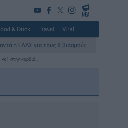
ood & Drink
Travel
Viral
α τους 8 βιασμούς τουριστριών - «Μόνο 3 περιστ
 νο1 στην καρδιά...