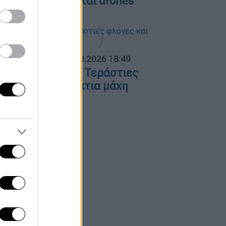
ε μαχητικά F-16 και drones
ΟΣΠΑΣΜΑΤΑ...
|
06.08.2026 18:49
ωτιά στη Σκύρο: Τεράστιες
λόγες και ολονύχτια μάχη