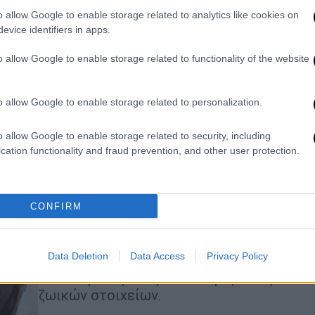
Το πλαστικό είχε τοποθετηθεί με
o allow Google to enable storage related to analytics like cookies on
τέτοιο τρόπο ώστε να παραπέμπει σε
evice identifiers in apps.
καρπούζι
o allow Google to enable storage related to functionality of the website
o allow Google to enable storage related to personalization.
o allow Google to enable storage related to security, including
cation functionality and fraud prevention, and other user protection.
Συνταγές
|
02.10.2023 07:46
Πραγματικά νόστιμη κρέμα
CONFIRM
σοκολάτας χωρίς ζάχαρη, γάλα και
αυγά
Data Deletion
Data Access
Privacy Policy
Δεν πιστεύεις ότι μπορεί να έχει
τέτοια γεύση ένα γλυκό χωρίς ίχνος
ζωικών στοιχείων.