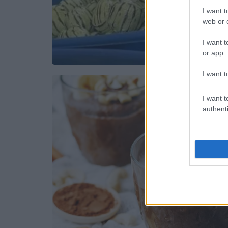
I want t
web or d
I want t
or app.
I want t
I want t
authenti