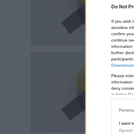
Do Not Pr
If you wish 
sensitive in
confirm you
continue se
information 
further disc
participants
Downstream 
Please note
information 
deny consent
in below Go
Persona
I want t
Opted 