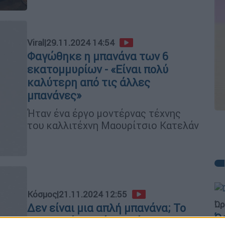
Viral
|
29.11.2024 14:54
Φαγώθηκε η μπανάνα των 6
εκατομμυρίων - «Είναι πολύ
καλύτερη από τις άλλες
μπανάνες»
Ήταν ένα έργο μοντέρνας τέχνης
του καλλιτέχνη Μαουρίτσιο Κατελάν
Κόσμος
|
21.11.2024 12:55
Ώρ
Δεν είναι μια απλή μπανάνα; Το
Ώ
αμφιλεγόμενο έργο Τέχνης