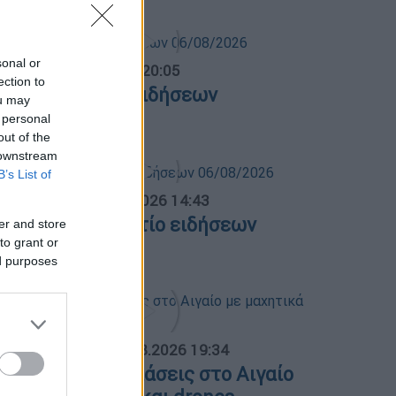
sonal or
ντρικό...
|
06.08.2026 20:05
ection to
εντρικό δελτίο ειδήσεων
ou may
6/08/2026
 personal
out of the
 downstream
B’s List of
σημεριανό...
|
06.08.2026 14:43
εσημεριανό δελτίο ειδήσεων
er and store
to grant or
6/08/2026
ed purposes
ΟΣΠΑΣΜΑΤΑ...
|
06.08.2026 19:34
ουρκικές παραβιάσεις στο Αιγαίο