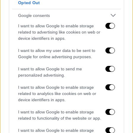
Opted Out
Google consents
I want to allow Google to enable storage
related to advertising like cookies on web or
device identifiers in apps.
I want to allow my user data to be sent to
Google for online advertising purposes.
I want to allow Google to send me
Κόσμος
|
05.09.2019 12:06
personalized advertising.
Τυφώνας Ντόριαν: Αγόρασε 100
γεννήτριες για να τις στείλει στις
I want to allow Google to enable storage
Μπαχάμες (pics)
related to analytics like cookies on web or
device identifiers in apps.
Ο άνδρας ζήτησε να μην γίνει γνωστή η
ταυτότητά του καθώς όπως διευκρίνισε δεν
I want to allow Google to enable storage
επιθυμεί δημοσιότητα
related to functionality of the website or app.
I want to allow Google to enable storage