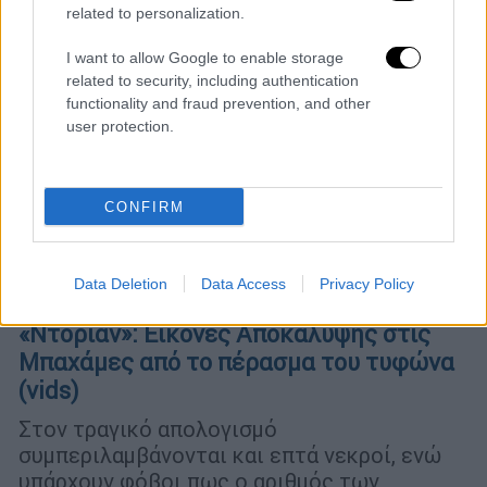
related to personalization.
I want to allow Google to enable storage
related to security, including authentication
functionality and fraud prevention, and other
user protection.
CONFIRM
Data Deletion
Data Access
Privacy Policy
Κόσμος
|
04.09.2019 15:57
«Ντόριαν»: Εικόνες Αποκάλυψης στις
Μπαχάμες από το πέρασμα του τυφώνα
(vids)
Στον τραγικό απολογισμό
συμπεριλαμβάνονται και επτά νεκροί, ενώ
υπάρχουν φόβοι πως ο αριθμός των