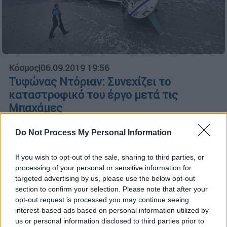
Κόσμος
|
06.09.2019 19:56
Τυφώνας Ντόριαν: Συνεχίζει το
καταστροφικό του έργο μετά τις
Μπαχάμες
Σύμφωνα με το NHC, ο τυφώνας μπορεί να
Do Not Process My Personal Information
προκαλέσει θαλάσσια κύματα ύψους έως και
δύο μέτρων στη Βόρεια Καρολίνα
If you wish to opt-out of the sale, sharing to third parties, or
processing of your personal or sensitive information for
targeted advertising by us, please use the below opt-out
section to confirm your selection. Please note that after your
opt-out request is processed you may continue seeing
interest-based ads based on personal information utilized by
us or personal information disclosed to third parties prior to