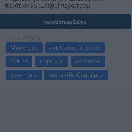
θυμάτων θα αυξηθεί περαιτέρω
περισσότερα άρθρα
ΑΛΛΑ #TAGS
Μπαχάμες
κυκλώνας Ντόριαν
Dorian
τυφώνας
αγελάδες
γεννήτρια
καταιγίδα Ουμπέρτο