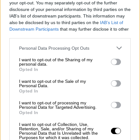
your opt-out. You may separately opt-out of the further
disclosure of your personal information by third parties on the
IAB’s list of downstream participants. This information may
also be disclosed by us to third parties on the
IAB’s List of
Downstream Participants
that may further disclose it to other
third parties.
Please note that this website/app uses one or more Google
Personal Data Processing Opt Outs
services and may gather and store information including but
not limited to your visit or usage behaviour. You may click to
I want to opt-out of the Sharing of my
Κόσμος
|
05.09.2019 12:17
personal data.
grant or deny consent to Google and its third-party tags to
Τυφώνας Ντόριαν: Αυξάνονται οι νεκροί
Opted In
use your data for below specified purposes in below Google
- Σαρώνει με ανέμους 185 χιλιομέτρων
consent section.
I want to opt-out of the Sale of my
την ώρα
Personal Data.
Opted In
Κατατάσσεται εκ νέου στην Κατηγορία 3 της
I want to opt-out of processing my
πεντάβαθμης κλίμακας
Personal Data for Targeted Advertising.
Opted In
I want to opt-out of Collection, Use,
Retention, Sale, and/or Sharing of my
Personal Data that Is Unrelated with the
Purposes for which it was collected.